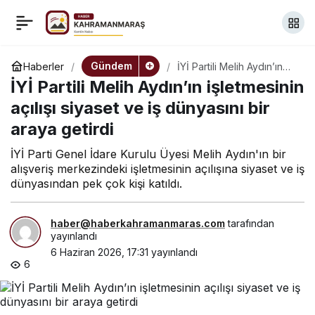
Atatürkçü Düşünce
+
-
0
Paylaş
Derneği’nin
Gündem
Haberler
İYİ Partili Melih Aydın’ın
işletmesinin açılışı siyaset
İYİ Partili Melih Aydın’ın işletmesinin
ve iş dünyasını bir araya
konferansında konuşan
getirdi
açılışı siyaset ve iş dünyasını bir
araya getirdi
Veli Ağbaba: “Boynumu
İYİ Parti Genel İdare Kurulu Üyesi Melih Aydın'ın bir
alışveriş merkezindeki işletmesinin açılışına siyaset ve iş
veririm, boyun eğmem”
dünyasından pek çok kişi katıldı.
haber@haberkahramanmaras.com
tarafından
yayınlandı
6 Haziran 2026, 17:31
yayınlandı
6