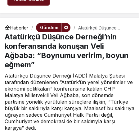
Gündem
Haberler
Atatürkçü Düşünce
Derneği’nin
Atatürkçü Düşünce Derneği’nin
konferansında konuşan
Veli Ağbaba: “Boynumu
konferansında konuşan Veli
veririm, boyun eğmem”
Ağbaba: “Boynumu veririm, boyun
eğmem”
Atatürkçü Düşünce Derneği (ADD) Malatya Şubesi
tarafından düzenlenen “Atatürk’ün yerel yönetimler ve
ekonomi politikaları” konferansına katılan CHP
Malatya Milletvekili Veli Ağbaba, son dönemde
partisine yönelik yürütülen süreçlere ilişkin, “Türkiye
büyük bir saldırıyla karşı karşıya. Maalesef bu saldırıya
uğrayan sadece Cumhuriyet Halk Partisi değil,
Cumhuriyet ve demokrasi de bir saldırıyla karşı
karşıya” dedi.