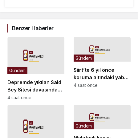
Benzer Haberler
Gündem
Siirt’te 6 yıl önce
Gündem
koruma altındaki yaban
Depremde yıkılan Said
keçilerini avlayanlara
4 saat önce
Bey Sitesi davasında
idari para cezası
ek bilirkişi raporu: Dava
4 saat önce
kesildi
dışı 6 kişinin daha
sorumluluğu tespit
edildi
Gündem
Malatyalı kayısı