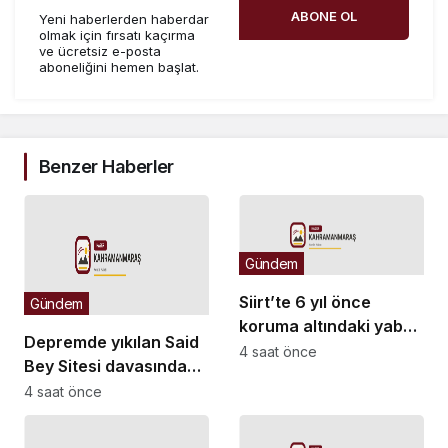
ABONE OL
Yeni haberlerden haberdar
olmak için fırsatı kaçırma
ve ücretsiz e-posta
aboneliğini hemen başlat.
Benzer Haberler
Gündem
Siirt’te 6 yıl önce
Gündem
koruma altındaki yaban
Depremde yıkılan Said
keçilerini avlayanlara
4 saat önce
Bey Sitesi davasında
idari para cezası
ek bilirkişi raporu: Dava
4 saat önce
kesildi
dışı 6 kişinin daha
sorumluluğu tespit