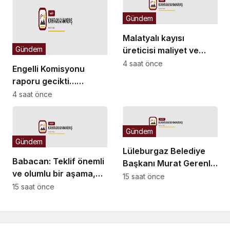
edildi
Gündem
Malatyalı kayısı
Gündem
üreticisi maliyet ve
düşük fiyat kıskacında:
4 saat önce
Engelli Komisyonu
“Kayısının sahibi yok”
raporu gecikti…
Komisyon Başkanı
4 saat önce
Kasapoğlu: “10 bin
sayfayı aşan devasa
bir değerlendirme
Gündem
Gündem
havuzu söz konusu”
Lüleburgaz Belediye
Babacan: Teklif önemli
Başkanı Murat Gerenli
ve olumlu bir aşama,
CHP’den istifa etti
15 saat önce
eşitlik yönünden
15 saat önce
eksiklikler giderilmeli