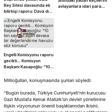
altındaki yaban keçilerini
Bey Sitesi davasında ek
avlayanlara idari para
bilirkişi raporu: Dava dışı
cezası kesildi
6 kişinin daha
sorumluluğu tespit edildi
Engelli Komisyonu raporu
gecikti… Komisyon
Başkanı Kasapoğlu: “10
bin sayfayı aşan devasa
bir değerlendirme
Millioğulları, konuşmasında şunları söyledi:
havuzu söz konusu”
“Bugün burada, Türkiye Cumhuriyeti’nin kurucusu
Gazi Mustafa Kemal Atatürk’ün devlet yönetimine
ilişkin vizyonunun önemli başlıklarından ikisini;