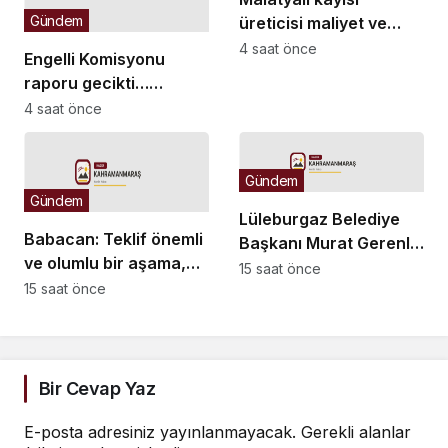
Gündem
üreticisi maliyet ve
düşük fiyat kıskacında:
4 saat önce
Engelli Komisyonu
“Kayısının sahibi yok”
raporu gecikti…
Komisyon Başkanı
4 saat önce
Kasapoğlu: “10 bin
sayfayı aşan devasa
bir değerlendirme
Gündem
Gündem
havuzu söz konusu”
Lüleburgaz Belediye
Babacan: Teklif önemli
Başkanı Murat Gerenli
ve olumlu bir aşama,
CHP’den istifa etti
15 saat önce
eşitlik yönünden
15 saat önce
eksiklikler giderilmeli
Bir Cevap Yaz
E-posta adresiniz yayınlanmayacak.
Gerekli alanlar