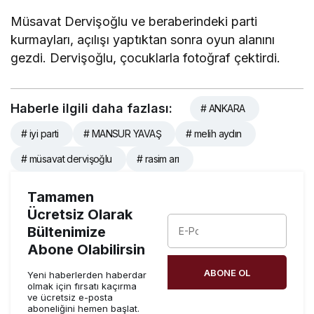
Müsavat Dervişoğlu ve beraberindeki parti
kurmayları, açılışı yaptıktan sonra oyun alanını
gezdi. Dervişoğlu, çocuklarla fotoğraf çektirdi.
Haberle ilgili daha fazlası:
# ANKARA
# iyi parti
# MANSUR YAVAŞ
# melih aydın
# müsavat dervişoğlu
# rasim arı
Tamamen
Ücretsiz Olarak
Bültenimize
Abone Olabilirsin
ABONE OL
Yeni haberlerden haberdar
olmak için fırsatı kaçırma
ve ücretsiz e-posta
aboneliğini hemen başlat.