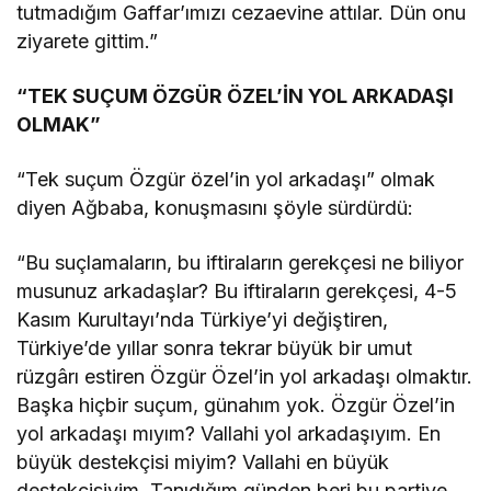
tutmadığım Gaffar’ımızı cezaevine attılar. Dün onu
ziyarete gittim.”
“TEK SUÇUM ÖZGÜR ÖZEL’İN YOL ARKADAŞI
OLMAK”
“Tek suçum Özgür özel’in yol arkadaşı” olmak
diyen Ağbaba, konuşmasını şöyle sürdürdü:
“Bu suçlamaların, bu iftiraların gerekçesi ne biliyor
musunuz arkadaşlar? Bu iftiraların gerekçesi, 4-5
Kasım Kurultayı’nda Türkiye’yi değiştiren,
Türkiye’de yıllar sonra tekrar büyük bir umut
rüzgârı estiren Özgür Özel’in yol arkadaşı olmaktır.
Başka hiçbir suçum, günahım yok. Özgür Özel’in
yol arkadaşı mıyım? Vallahi yol arkadaşıyım. En
büyük destekçisi miyim? Vallahi en büyük
destekçisiyim. Tanıdığım günden beri bu partiye