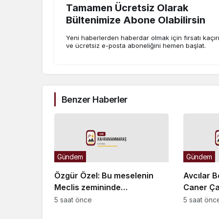
Tamamen Ücretsiz Olarak
Bültenimize Abone Olabilirsin
Yeni haberlerden haberdar olmak için fırsatı kaçı
ve ücretsiz e-posta aboneliğini hemen başlat.
Benzer Haberler
Gündem
Gündem
Özgür Özel: Bu meselenin
Avcılar B
Meclis zemininde
Caner Ça
çözülmesine yönelik
Belediyes
5 saat önce
5 saat önc
geçmişten beri takındığımız
Müdürü 