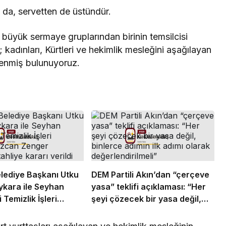
a, servetten de üstündür.
n büyük sermaye gruplarından birinin temsilcisi
 kadınları, Kürtleri ve hekimlik mesleğini aşağılayan
renmiş bulunuyoruz.
elediye Başkanı Utku
DEM Partili Akın’dan “çerçeve
kara ile Seyhan
yasa” teklifi açıklaması: “Her
 Temizlik İşleri
şeyi çözecek bir yasa değil,
zcan Zenger
binlerce adımın ilk adımı olarak
ahliye kararı verildi
değerlendirilmeli”