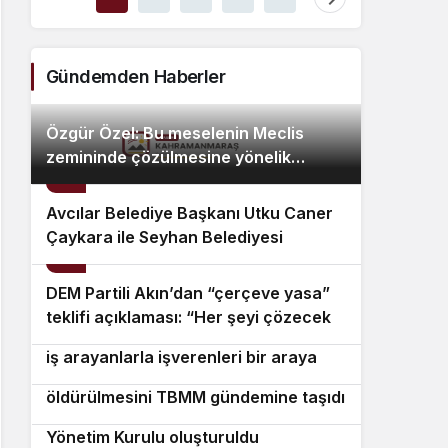
Ca
Beledi
Özcan
Gündemden Haberler
Özgür Özel: Bu meselenin Meclis
zemininde çözülmesine yönelik
2
geçmişten beri takındığımız
tutumumuzu sürdüreceğiz
Avcılar Belediye Başkanı Utku Caner
Çaykara ile Seyhan Belediyesi
3
Temizlik İşleri Müdürü Özcan Zenger
hakkında tahliye kararı verildi
DEM Partili Akın’dan “çerçeve yasa”
4
teklifi açıklaması: “Her şeyi çözecek
Germencik Belediyesi İstihdam Ofisi,
5
bir yasa değil, binlerce adımın ilk
iş arayanlarla işverenleri bir araya
adımı olarak değerlendirilmeli”
Asu Kaya, Nilda Müge Şahin’in
6
getirdi
öldürülmesini TBMM gündemine taşıdı
YENİ Parti Zonguldak Kurucu İl
7
Yönetim Kurulu oluşturuldu