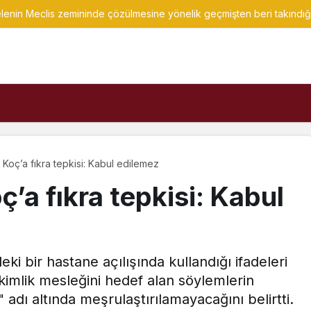
lenin Meclis zemininde çözülmesine yönelik geçmişten beri takındı
Koç’a fıkra tepkisi: Kabul edilemez
’a fıkra tepkisi: Kabul
ki bir hastane açılışında kullandığı ifadeleri
hekimlik mesleğini hedef alan söylemlerin
" adı altında meşrulaştırılamayacağını belirtti.