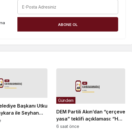
rma
ABONE OL
Gündem
elediye Başkanı Utku
DEM Partili Akın’dan “çerçeve
ykara ile Seyhan
yasa” teklifi açıklaması: “Her
i Temizlik İşleri
e
şeyi çözecek bir yasa değil,
6 saat önce
Özcan Zenger