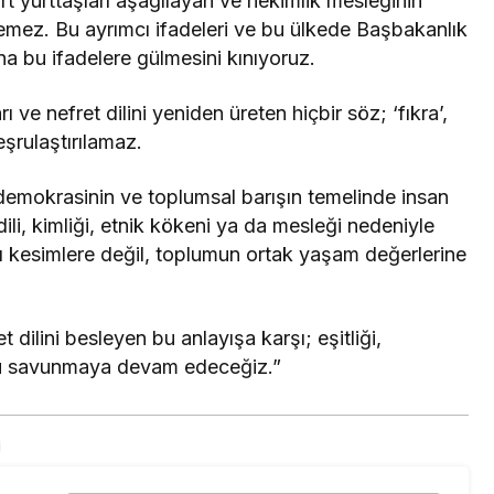
rt yurttaşları aşağılayan ve hekimlik mesleğinin
lemez. Bu ayrımcı ifadeleri ve bu ülkede Başbakanlık
na bu ifadelere gülmesini kınıyoruz.
ve nefret dilini yeniden üreten hiçbir söz; ‘fıkra’,
eşrulaştırılamaz.
 demokrasinin ve toplumsal barışın temelinde insan
 dili, kimliği, etnik kökeni ya da mesleği nedeniyle
 kesimlere değil, toplumun ortak yaşam değerlerine
 dilini besleyen bu anlayışa karşı; eşitliği,
nu savunmaya devam edeceğiz.”