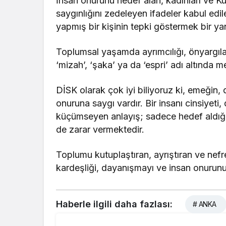
İnsan onurunu hedef alan, kadınları ve Kü
saygınlığını zedeleyen ifadeler kabul edi
yapmış bir kişinin tepki göstermek bir ya
Toplumsal yaşamda ayrımcılığı, önyargıları 
‘mizah’, ‘şaka’ ya da ‘espri’ adı altında m
DİSK olarak çok iyi biliyoruz ki, emeğin,
onuruna saygı vardır. Bir insanı cinsiyeti,
küçümseyen anlayış; sadece hedef aldığı
de zarar vermektedir.
Toplumu kutuplaştıran, ayrıştıran ve nefret
kardeşliği, dayanışmayı ve insan onuru
Haberle ilgili daha fazlası:
# ANKA