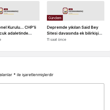
binlerce adımın ilk adımı
tahliye kararı verildi
olarak değerlendirilmeli”
Gündem
el Kurulu… CHP’li
Depremde yıkılan Said Bey
ocuk adaletinde
Sitesi davasında ek bilirkişi
aç çocuğun çetelerin
raporu: Dava dışı 6 kişinin
e
11 saat önce
urtarıldığıyla
daha sorumluluğu tespit
edildi
 alanlar
*
ile işaretlenmişlerdir