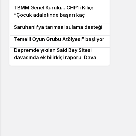
TBMM Genel Kurulu… CHP’li Kılıç:
8
“Çocuk adaletinde başarı kaç
Manisa Büyükşehir Belediyesi’nden
9
çocuğun çetelerin elinden
Saruhanlı’ya tarımsal sulama desteği
kurtarıldığıyla ölçülür”
Beşiktaş Belediyesi’nin “Theraplay
10
Temelli Oyun Grubu Atölyesi” başlıyor
Depremde yıkılan Said Bey Sitesi
davasında ek bilirkişi raporu: Dava
dışı 6 kişinin daha sorumluluğu tespit
edildi