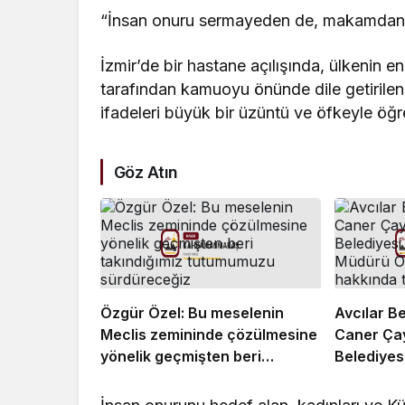
“İnsan onuru sermayeden de, makamdan d
İzmir’de bir hastane açılışında, ülkenin e
tarafından kamuoyu önünde dile getirilen;
ifadeleri büyük bir üzüntü ve öfkeyle öğ
Göz Atın
Özgür Özel: Bu meselenin
Avcılar B
Meclis zemininde çözülmesine
Caner Çay
yönelik geçmişten beri
Belediyesi
takındığımız tutumumuzu
Müdürü Ö
sürdüreceğiz
hakkında t