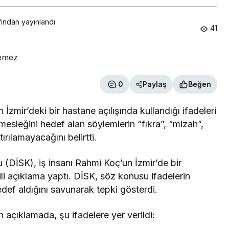
fından yayınlandı
41
0
Paylaş
Beğen
İzmir’deki bir hastane açılışında kullandığı ifadeleri
k mesleğini hedef alan söylemlerin “fıkra”, “mizah”,
ırılamayacağını belirtti.
 (DİSK), iş insanı Rahmi Koç’un İzmir’de bir
gili açıklama yaptı. DİSK, söz konusu ifadelerin
hedef aldığını savunarak tepki gösterdi.
açıklamada, şu ifadelere yer verildi: