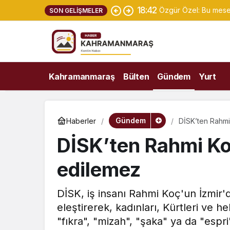
18:42
Özgür Özel: Bu mese
SON GELIŞMELER
Kahramanmaraş
Bülten
Gündem
Yurt
Gündem
Haberler
DİSK’ten Rahmi 
DİSK’ten Rahmi Koç
edilemez
DİSK, iş insanı Rahmi Koç'un İzmir'de
eleştirerek, kadınları, Kürtleri ve 
"fıkra", "mizah", "şaka" ya da "espri