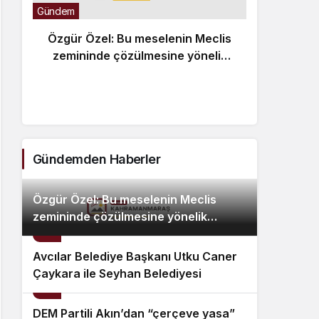
Gündem
Özgür Özel: Bu meselenin Meclis
zemininde çözülmesine yönelik
Günde
geçmişten beri takındığımız
Av
tutumumuzu sürdüreceğiz
C
Bele
Özc
Gündemden Haberler
Özgür Özel: Bu meselenin Meclis
zemininde çözülmesine yönelik
2
geçmişten beri takındığımız
tutumumuzu sürdüreceğiz
Avcılar Belediye Başkanı Utku Caner
Çaykara ile Seyhan Belediyesi
3
Temizlik İşleri Müdürü Özcan Zenger
hakkında tahliye kararı verildi
DEM Partili Akın’dan “çerçeve yasa”
4