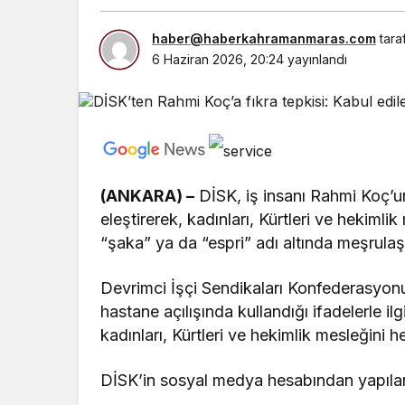
haber@haberkahramanmaras.com
tara
6 Haziran 2026, 20:24
yayınlandı
(ANKARA) –
DİSK, iş insanı Rahmi Koç’un 
eleştirerek, kadınları, Kürtleri ve hekimli
“şaka” ya da “espri” adı altında meşrulaşt
Devrimci İşçi Sendikaları Konfederasyonu
hastane açılışında kullandığı ifadelerle il
kadınları, Kürtleri ve hekimlik mesleğini 
DİSK’in sosyal medya hesabından yapılan 