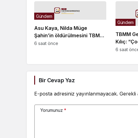
tutumumuzu sürdüreceğiz
hakkında 
Gündem
Gündem
Asu Kaya, Nilda Müge
TBMM Gen
Şahin’in öldürülmesini TBMM
Kılıç: “Ç
gündemine taşıdı
6 saat önce
başarı k
6 saat önc
elinden k
ölçülür”
Bir Cevap Yaz
E-posta adresiniz yayınlanmayacak.
Gerekli
Yorumunuz
*