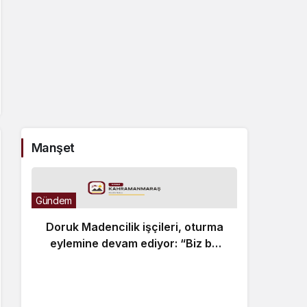
Manşet
Gündem
Doruk Madencilik işçileri, oturma
eylemine devam ediyor: “Biz bu
ödemelerde mutabık değiliz”
Bülten
“M
Tur