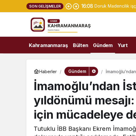
16:08
Doruk Madencilik işç
SON GELIŞMELER
Kahramanmaraş
Bülten
Gündem
Yurt
Gündem
Haberler
İmamoğlu’ndan İ
kazanmak için
İmamoğlu’ndan İst
yıldönümü mesajı:
için mücadeleye 
Tutuklu İBB Başkanı Ekrem İmamoğlu