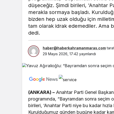
düşeceğiz. Şimdi birileri, 'Anahtar P
merakla sormaya başladı. Kuruldu
bizden hep uzak olduğu için mill
tam olarak idrak edemediler. Ama
dedi.
haber@haberkahramanmaras.com
tara
29 Mayıs 2026, 17:42
yayınlandı
(ANKARA) –
Anahtar Parti Genel Başkanı
programında, “Bayramdan sonra seçim o
birileri, ‘Anahtar Parti niye bu kadar hız
Kurulduğumuz günden bugüne kadar kamer