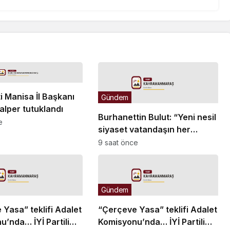
i Manisa İl Başkanı
Gündem
alper tutuklandı
Burhanettin Bulut: “Yeni nesil
e
siyaset vatandaşın her
zaman söz sahibi olduğu
9 saat önce
güçlü bir demokrasidir”
Gündem
Yasa” teklifi Adalet
“Çerçeve Yasa” teklifi Adalet
’nda… İYİ Partili
Komisyonu’nda… İYİ Partili