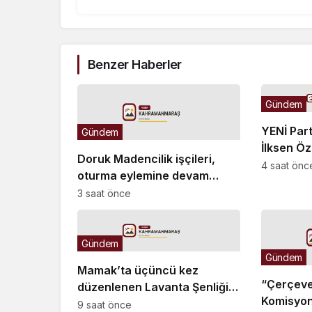
Benzer Haberler
Gündem
YENİ Part
Gündem
İlksen Öz
Doruk Madencilik işçileri,
4 saat önc
oturma eylemine devam
ediyor: “Biz bu ödemelerde
3 saat önce
mutabık değiliz”
Gündem
Gündem
Mamak’ta üçüncü kez
“Çerçeve 
düzenlenen Lavanta Şenliği
Komisyonu
renkli görüntülere sahne oldu
9 saat önce