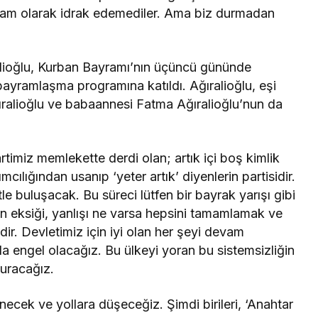
m olarak idrak edemediler. Ama biz durmadan
lioğlu, Kurban Bayramı’nın üçüncü gününde
ayramlaşma programına katıldı. Ağıralioğlu, eşi
ğıralioğlu ve babaannesi Fatma Ağıralioğlu’nun da
Partimiz memlekette derdi olan; artık içi boş kimlik
cılığından usanıp ‘yeter artık’ diyenlerin partisidir.
 buluşacak. Bu süreci lütfen bir bayrak yarışı gibi
n eksiği, yanlışı ne varsa hepsini tamamlamak ve
r. Devletimiz için iyi olan her şeyi devam
kla engel olacağız. Bu ülkeyi yoran bu sistemsizliğin
 kuracağız.
ek ve yollara düşeceğiz. Şimdi birileri, ‘Anahtar