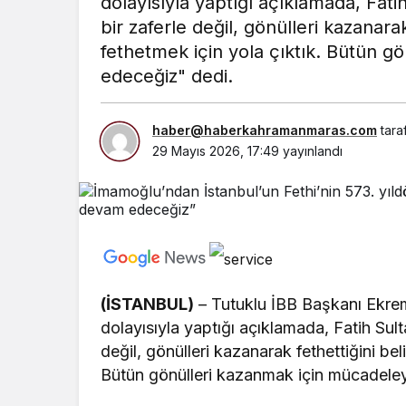
dolayısıyla yaptığı açıklamada, Fati
bir zaferle değil, gönülleri kazanarak
fethetmek için yola çıktık. Bütün 
edeceğiz" dedi.
haber@haberkahramanmaras.com
tara
29 Mayıs 2026, 17:49
yayınlandı
(İSTANBUL)
– Tutuklu İBB Başkanı Ekrem
dolayısıyla yaptığı açıklamada, Fatih Sult
değil, gönülleri kazanarak fethettiğini bel
Bütün gönülleri kazanmak için mücadele