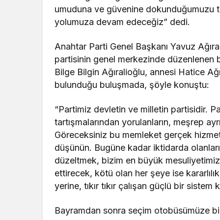
umuduna ve güvenine dokunduğumuzu ta
yolumuza devam edeceğiz” dedi.
Anahtar Parti Genel Başkanı Yavuz Ağıra
partisinin genel merkezinde düzenlenen b
Bilge Bilgin Ağıralioğlu, annesi Hatice A
bulunduğu buluşmada, şöyle konuştu:
“Partimiz devletin ve milletin partisidir. 
tartışmalarından yorulanların, meşrep ayrım
Göreceksiniz bu memleket gerçek hizmetle
düşünün. Bugüne kadar iktidarda olanları
düzeltmek, bizim en büyük mesuliyetimizdi
ettirecek, kötü olan her şeye ise kararlılı
yerine, tıkır tıkır çalışan güçlü bir sistem
Bayramdan sonra seçim otobüsümüze binec