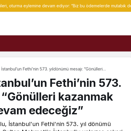
ileri, oturma eylemine devam ediyor: “Biz bu ödemelerde mutabık de
stanbul’un Fethi’nin 573. yıldönümü mesajı: “Gönülleri
 mücadeleye devam edeceğiz”
anbul’un Fethi’nin 573.
 “Gönülleri kazanmak
devam edeceğiz”
, İstanbul'un Fethi'nin 573. yıl dönümü