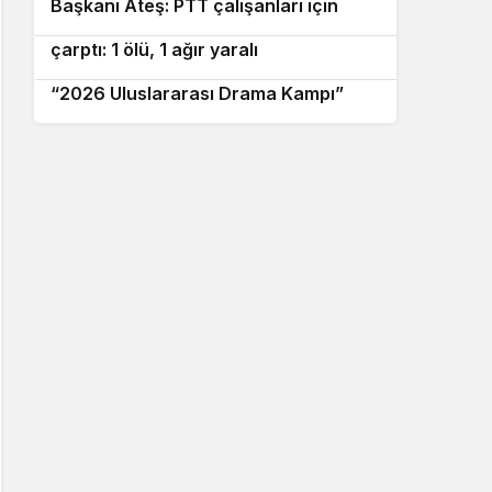
Başkanı Ateş: PTT çalışanları için
Marmaris’te motosiklet minibüse
10
vicdan istiyorum
çarptı: 1 ölü, 1 ağır yaralı
Avrupa’dan İzmir’e drama köprüsü:
“2026 Uluslararası Drama Kampı”