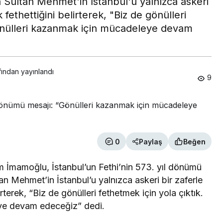
h Sultan Mehmet'in İstanbul'u yalnızca askeri
 fethettiğini belirterek, "Biz de gönülleri
gönülleri kazanmak için mücadeleye devam
fından yayınlandı
9
0
Paylaş
Beğen
 İmamoğlu, İstanbul’un Fethi’nin 573. yıl dönümü
an Mehmet’in İstanbul’u yalnızca askeri bir zaferle
irterek, “Biz de gönülleri fethetmek için yola çıktık.
ye devam edeceğiz” dedi.