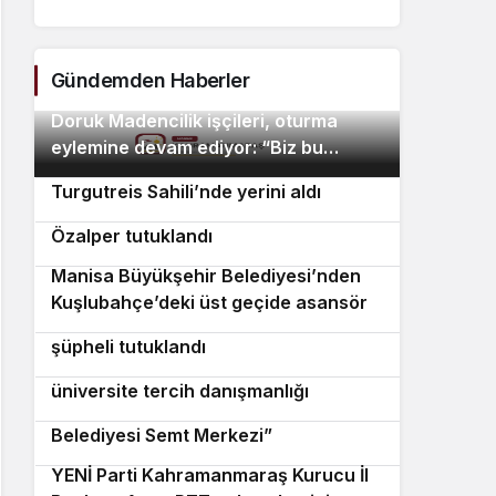
Gündemden Haberler
Doruk Madencilik işçileri, oturma
2
eylemine devam ediyor: “Biz bu
“Maviye Açılan Kapı” Bodrum
3
ödemelerde mutabık değiliz”
Turgutreis Sahili’nde yerini aldı
YENİ Parti Manisa İl Başkanı İlksen
4
Özalper tutuklandı
Manisa Büyükşehir Belediyesi’nden
5
Kuşlubahçe’deki üst geçide asansör
İzmir’de uyuşturucu operasyonunda 2
6
kolaylığı
şüpheli tutuklandı
Urla Belediyesi’nden ücretsiz
7
üniversite tercih danışmanlığı
Hayata yeniden açılan kapı: “Konak
8
Belediyesi Semt Merkezi”
YENİ Parti Kahramanmaraş Kurucu İl
9