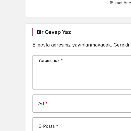
Türkeş Ta
15 saat ön
arasında 
Bir Cevap Yaz
E-posta adresiniz yayınlanmayacak.
Gerekli
Yorumunuz
*
Ad
*
E-Posta
*