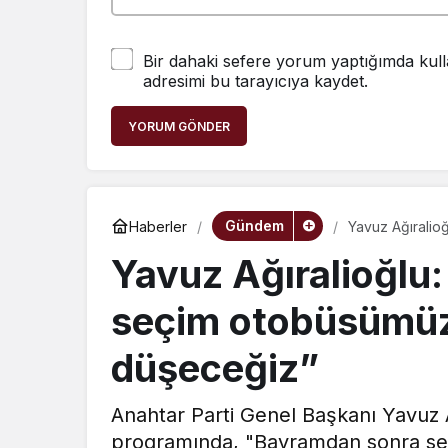
Bir dahaki sefere yorum yaptığımda kull
adresimi bu tarayıcıya kaydet.
YORUM GÖNDER
Gündem
Haberler
Yavuz Ağıralio
düşeceğiz”
Yavuz Ağıralioğlu
seçim otobüsümüze
düşeceğiz”
Anahtar Parti Genel Başkanı Yavuz A
programında, "Bayramdan sonra se