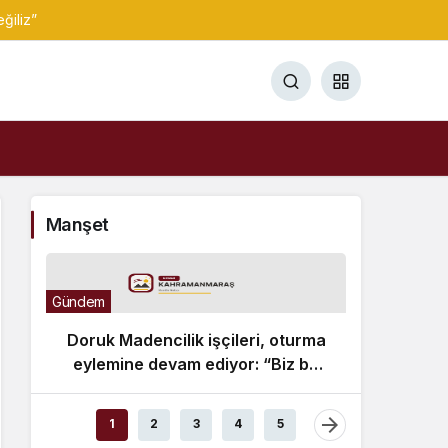
ğiliz”
Manşet
Gündem
Doruk Madencilik işçileri, oturma
eylemine devam ediyor: “Biz bu
ödemelerde mutabık değiliz”
Bülten
1
2
3
4
5
“Mav