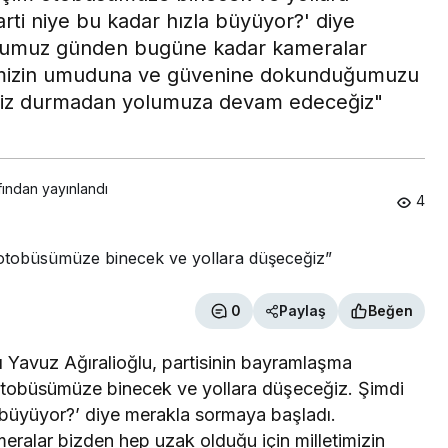
arti niye bu kadar hızla büyüyor?' diye
ğumuz günden bugüne kadar kameralar
etimizin umuduna ve güvenine dokunduğumuzu
 biz durmadan yolumuza devam edeceğiz"
fından yayınlandı
4
0
Paylaş
Beğen
 Yavuz Ağıralioğlu, partisinin bayramlaşma
tobüsümüze binecek ve yollara düşeceğiz. Şimdi
la büyüyor?’ diye merakla sormaya başladı.
alar bizden hep uzak olduğu için milletimizin