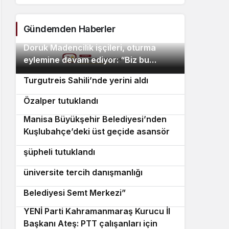
Turgu
Gündemden Haberler
Doruk Madencilik işçileri, oturma
2
eylemine devam ediyor: “Biz bu
“Maviye Açılan Kapı” Bodrum
3
ödemelerde mutabık değiliz”
Turgutreis Sahili’nde yerini aldı
YENİ Parti Manisa İl Başkanı İlksen
4
Özalper tutuklandı
Manisa Büyükşehir Belediyesi’nden
5
Kuşlubahçe’deki üst geçide asansör
İzmir’de uyuşturucu operasyonunda 2
6
kolaylığı
şüpheli tutuklandı
Urla Belediyesi’nden ücretsiz
7
üniversite tercih danışmanlığı
Hayata yeniden açılan kapı: “Konak
8
Belediyesi Semt Merkezi”
YENİ Parti Kahramanmaraş Kurucu İl
9
Başkanı Ateş: PTT çalışanları için