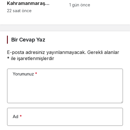
Kahramanmaraş
ağır yaralı
1 gün önce
Kurucu İl Başkanı Ateş:
22 saat önce
PTT çalışanları için
vicdan istiyorum
Bir Cevap Yaz
E-posta adresiniz yayınlanmayacak.
Gerekli alanlar
*
ile işaretlenmişlerdir
Yorumunuz
*
Ad
*