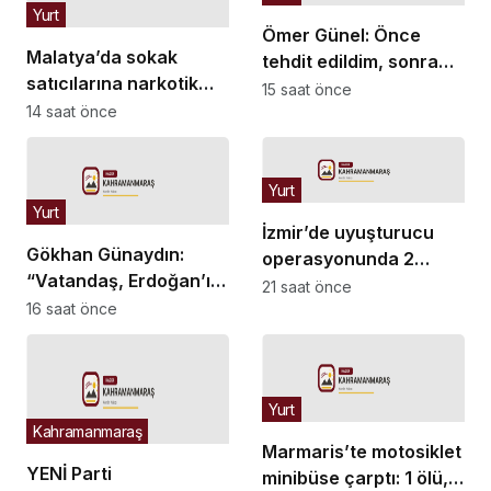
Yurt
Ömer Günel: Önce
Malatya’da sokak
tehdit edildim, sonra
satıcılarına narkotik
iftira ifadeleri geldi
15 saat önce
operasyonu: 11 şüpheli
14 saat önce
tutuklandı
Yurt
Yurt
İzmir’de uyuşturucu
Gökhan Günaydın:
operasyonunda 2
“Vatandaş, Erdoğan’ı
şüpheli tutuklandı
21 saat önce
gönderecek bir birliğin
16 saat önce
peşinde”
Yurt
Kahramanmaraş
Marmaris’te motosiklet
YENİ Parti
minibüse çarptı: 1 ölü, 1