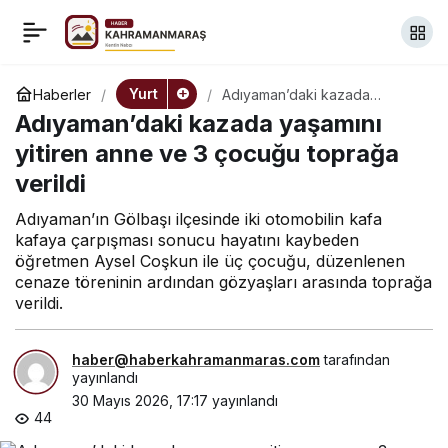
Ordu Fatsa’da etkili olan
+
-
0
Paylaş
yağış nedeniyle köprüde
Yurt
Haberler
Adıyaman’daki kazada
yaşamını yitiren anne ve 3
Adıyaman’daki kazada yaşamını
çocuğu toprağa verildi
hasar oluştu, bağlantı
yitiren anne ve 3 çocuğu toprağa
verildi
yolları kapandı
Adıyaman’ın Gölbaşı ilçesinde iki otomobilin kafa
kafaya çarpışması sonucu hayatını kaybeden
öğretmen Aysel Coşkun ile üç çocuğu, düzenlenen
cenaze töreninin ardından gözyaşları arasında toprağa
verildi.
haber@haberkahramanmaras.com
tarafından
yayınlandı
30 Mayıs 2026, 17:17
yayınlandı
44