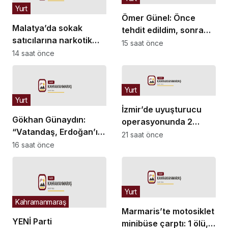
Yurt
Ömer Günel: Önce
Malatya’da sokak
tehdit edildim, sonra
satıcılarına narkotik
iftira ifadeleri geldi
15 saat önce
operasyonu: 11 şüpheli
14 saat önce
tutuklandı
Yurt
Yurt
İzmir’de uyuşturucu
Gökhan Günaydın:
operasyonunda 2
“Vatandaş, Erdoğan’ı
şüpheli tutuklandı
21 saat önce
gönderecek bir birliğin
16 saat önce
peşinde”
Yurt
Kahramanmaraş
Marmaris’te motosiklet
YENİ Parti
minibüse çarptı: 1 ölü, 1