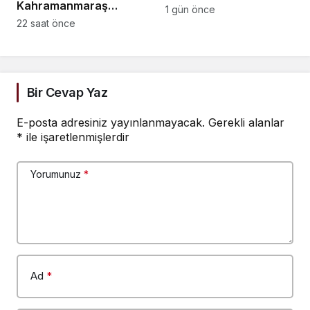
Kahramanmaraş
ağır yaralı
1 gün önce
Kurucu İl Başkanı Ateş:
22 saat önce
PTT çalışanları için
vicdan istiyorum
Bir Cevap Yaz
E-posta adresiniz yayınlanmayacak.
Gerekli alanlar
*
ile işaretlenmişlerdir
Yorumunuz
*
Ad
*