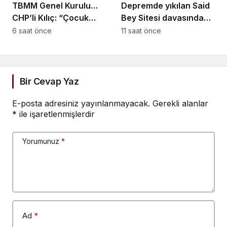
TBMM Genel Kurulu…
Depremde yıkılan Said
CHP’li Kılıç: “Çocuk
Bey Sitesi davasında
adaletinde başarı kaç
ek bilirkişi raporu: Dava
6 saat önce
11 saat önce
çocuğun çetelerin
dışı 6 kişinin daha
elinden kurtarıldığıyla
sorumluluğu tespit
ölçülür”
edildi
Bir Cevap Yaz
E-posta adresiniz yayınlanmayacak.
Gerekli alanlar
*
ile işaretlenmişlerdir
Yorumunuz
*
Ad
*