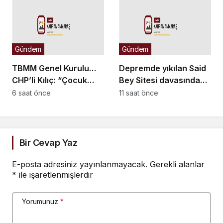
binlerce adımın ilk
adımı olarak
değerlendirilmeli”
Gündem
Gündem
TBMM Genel Kurulu…
Depremde yıkılan Said
CHP’li Kılıç: “Çocuk
Bey Sitesi davasında
adaletinde başarı kaç
ek bilirkişi raporu: Dava
6 saat önce
11 saat önce
çocuğun çetelerin
dışı 6 kişinin daha
elinden kurtarıldığıyla
sorumluluğu tespit
ölçülür”
edildi
Bir Cevap Yaz
E-posta adresiniz yayınlanmayacak.
Gerekli alanlar
*
ile işaretlenmişlerdir
Yorumunuz
*