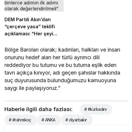
DEM Partili Akın’dan
“çerçeve yasa” teklifi
açıklaması: “Her şeyi
çözecek bir yasa değil,
binlerce adımın ilk adımı
Bölge Baroları olarak; kadınları, halkları ve insan
olarak değerlendirilmeli”
onurunu hedef alan her türlü ayrımcı dili
reddediyor bu tutumu ve bu tutuma eşlik eden
tavrı açıkça kınıyor, adı geçen şahıslar hakkında
suç duyurusunda bulunduğumuzu kamuoyuna
saygı ile paylaşıyoruz.”
Haberle ilgili daha fazlası:
# #kürkadını
# #rahmikoç
# ANKA
# diyarbakır