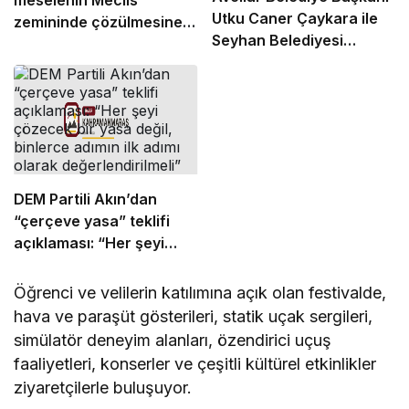
meselenin Meclis
Utku Caner Çaykara ile
zemininde çözülmesine
Seyhan Belediyesi
yönelik geçmişten beri
Temizlik İşleri Müdürü
takındığımız tutumumuzu
Özcan Zenger hakkında
sürdüreceğiz
tahliye kararı verildi
DEM Partili Akın’dan
“çerçeve yasa” teklifi
açıklaması: “Her şeyi
çözecek bir yasa değil,
binlerce adımın ilk adımı
Öğrenci ve velilerin katılımına açık olan festivalde,
olarak değerlendirilmeli”
hava ve paraşüt gösterileri, statik uçak sergileri,
simülatör deneyim alanları, özendirici uçuş
faaliyetleri, konserler ve çeşitli kültürel etkinlikler
ziyaretçilerle buluşuyor.