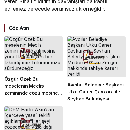
veren Binali Yıldırım’ın davranışları da kabul
edilemez derecede sorumsuzluk örneğidir.
Göz Atın
Özgür Özel: Bu
Avcılar Belediye Başkanı
meselenin Meclis
Utku Caner Çaykara ile
zemininde çözülmesine
Seyhan Belediyesi
yönelik geçmişten beri
Temizlik İşleri Müdürü
takındığımız tutumumuzu
Özcan Zenger hakkında
sürdüreceğiz
tahliye kararı verildi