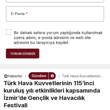
E-Posta
*
Bir dahaki sefere yorum yaptığımda kullanılmak
üzere adımı, e-posta adresimi ve web site
adresimi bu tarayıcıya kaydet.
YORUM GÖNDER
Gündem
Haberler
Türk Hava Kuvvetlerinin
115’inci kuruluş yılı
Türk Hava Kuvvetlerinin 115’inci
etkinlikleri kapsamında
İzmir’de Gençlik ve
kuruluş yılı etkinlikleri kapsamında
Havacılık Festivali
İzmir’de Gençlik ve Havacılık
Festivali