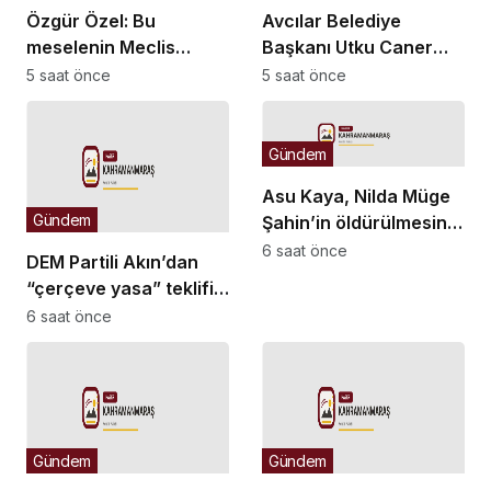
Özgür Özel: Bu
Avcılar Belediye
meselenin Meclis
Başkanı Utku Caner
zemininde çözülmesine
Çaykara ile Seyhan
5 saat önce
5 saat önce
yönelik geçmişten beri
Belediyesi Temizlik
takındığımız
İşleri Müdürü Özcan
tutumumuzu
Zenger hakkında
Gündem
sürdüreceğiz
tahliye kararı verildi
Asu Kaya, Nilda Müge
Gündem
Şahin’in öldürülmesini
TBMM gündemine
6 saat önce
DEM Partili Akın’dan
taşıdı
“çerçeve yasa” teklifi
açıklaması: “Her şeyi
6 saat önce
çözecek bir yasa değil,
binlerce adımın ilk
adımı olarak
değerlendirilmeli”
Gündem
Gündem