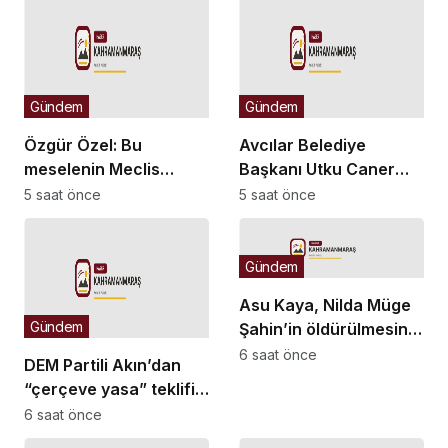
Gündem
Gündem
Özgür Özel: Bu
Avcılar Belediye
meselenin Meclis
Başkanı Utku Caner
zemininde çözülmesine
Çaykara ile Seyhan
5 saat önce
5 saat önce
yönelik geçmişten beri
Belediyesi Temizlik
takındığımız
İşleri Müdürü Özcan
tutumumuzu
Zenger hakkında
Gündem
sürdüreceğiz
tahliye kararı verildi
Asu Kaya, Nilda Müge
Gündem
Şahin’in öldürülmesini
TBMM gündemine
6 saat önce
DEM Partili Akın’dan
taşıdı
“çerçeve yasa” teklifi
açıklaması: “Her şeyi
6 saat önce
çözecek bir yasa değil,