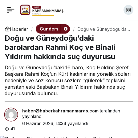
Türk Hava Kuvvetlerinin
+
-
0
Paylaş
115’inci kuruluş yılı
Gündem
Haberler
Doğu ve Güneydoğu’daki
barolardan Rahmi Koç ve
Doğu ve Güneydoğu’daki
Binali Yıldırım hakkında
etkinlikleri kapsamında
suç duyurusu
barolardan Rahmi Koç ve Binali
Yıldırım hakkında suç duyurusu
İzmir’de Gençlik ve
Doğu ve Güneydoğu’daki 16 baro, Koç Holding Şeref
Başkanı Rahmi Koç’un Kürt kadınlarına yönelik sözleri
Havacılık Festivali
nedeniyle ve söz konusu sözlere “gülerek” tepkisini
yansıtan eski Başbakan Binali Yıldırım hakkında suç
duyurusunda bulundu.
haber@haberkahramanmaras.com
tarafından
yayınlandı
6 Haziran 2026, 14:34
yayınlandı
41