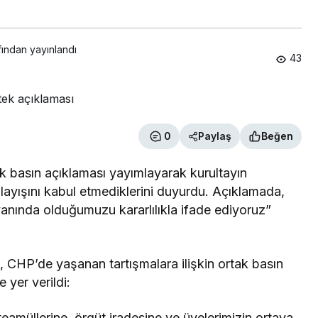
fından yayınlandı
43
0
Paylaş
Beğen
tak basın açıklaması yayımlayarak kurultayın
layışını kabul etmediklerini duyurdu. Açıklamada,
anında olduğumuzu kararlılıkla ifade ediyoruz”
ri, CHP’de yaşanan tartışmalara ilişkin ortak basın
 yer verildi:
eamüllerine, örgüt iradesine ve üyelerimizin ortaya