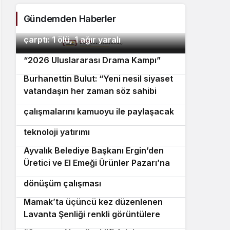
köpr
Gündemden Haberler
Marmaris’te motosiklet minibüse
2
çarptı: 1 ölü, 1 ağır yaralı
Avrupa’dan İzmir’e drama köprüsü:
3
“2026 Uluslararası Drama Kampı”
Burhanettin Bulut: “Yeni nesil siyaset
4
vatandaşın her zaman söz sahibi
Muğla Büyükşehir Belediyesi, 2,5 yıllık
5
olduğu güçlü bir demokrasidir”
çalışmalarını kamuoyu ile paylaşacak
İzmir İtfaiyesi’ne 13,5 milyon avroluk
6
teknoloji yatırımı
Ayvalık Belediye Başkanı Ergin’den
7
Üretici ve El Emeği Ürünler Pazarı’na
Mudanya Tarihi Hal Meydanı’nda
ziyaret
8
dönüşüm çalışması
Mamak’ta üçüncü kez düzenlenen
9
Lavanta Şenliği renkli görüntülere
sahne oldu