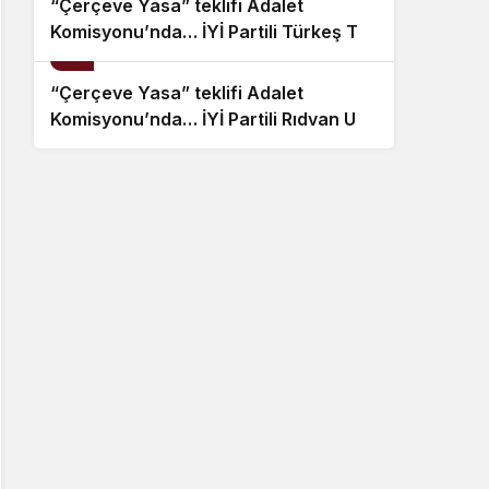
“Çerçeve Yasa” teklifi Adalet
Komisyonu’nda… İYİ Partili Türkeş Taş
10
ile MHP’li Bülbül arasında “pislik”
tartışması
“Çerçeve Yasa” teklifi Adalet
Komisyonu’nda… İYİ Partili Rıdvan Uz,
Komisyon Başkanı Yüksel’in üzerine
yürüdü