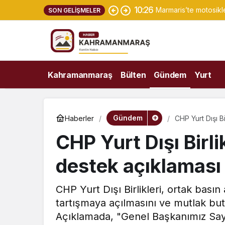
10:26
Marmaris’te motosiklet
SON GELIŞMELER
Kahramanmaraş
Bülten
Gündem
Yurt
Gündem
Haberler
CHP Yurt Dışı B
CHP Yurt Dışı Birl
destek açıklaması
CHP Yurt Dışı Birlikleri, ortak bası
tartışmaya açılmasını ve mutlak but
Açıklamada, "Genel Başkanımız Say