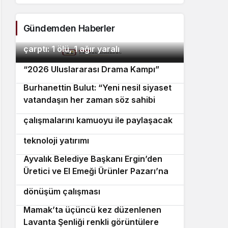
Gündemden Haberler
Marmaris’te motosiklet minibüse
2
çarptı: 1 ölü, 1 ağır yaralı
Avrupa’dan İzmir’e drama köprüsü:
3
“2026 Uluslararası Drama Kampı”
Burhanettin Bulut: “Yeni nesil siyaset
4
vatandaşın her zaman söz sahibi
Muğla Büyükşehir Belediyesi, 2,5 yıllık
5
olduğu güçlü bir demokrasidir”
çalışmalarını kamuoyu ile paylaşacak
İzmir İtfaiyesi’ne 13,5 milyon avroluk
6
teknoloji yatırımı
Ayvalık Belediye Başkanı Ergin’den
7
Üretici ve El Emeği Ürünler Pazarı’na
Mudanya Tarihi Hal Meydanı’nda
ziyaret
8
dönüşüm çalışması
Mamak’ta üçüncü kez düzenlenen
9
Lavanta Şenliği renkli görüntülere