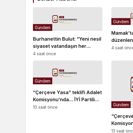
Gündem
Gündem
Mamak’t
Burhanettin Bulut: “Yeni nesil
düzenlen
siyaset vatandaşın her
renkli gö
4 saat önc
zaman söz sahibi olduğu
4 saat önce
güçlü bir demokrasidir”
Gündem
“Çerçeve Yasa” teklifi Adalet
Komisyonu’nda… İYİ Partili
Gündem
Rıdvan Uz, Komisyon Başkanı
10 saat önce
Yüksel’in üzerine yürüdü
“Çerçeve 
Komisyon
Tanrıkulu:
13 saat ön