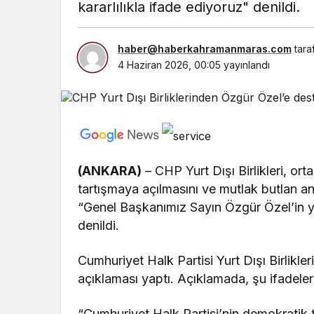
kararlılıkla ifade ediyoruz" denildi.
haber@haberkahramanmaras.com
tara
4 Haziran 2026, 00:05
yayınlandı
(ANKARA)
– CHP Yurt Dışı Birlikleri, or
tartışmaya açılmasını ve mutlak butlan an
“Genel Başkanımız Sayın Özgür Özel’in y
denildi.
Cumhuriyet Halk Partisi Yurt Dışı Birlikle
açıklaması yaptı. Açıklamada, şu ifadelere
“Cumhuriyet Halk Partisi’nin demokratik t