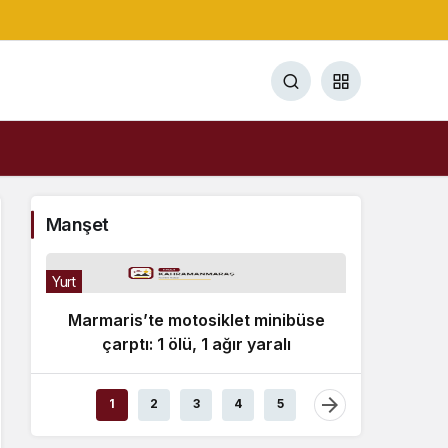
Manşet
Yurt
Marmaris’te motosiklet minibüse
çarptı: 1 ölü, 1 ağır yaralı
Bülten
1
2
3
4
5
Av