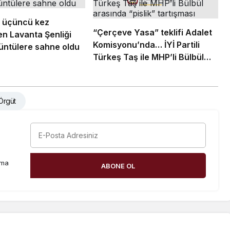
 üçüncü kez
“Çerçeve Yasa” teklifi Adalet
n Lavanta Şenliği
Komisyonu’nda… İYİ Partili
rüntülere sahne oldu
Türkeş Taş ile MHP’li Bülbül
arasında “pislik” tartışması
 Örgüt
rma
ABONE OL