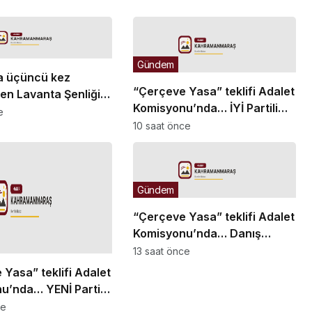
Gündem
a üçüncü kez
“Çerçeve Yasa” teklifi Adalet
en Lavanta Şenliği
Komisyonu’nda… İYİ Partili
rüntülere sahne oldu
e
Türkeş Taş ile MHP’li Bülbül
10 saat önce
arasında “pislik” tartışması
Gündem
“Çerçeve Yasa” teklifi Adalet
Komisyonu’nda… Danış
Beştaş: Kürtler artık siyasetin
13 saat önce
malzemesi olmak istemiyor
Yasa” teklifi Adalet
u’nda… YENİ Partili
 Bir insana ‘Silahını
ce