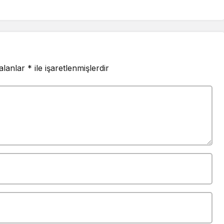
kene dön, siyasal ve
 hayata katıl’
z, o insan kapıdan
diğinde başına ne
i bilmelidir
 alanlar
*
ile işaretlenmişlerdir