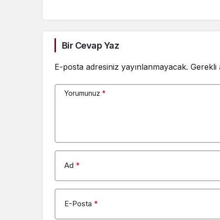
bırak, ül
toplumsal
diyorsanı
içeri gir
Bir Cevap Yaz
geleceğin
E-posta adresiniz yayınlanmayacak.
Gerekli
Yorumunuz
*
Ad
*
E-Posta
*