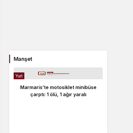
Manşet
Yurt
Marmaris’te motosiklet minibüse
çarptı: 1 ölü, 1 ağır yaralı
Bülten
kö