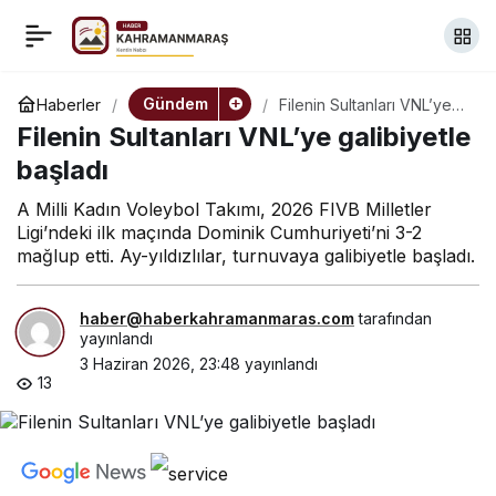
Mansur Yavaş’tan TİHEK
+
-
0
Paylaş
Başkanı Vasip Şahin’e
Gündem
Haberler
Filenin Sultanları VNL’ye
galibiyetle başladı
Filenin Sultanları VNL’ye galibiyetle
hayırlı olsun ziyareti
başladı
A Milli Kadın Voleybol Takımı, 2026 FIVB Milletler
Ligi’ndeki ilk maçında Dominik Cumhuriyeti’ni 3-2
mağlup etti. Ay-yıldızlılar, turnuvaya galibiyetle başladı.
haber@haberkahramanmaras.com
tarafından
yayınlandı
3 Haziran 2026, 23:48
yayınlandı
13