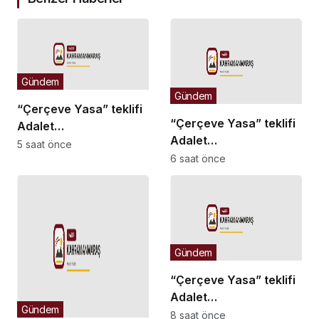
Gündem
Gündem
“Çerçeve Yasa” teklifi
“Çerçeve Yasa” teklifi
Adalet
Adalet
Komisyonu’nda… İYİ
5 saat önce
Komisyonu’nda… İYİ
6 saat önce
Partili Türkeş Taş ile
Partili Rıdvan Uz,
MHP’li Bülbül arasında
Komisyon Başkanı
“pislik” tartışması
Yüksel’in üzerine
yürüdü
Gündem
“Çerçeve Yasa” teklifi
Adalet
Gündem
Komisyonu’nda… Danış
8 saat önce