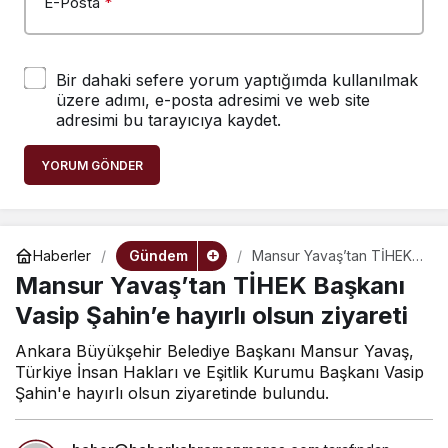
E-Posta
*
Bir dahaki sefere yorum yaptığımda kullanılmak
üzere adımı, e-posta adresimi ve web site
adresimi bu tarayıcıya kaydet.
YORUM GÖNDER
Gündem
Haberler
Mansur Yavaş’tan TİHEK
Başkanı Vasip Şahin’e
Mansur Yavaş’tan TİHEK Başkanı
hayırlı olsun ziyareti
Vasip Şahin’e hayırlı olsun ziyareti
Ankara Büyükşehir Belediye Başkanı Mansur Yavaş,
Türkiye İnsan Hakları ve Eşitlik Kurumu Başkanı Vasip
Şahin'e hayırlı olsun ziyaretinde bulundu.