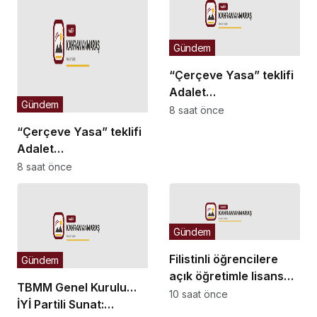
Yüksel’in üzerine
yürüdü
Gündem
“Çerçeve Yasa” teklifi
Adalet
Gündem
Komisyonu’nda… Danış
8 saat önce
Beştaş: Kürtler artık
“Çerçeve Yasa” teklifi
siyasetin malzemesi
Adalet
olmak istemiyor
Komisyonu’nda… YENİ
8 saat önce
Partili Tanrıkulu: Bir
insana ‘Silahını bırak,
ülkene dön, siyasal ve
Gündem
toplumsal hayata katıl’
diyorsanız, o insan
Filistinli öğrencilere
Gündem
kapıdan içeri girdiğinde
açık öğretimle lisans
başına ne geleceğini
TBMM Genel Kurulu…
eğitimi için çalışmalar
10 saat önce
bilmelidir
İYİ Partili Sunat:
hızlandırıldı