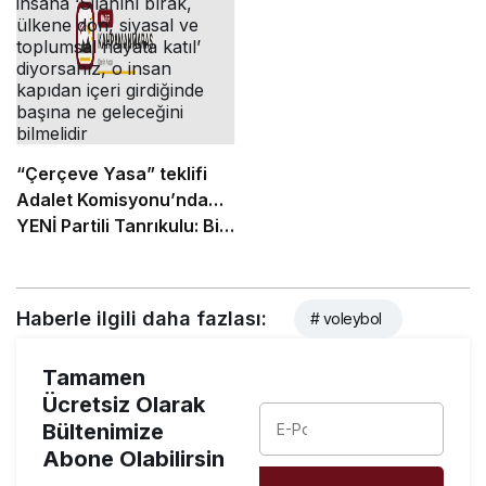
“Çerçeve Yasa” teklifi
Adalet Komisyonu’nda…
YENİ Partili Tanrıkulu: Bir
insana ‘Silahını bırak,
ülkene dön, siyasal ve
toplumsal hayata katıl’
Haberle ilgili daha fazlası:
# voleybol
diyorsanız, o insan
kapıdan içeri girdiğinde
Tamamen
başına ne geleceğini
Ücretsiz Olarak
bilmelidir
Bültenimize
Abone Olabilirsin