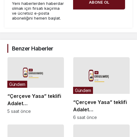
ABONE OL
Yeni haberlerden haberdar
olmak için fırsatı kaçırma
ve ücretsiz e-posta
aboneliğini hemen başlat.
Benzer Haberler
Gündem
Gündem
“Çerçeve Yasa” teklifi
“Çerçeve Yasa” teklifi
Adalet
Adalet
Komisyonu’nda… İYİ
5 saat önce
Komisyonu’nda… İYİ
6 saat önce
Partili Türkeş Taş ile
Partili Rıdvan Uz,
MHP’li Bülbül arasında
Komisyon Başkanı
“pislik” tartışması