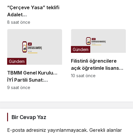
Beştaş: Kürtler artık
“Çerçeve Yasa” teklifi
siyasetin malzemesi
Adalet
olmak istemiyor
Komisyonu’nda… YENİ
8 saat önce
Partili Tanrıkulu: Bir
insana ‘Silahını bırak,
ülkene dön, siyasal ve
Gündem
toplumsal hayata katıl’
diyorsanız, o insan
Filistinli öğrencilere
Gündem
kapıdan içeri girdiğinde
açık öğretimle lisans
başına ne geleceğini
TBMM Genel Kurulu…
eğitimi için çalışmalar
10 saat önce
bilmelidir
İYİ Partili Sunat:
hızlandırıldı
“Çocukların suça
9 saat önce
sürüklenmesinde 25
yıllık politikalar
sorgulanmalı”
Bir Cevap Yaz
E-posta adresiniz yayınlanmayacak.
Gerekli alanlar