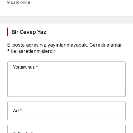
“Çocukların suça
9 saat önce
sürüklenmesinde 25
yıllık politikalar
sorgulanmalı”
Bir Cevap Yaz
E-posta adresiniz yayınlanmayacak.
Gerekli alanlar
*
ile işaretlenmişlerdir
Yorumunuz
*
Ad
*