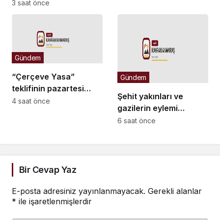
Ayyüce Türkeş Taş’a
3 saat önce
tutuklanmasına tepki:
yönelik tavrına tepki:
“Yanlış şehri seçtiniz”
Dehşet verici
buluyorum
Gündem
“Çerçeve Yasa”
Gündem
teklifinin pazartesi
Şehit yakınları ve
günü TBMM Genel
4 saat önce
gazilerin eylemi
Kurulu’nda
sürüyor… Bir gazi:
6 saat önce
görüşülmesi bekleniyor
“Ağzımda diş kalmadı,
dişimi yaptıramıyorum.
Versinler hakkımızı,
dişimizi yaptıralım”
Bir Cevap Yaz
E-posta adresiniz yayınlanmayacak.
Gerekli alanlar
*
ile işaretlenmişlerdir