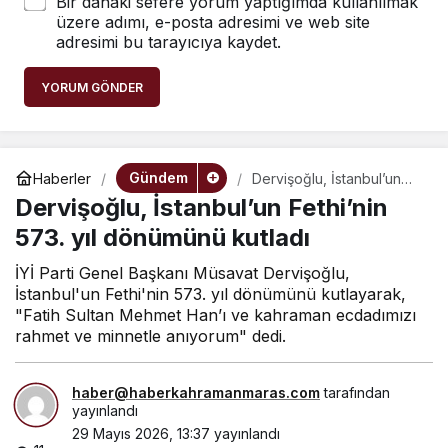
Bir dahaki sefere yorum yaptığımda kullanılmak
üzere adımı, e-posta adresimi ve web site
adresimi bu tarayıcıya kaydet.
YORUM GÖNDER
Gündem
Haberler
Dervişoğlu, İstanbul’un
Fethi’nin 573. yıl
Dervişoğlu, İstanbul’un Fethi’nin
dönümünü kutladı
573. yıl dönümünü kutladı
İYİ Parti Genel Başkanı Müsavat Dervişoğlu,
İstanbul'un Fethi'nin 573. yıl dönümünü kutlayarak,
"Fatih Sultan Mehmet Han’ı ve kahraman ecdadımızı
rahmet ve minnetle anıyorum" dedi.
haber@haberkahramanmaras.com
tarafından
yayınlandı
29 Mayıs 2026, 13:37
yayınlandı