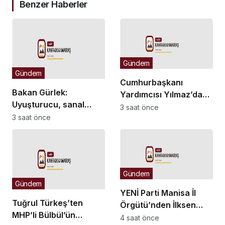
Benzer Haberler
Gündem
Gündem
Cumhurbaşkanı
Bakan Gürlek:
Yardımcısı Yılmaz’dan
Uyuşturucu, sanal
Demirtaş açıklaması:
3 saat önce
bahis ve sokak
3 saat önce
Düzenleme kişiye özel
çeteleriyle
olmaz, kararı yargı
mücadelede yeni bir
verir
boyuta geçeceğiz
Gündem
Gündem
YENİ Parti Manisa İl
Tuğrul Türkeş’ten
Örgütü’nden İlksen
MHP’li Bülbül’ün
Özalper’in
4 saat önce