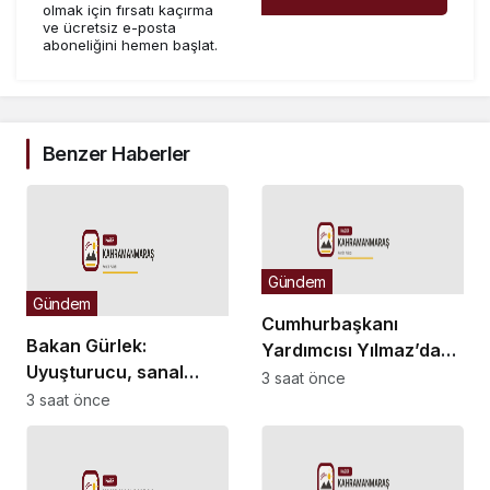
olmak için fırsatı kaçırma
ve ücretsiz e-posta
aboneliğini hemen başlat.
Benzer Haberler
Gündem
Gündem
Cumhurbaşkanı
Bakan Gürlek:
Yardımcısı Yılmaz’dan
Uyuşturucu, sanal
Demirtaş açıklaması:
3 saat önce
bahis ve sokak
3 saat önce
Düzenleme kişiye özel
çeteleriyle
olmaz, kararı yargı
mücadelede yeni bir
verir
boyuta geçeceğiz