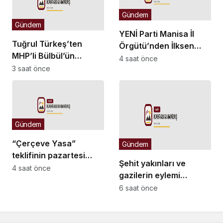
Gündem
Gündem
YENİ Parti Manisa İl
Tuğrul Türkeş’ten
Örgütü’nden İlksen
MHP’li Bülbül’ün
Özalper’in
4 saat önce
Ayyüce Türkeş Taş’a
3 saat önce
tutuklanmasına tepki:
yönelik tavrına tepki:
“Yanlış şehri seçtiniz”
Dehşet verici
buluyorum
Gündem
“Çerçeve Yasa”
Gündem
teklifinin pazartesi
Şehit yakınları ve
günü TBMM Genel
4 saat önce
gazilerin eylemi
Kurulu’nda
sürüyor… Bir gazi:
6 saat önce
görüşülmesi bekleniyor
“Ağzımda diş kalmadı,
dişimi yaptıramıyorum.