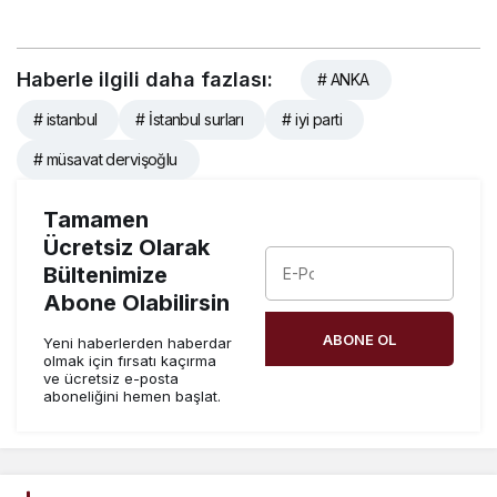
Haberle ilgili daha fazlası:
# ANKA
# istanbul
# İstanbul surları
# iyi parti
# müsavat dervişoğlu
Tamamen
Ücretsiz Olarak
Bültenimize
Abone Olabilirsin
ABONE OL
Yeni haberlerden haberdar
olmak için fırsatı kaçırma
ve ücretsiz e-posta
aboneliğini hemen başlat.