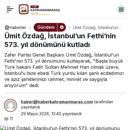
Dervişoğlu, İstanbul’un
+
-
0
Paylaş
Fethi’nin 573. yıl
Gündem
Haberler
Ümit Özdağ, İstanbul’un
Fethi’nin 573. yıl
Ümit Özdağ, İstanbul’un Fethi’nin
dönümünü kutladı
dönümünü kutladı
573. yıl dönümünü kutladı
Zafer Partisi Genel Başkanı Ümit Özdağ, İstanbul'un
Fethi'nin 573. yıl dönümünü kutlayarak, "Başta büyük
Türk hakanı Fatih Sultan Mehmet Han olmak üzere,
İstanbul’u bize ebedi Türk yurdu kılan şanlı ecdadımızı
ve aziz şehitlerimizi rahmet, minnet ve saygıyla
anıyorum" dedi.
haber@haberkahramanmaras.com
tarafından
yayınlandı
29 Mayıs 2026, 13:40
yayınlandı
11