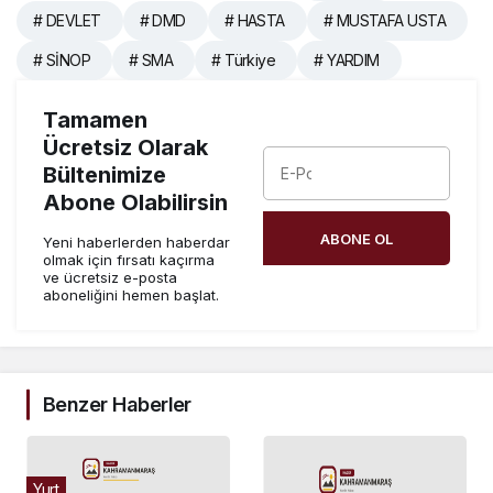
# DEVLET
# DMD
# HASTA
# MUSTAFA USTA
# SİNOP
# SMA
# Türkiye
# YARDIM
Tamamen
Ücretsiz Olarak
Bültenimize
Abone Olabilirsin
ABONE OL
Yeni haberlerden haberdar
olmak için fırsatı kaçırma
ve ücretsiz e-posta
aboneliğini hemen başlat.
Benzer Haberler
Yurt