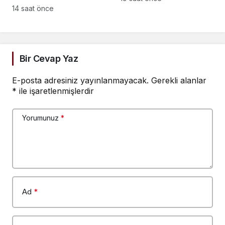
sürüyor… Hava ve kara
14 saat önce
araç sayısı artırıldı
Bir Cevap Yaz
E-posta adresiniz yayınlanmayacak.
Gerekli alanlar
*
ile işaretlenmişlerdir
Yorumunuz
*
Ad
*