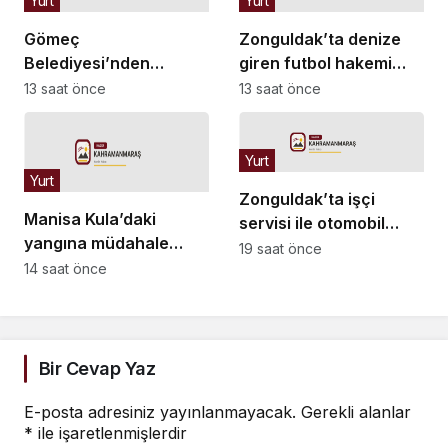
Yurt
Yurt
Gömeç
Zonguldak’ta denize
Belediyesi’nden
giren futbol hakemi
yangından etkilenen
Hakan Ergin boğularak
13 saat önce
13 saat önce
üreticilere destek
hayatını kaybetti
Yurt
Yurt
Zonguldak’ta işçi
Manisa Kula’daki
servisi ile otomobil
yangına müdahale
çarpıştı: 1’i ağır 4 yaralı
19 saat önce
sürüyor… Hava ve kara
14 saat önce
araç sayısı artırıldı
Bir Cevap Yaz
E-posta adresiniz yayınlanmayacak.
Gerekli alanlar
*
ile işaretlenmişlerdir