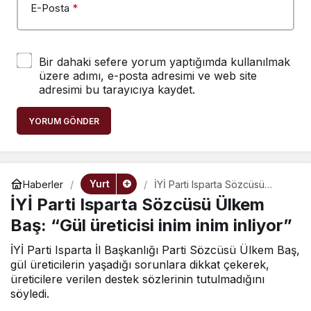
E-Posta
*
Bir dahaki sefere yorum yaptığımda kullanılmak
üzere adımı, e-posta adresimi ve web site
adresimi bu tarayıcıya kaydet.
YORUM GÖNDER
Yurt
Haberler
İYİ Parti Isparta Sözcüsü
Ülkem Baş: “Gül üreticisi inim
İYİ Parti Isparta Sözcüsü Ülkem
inim inliyor”
Baş: “Gül üreticisi inim inim inliyor”
İYİ Parti Isparta İl Başkanlığı Parti Sözcüsü Ülkem Baş,
gül üreticilerin yaşadığı sorunlara dikkat çekerek,
üreticilere verilen destek sözlerinin tutulmadığını
söyledi.