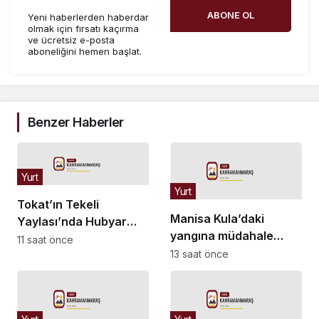
ABONE OL
Yeni haberlerden haberdar
olmak için fırsatı kaçırma
ve ücretsiz e-posta
aboneliğini hemen başlat.
Benzer Haberler
Yurt
Yurt
Tokat’ın Tekeli
Manisa Kula’daki
Yaylası’nda Hubyar
yangına müdahale
Sultan Anma Etkinliği
11 saat önce
sürüyor… Kullanılan
13 saat önce
araç sayısı artırıldı