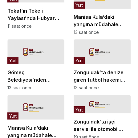
Yurt
Tokat’ın Tekeli
Manisa Kula’daki
Yaylası’nda Hubyar
yangına müdahale
Sultan Anma Etkinliği
11 saat önce
sürüyor… Kullanılan
13 saat önce
araç sayısı artırıldı
Yurt
Yurt
Gömeç
Zonguldak’ta denize
Belediyesi’nden
giren futbol hakemi
yangından etkilenen
Hakan Ergin boğularak
13 saat önce
13 saat önce
üreticilere destek
hayatını kaybetti
Yurt
Yurt
Zonguldak’ta işçi
Manisa Kula’daki
servisi ile otomobil
yangına müdahale
çarpıştı: 1’i ağır 4 yaralı
19 saat önce