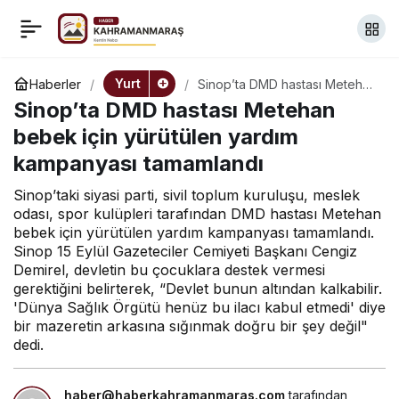
Van’da otomobilin
+
-
0
Paylaş
çarptığı çoban hayatını
Yurt
Haberler
Sinop’ta DMD hastası Metehan
bebek için yürütülen yardım
Sinop’ta DMD hastası Metehan
kampanyası tamamlandı
kaybetti
bebek için yürütülen yardım
kampanyası tamamlandı
Sinop’taki siyasi parti, sivil toplum kuruluşu, meslek
odası, spor kulüpleri tarafından DMD hastası Metehan
bebek için yürütülen yardım kampanyası tamamlandı.
Sinop 15 Eylül Gazeteciler Cemiyeti Başkanı Cengiz
Demirel, devletin bu çocuklara destek vermesi
gerektiğini belirterek, “Devlet bunun altından kalkabilir.
'Dünya Sağlık Örgütü henüz bu ilacı kabul etmedi' diye
bir mazeretin arkasına sığınmak doğru bir şey değil"
dedi.
haber@haberkahramanmaras.com
tarafından