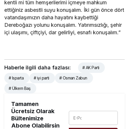
kentli mi tüm hemşerilerimi içmeye mahkum
ettiğiniz asbestli suyu konuşalım. İki gün önce dört
vatandaşımızın daha hayatını kaybettiği
Dereboğazı yolunu konuşalım. Yatırımsızlığı, şehir
içi ulaşımı, çiftçiyi, dar gelirliyi, esnafı konuşalım.”
Haberle ilgili daha fazlası:
# AK Parti
# Isparta
# iyi parti
# Osman Zabun
# Ülkem Baş
Tamamen
Ücretsiz Olarak
Bültenimize
Abone Olabilirsin