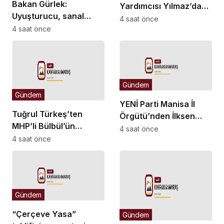
Bakan Gürlek:
Yardımcısı Yılmaz’dan
Uyuşturucu, sanal
Demirtaş açıklaması:
4 saat önce
bahis ve sokak
4 saat önce
Düzenleme kişiye özel
çeteleriyle
olmaz, kararı yargı
mücadelede yeni bir
verir
boyuta geçeceğiz
Gündem
Gündem
YENİ Parti Manisa İl
Tuğrul Türkeş’ten
Örgütü’nden İlksen
MHP’li Bülbül’ün
Özalper’in
4 saat önce
Ayyüce Türkeş Taş’a
4 saat önce
tutuklanmasına tepki:
yönelik tavrına tepki:
“Yanlış şehri seçtiniz”
Dehşet verici
buluyorum
Gündem
“Çerçeve Yasa”
Gündem