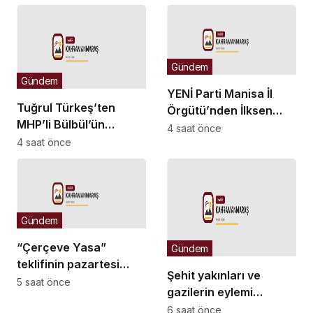
çeteleriyle
olmaz, kararı yargı
mücadelede yeni bir
verir
boyuta geçeceğiz
Gündem
Gündem
YENİ Parti Manisa İl
Tuğrul Türkeş’ten
Örgütü’nden İlksen
MHP’li Bülbül’ün
Özalper’in
4 saat önce
Ayyüce Türkeş Taş’a
4 saat önce
tutuklanmasına tepki:
yönelik tavrına tepki:
“Yanlış şehri seçtiniz”
Dehşet verici
buluyorum
Gündem
“Çerçeve Yasa”
Gündem
teklifinin pazartesi
Şehit yakınları ve
günü TBMM Genel
5 saat önce
gazilerin eylemi
Kurulu’nda
sürüyor… Bir gazi:
6 saat önce