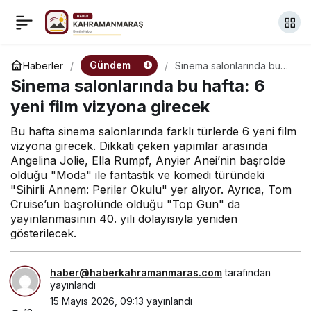
HSK’dan 4 yeni ağır
+
-
0
Paylaş
ceza mahkemesi için
Gündem
Haberler
Sinema salonlarında bu
hafta: 6 yeni film vizyona
Sinema salonlarında bu hafta: 6
girecek
yargı çevresi kararı
yeni film vizyona girecek
Bu hafta sinema salonlarında farklı türlerde 6 yeni film
vizyona girecek. Dikkati çeken yapımlar arasında
Angelina Jolie, Ella Rumpf, Anyier Anei’nin başrolde
olduğu "Moda" ile fantastik ve komedi türündeki
"Sihirli Annem: Periler Okulu" yer alıyor. Ayrıca, Tom
Cruise’un başrolünde olduğu "Top Gun" da
yayınlanmasının 40. yılı dolayısıyla yeniden
gösterilecek.
haber@haberkahramanmaras.com
tarafından
yayınlandı
15 Mayıs 2026, 09:13
yayınlandı