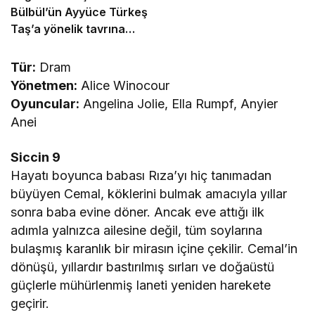
Bülbül’ün Ayyüce Türkeş
Taş’a yönelik tavrına
tepki: Dehşet verici
buluyorum
Tür:
Dram
Yönetmen:
Alice Winocour
Oyuncular:
Angelina Jolie, Ella Rumpf, Anyier
Anei
Siccin 9
Hayatı boyunca babası Rıza’yı hiç tanımadan
büyüyen Cemal, köklerini bulmak amacıyla yıllar
sonra baba evine döner. Ancak eve attığı ilk
adımla yalnızca ailesine değil, tüm soylarına
bulaşmış karanlık bir mirasın içine çekilir. Cemal’in
dönüşü, yıllardır bastırılmış sırları ve doğaüstü
güçlerle mühürlenmiş laneti yeniden harekete
geçirir.