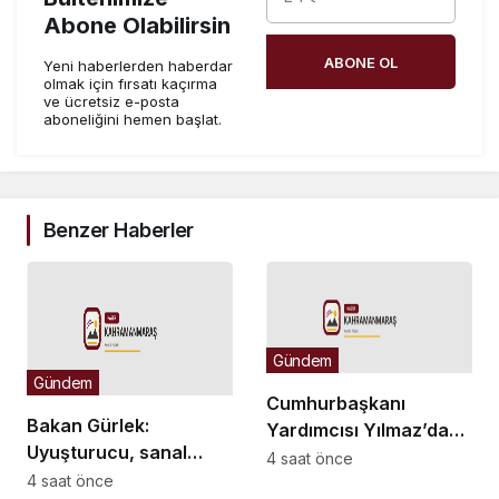
Abone Olabilirsin
ABONE OL
Yeni haberlerden haberdar
olmak için fırsatı kaçırma
ve ücretsiz e-posta
aboneliğini hemen başlat.
Benzer Haberler
Gündem
Gündem
Cumhurbaşkanı
Bakan Gürlek:
Yardımcısı Yılmaz’dan
Uyuşturucu, sanal
Demirtaş açıklaması:
4 saat önce
bahis ve sokak
4 saat önce
Düzenleme kişiye özel