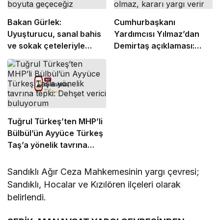
Bakan Gürlek:
Cumhurbaşkanı
Uyuşturucu, sanal bahis
Yardımcısı Yılmaz’dan
ve sokak çeteleriyle
Demirtaş açıklaması:
mücadelede yeni bir
Düzenleme kişiye özel
boyuta geçeceğiz
olmaz, kararı yargı verir
Tuğrul Türkeş’ten MHP’li
Bülbül’ün Ayyüce Türkeş
Taş’a yönelik tavrına
tepki: Dehşet verici
buluyorum
Sandıklı Ağır Ceza Mahkemesinin yargı çevresi;
Sandıklı, Hocalar ve Kızılören ilçeleri olarak
belirlendi.