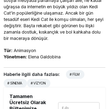
sosyal medyada parlamaya çalışan aile, ne kadar
uğraşsa da internetin en büyük yıldızı olan Kedi
Cat’in popülerliğine ulaşamaz. Ancak bir gün
tesadüf eseri Kedi Cat ile komşu olmaları, her şeyi
değiştirir. Başta rekabet gibi görünen bu ilişki
zamanla dostluk, kıskançlık ve bol kahkaha dolu
bir maceraya dönüşür.
Tür:
Animasyon
Yönetmen:
Elena Galdobina
Haberle ilgili daha fazlası:
# FİLM
# SİNEMA
# VİZYON
Tamamen
Ücretsiz Olarak
Bültenimize