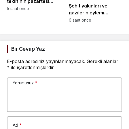
teklifinin pazartesi
Şehit yakınları ve
günü TBMM Genel
5 saat önce
gazilerin eylemi
Kurulu’nda
sürüyor… Bir gazi:
6 saat önce
görüşülmesi bekleniyor
“Ağzımda diş kalmadı,
dişimi yaptıramıyorum.
Versinler hakkımızı,
dişimizi yaptıralım”
Bir Cevap Yaz
E-posta adresiniz yayınlanmayacak.
Gerekli alanlar
*
ile işaretlenmişlerdir
Yorumunuz
*
Ad
*