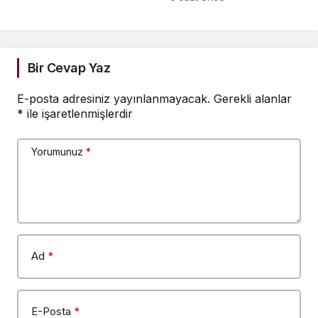
görüşülmesi bekleniyor
“Ağzımda diş kalmadı,
dişimi yaptıramıyorum.
Versinler hakkımızı,
dişimizi yaptıralım”
Bir Cevap Yaz
E-posta adresiniz yayınlanmayacak.
Gerekli alanlar
*
ile işaretlenmişlerdir
Yorumunuz
*
Ad
*
E-Posta
*