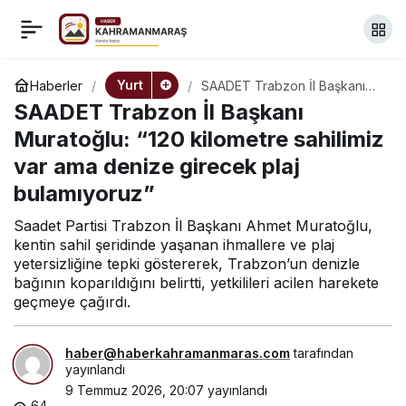
Bodrum’da makilik
+
-
0
Paylaş
alanda yangın
Yurt
Haberler
SAADET Trabzon İl Başkanı
Muratoğlu: “120 kilometre
SAADET Trabzon İl Başkanı
sahilimiz var ama denize
girecek plaj bulamıyoruz”
Muratoğlu: “120 kilometre sahilimiz
var ama denize girecek plaj
bulamıyoruz”
Saadet Partisi Trabzon İl Başkanı Ahmet Muratoğlu,
kentin sahil şeridinde yaşanan ihmallere ve plaj
yetersizliğine tepki göstererek, Trabzon’un denizle
bağının koparıldığını belirtti, yetkilileri acilen harekete
geçmeye çağırdı.
haber@haberkahramanmaras.com
tarafından
yayınlandı
9 Temmuz 2026, 20:07
yayınlandı
64