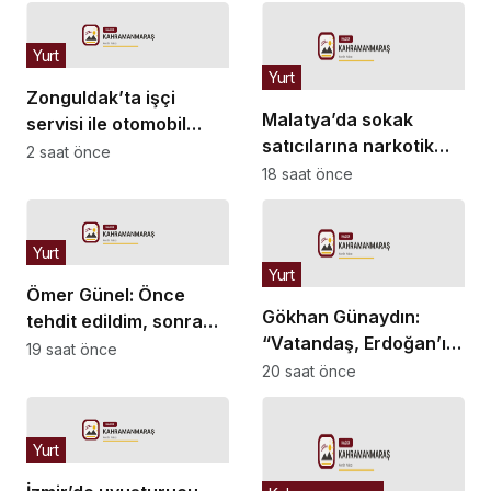
Yurt
Yurt
Zonguldak’ta işçi
Malatya’da sokak
servisi ile otomobil
satıcılarına narkotik
çarpıştı: 1’i ağır 4 yaralı
2 saat önce
operasyonu: 11 şüpheli
18 saat önce
tutuklandı
Yurt
Yurt
Ömer Günel: Önce
Gökhan Günaydın:
tehdit edildim, sonra
“Vatandaş, Erdoğan’ı
iftira ifadeleri geldi
19 saat önce
gönderecek bir birliğin
20 saat önce
peşinde”
Yurt