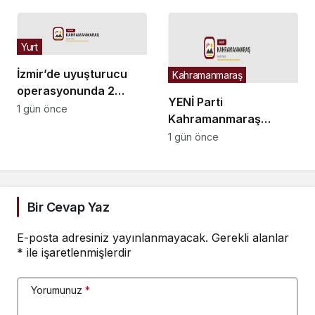
peşinde”
Yurt
İzmir’de uyuşturucu
Kahramanmaraş
operasyonunda 2
YENİ Parti
şüpheli tutuklandı
1 gün önce
Kahramanmaraş
Kurucu İl Başkanı Ateş:
1 gün önce
PTT çalışanları için
vicdan istiyorum
Bir Cevap Yaz
E-posta adresiniz yayınlanmayacak.
Gerekli alanlar
*
ile işaretlenmişlerdir
Yorumunuz
*