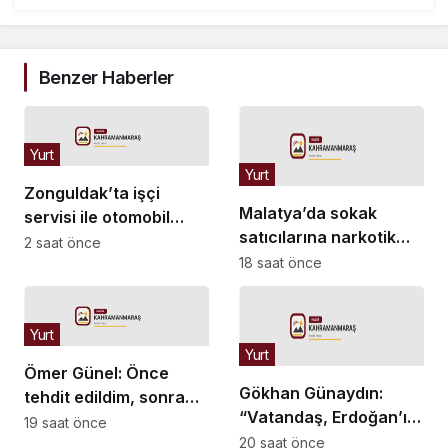
Benzer Haberler
Yurt
Yurt
Zonguldak’ta işçi
Malatya’da sokak
servisi ile otomobil
satıcılarına narkotik
çarpıştı: 1’i ağır 4 yaralı
2 saat önce
operasyonu: 11 şüpheli
18 saat önce
tutuklandı
Yurt
Yurt
Ömer Günel: Önce
Gökhan Günaydın:
tehdit edildim, sonra
“Vatandaş, Erdoğan’ı
iftira ifadeleri geldi
19 saat önce
gönderecek bir birliğin
20 saat önce