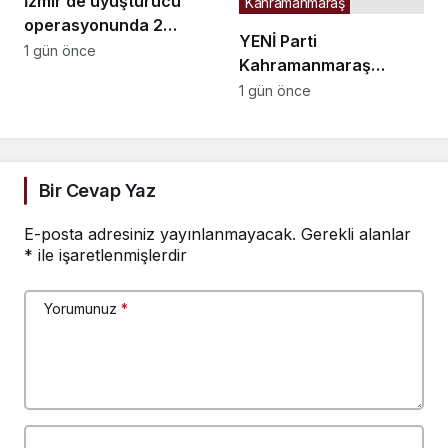
İzmir’de uyuşturucu
Kahramanmaraş
operasyonunda 2
YENİ Parti
şüpheli tutuklandı
1 gün önce
Kahramanmaraş
Kurucu İl Başkanı Ateş:
1 gün önce
PTT çalışanları için
vicdan istiyorum
Bir Cevap Yaz
E-posta adresiniz yayınlanmayacak.
Gerekli alanlar
*
ile işaretlenmişlerdir
Yorumunuz
*