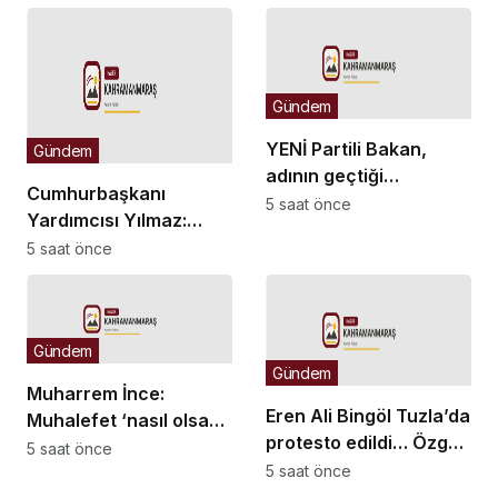
giderilmeli
ilişkin mesaj
Gündem
YENİ Partili Bakan,
Gündem
adının geçtiği
Cumhurbaşkanı
WhatsApp yazışmaları
5 saat önce
Yardımcısı Yılmaz:
hakkında suç
Güçlü iç cephemiz ile
5 saat önce
duyurusunda bulundu
bölgemizdeki
emperyalist tuzakları
boşa çıkarmaya devam
Gündem
edeceğiz
Gündem
Muharrem İnce:
Eren Ali Bingöl Tuzla’da
Muhalefet ‘nasıl olsa
protesto edildi… Özgür
kazanıyoruz’
5 saat önce
Çelik’ten 40 milyar
5 saat önce
rehavetine kapılmamalı
liralık rant iddiası