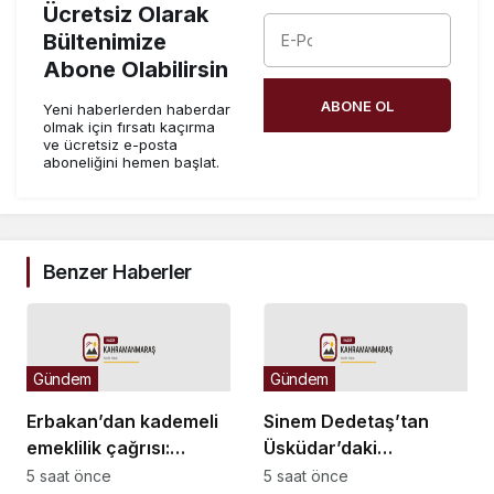
Ücretsiz Olarak
Bültenimize
Abone Olabilirsin
ABONE OL
Yeni haberlerden haberdar
olmak için fırsatı kaçırma
ve ücretsiz e-posta
aboneliğini hemen başlat.
Benzer Haberler
Gündem
Gündem
Erbakan’dan kademeli
Sinem Dedetaş’tan
emeklilik çağrısı:
Üsküdar’daki
Mağduriyet artık
başkanvekili seçimine
5 saat önce
5 saat önce