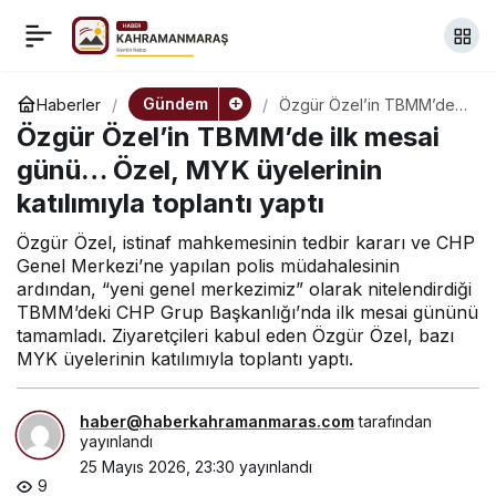
Özgür Özel’in TBMM’de
+
-
0
Paylaş
ilk mesai günü… Özel,
Gündem
Haberler
Özgür Özel’in TBMM’de
ilk mesai günü… Özel,
Özgür Özel’in TBMM’de ilk mesai
MYK üyelerinin katılımıyla
MYK üyelerinin
toplantı yaptı
günü… Özel, MYK üyelerinin
katılımıyla toplantı yaptı
katılımıyla toplantı yaptı
Özgür Özel, istinaf mahkemesinin tedbir kararı ve CHP
Genel Merkezi’ne yapılan polis müdahalesinin
ardından, “yeni genel merkezimiz” olarak nitelendirdiği
TBMM’deki CHP Grup Başkanlığı’nda ilk mesai gününü
tamamladı. Ziyaretçileri kabul eden Özgür Özel, bazı
MYK üyelerinin katılımıyla toplantı yaptı.
haber@haberkahramanmaras.com
tarafından
yayınlandı
25 Mayıs 2026, 23:30
yayınlandı
9