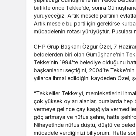
birlikte önce Tekke’de, sonra Gümüşhane’
yürüyeceğiz. Artık mesele partinin evlatl
Artık mesele bu parti için gerekirse kur
mücadelenin rotası yürüyüştür. Pusulası m
CHP Grup Başkanı Özgür Özel, 7 Haziran
beldelerden biri olan Gümüşhane’nin Tek
Tekke’nin 1994’te belediye olduğunu hatır
başkanlarını seçtiğini, 2004’te Tekke’ni
yıllarca ihmal edildiğini kaydeden Özel, 
“Tekkeliler Tekke’yi, memleketlerini ih
çok yüksek oyları alanlar, buralarda hep 
vermeye gelince çay kaşığıyla vermediler
göç artmaya ve nüfus şehre, hatta şehir
Nihayetinde nüfus düştü, düştü ve beled
mücadele verdiğinizi biliyorum. Hatta son