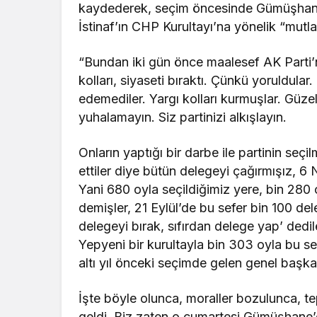
kaydederek, seçim öncesinde Gümüşhane’d
İstinaf’ın CHP Kurultayı’na yönelik “mutla
“Bundan iki gün önce maalesef AK Parti’nin
kolları, siyaseti bıraktı. Çünkü yoruldular
edemediler. Yargı kolları kurmuşlar. Güze
yuhalamayın. Siz partinizi alkışlayın.
Onların yaptığı bir darbe ile partinin seç
ettiler diye bütün delegeyi çağırmışız, 6 
Yani 680 oyla seçildiğimiz yere, bin 280 
demişler, 21 Eylül’de bu sefer bin 100 de
delegeyi bırak, sıfırdan delege yap’ dedil
Yepyeni bir kurultayla bin 303 oyla bu se
altı yıl önceki seçimde gelen genel başkan
İşte böyle olunca, moraller bozulunca, t
geldi. Biz zaten o cumartesi Gümüşhane’