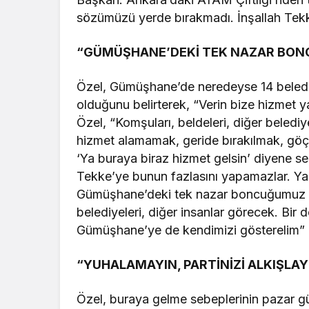
sözümüzü yerde bırakmadı. İnşallah Tekk
“GÜMÜŞHANE’DEKİ TEK NAZAR BO
Özel, Gümüşhane’de neredeyse 14 beled
olduğunu belirterek, “Verin bize hizmet y
Özel, “Komşuları, beldeleri, diğer beled
hizmet alamamak, geride bırakılmak, g
‘Ya buraya biraz hizmet gelsin’ diyene s
Tekke’ye bunun fazlasını yapamazlar. Ya
Gümüşhane’deki tek nazar boncuğumuz o
belediyeleri, diğer insanlar görecek. Bir
Gümüşhane’ye de kendimizi gösterelim” if
“YUHALAMAYIN, PARTİNİZİ ALKIŞLAY
Özel, buraya gelme sebeplerinin pazar g