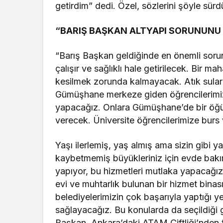
getirdim” dedi. Özel, sözlerini şöyle sürd
“BARIŞ BAŞKAN ALTYAPI SORUNUNU
“Barış Başkan geldiğinde en önemli soru
çalışır ve sağlıklı hale getirilecek. Bir m
kesilmek zorunda kalmayacak. Atık sular
Gümüşhane merkeze giden öğrencilerimiz v
yapacağız. Onlara Gümüşhane’de bir öğü
verecek. Üniversite öğrencilerimize burs
Yaşı ilerlemiş, yaş almış ama sizin gibi ya
kaybetmemiş büyükleriniz için evde bakım
yapıyor, bu hizmetleri mutlaka yapacağız
evi ve muhtarlık bulunan bir hizmet binas
belediyelerimizin çok başarıyla yaptığı 
sağlayacağız. Bu konularda da seçildiği 
Başkan. Ankara’daki ATAM Çiftliği’nden