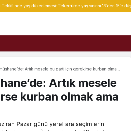
klifi’nde yaş düzenlemesi: Tekerrürde yaş sınırını 18’den 15’e düşü
üşhane’de: Artık mesele bu parti için gerekirse kurban olmak
mak
hane’de: Artık mesele
kirse kurban olmak ama
iran Pazar günü yerel ara seçimlerin