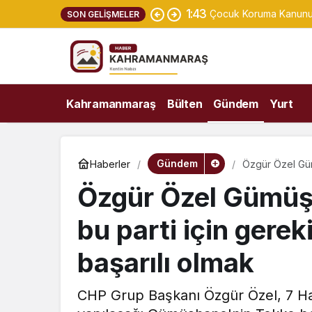
1:43
Çocuk Koruma Kanunu Te
SON GELIŞMELER
Kahramanmaraş
Bülten
Gündem
Yurt
Gündem
Haberler
Özgür Özel Güm
ama başarılı ol
Özgür Özel Gümüş
bu parti için gere
başarılı olmak
CHP Grup Başkanı Özgür Özel, 7 Haz