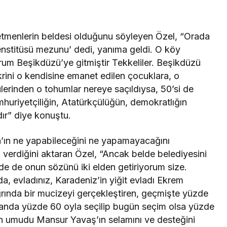
retmenlerin beldesi olduğunu söyleyen Özel, “Orada
nstitüsü mezunu’ dedi, yanıma geldi. O köy
orum Beşikdüzü’ye gitmiştir Tekkeliler. Beşikdüzü
krini o kendisine emanet edilen çocuklara, o
ülerinden o tohumlar nereye saçıldıysa, 50’si de
uriyetçiliğin, Atatürkçülüğün, demokratlığın
dır” diye konuştu.
’ın ne yapabileceğini ne yapamayacağını
 verdiğini aktaran Özel, “Ancak belde belediyesini
nde de onun sözünü iki elden getiriyorum size.
da, evladınız, Karadeniz’in yiğit evladı Ekrem
rında bir mucizeyi gerçekleştiren, geçmişte yüzde
u anda yüzde 60 oyla seçilip bugün seçim olsa yüzde
in umudu Mansur Yavaş’ın selamını ve desteğini