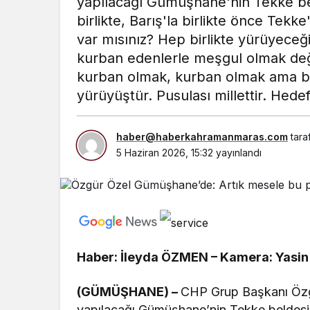
yapılacağı Gümüşhane'nin Tekke b
birlikte, Barış'la birlikte önce Te
var mısınız? Hep birlikte yürüyeceğiz
kurban edenlerle meşgul olmak değil
kurban olmak, kurban olmak ama ba
yürüyüştür. Pusulası millettir. Hede
haber@haberkahramanmaras.com
tara
5 Haziran 2026, 15:32
yayınlandı
Haber: İleyda ÖZMEN – Kamera: Yas
(GÜMÜŞHANE) –
CHP Grup Başkanı Özgü
yapılacağı Gümüşhane’nin Tekke beldesin