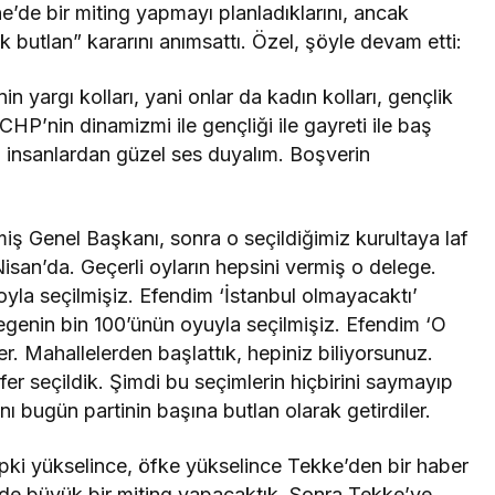
e bir miting yapmayı planladıklarını, ancak
k butlan” kararını anımsattı. Özel, şöyle devam etti:
 yargı kolları, yani onlar da kadın kolları, gençlik
. CHP’nin dinamizmi ile gençliği ile gayreti ile baş
l insanlardan güzel ses duyalım. Boşverin
ilmiş Genel Başkanı, sonra o seçildiğimiz kurultaya laf
Nisan’da. Geçerli oyların hepsini vermiş o delege.
oyla seçilmişiz. Efendim ‘İstanbul olmayacaktı’
legenin bin 100’ünün oyuyla seçilmişiz. Efendim ‘O
er. Mahallelerden başlattık, hepiniz biliyorsunuz.
fer seçildik. Şimdi bu seçimlerin hiçbirini saymayıp
ı bugün partinin başına butlan olarak getirdiler.
epki yükselince, öfke yükselince Tekke’den bir haber
de büyük bir miting yapacaktık. Sonra Tekke’ye