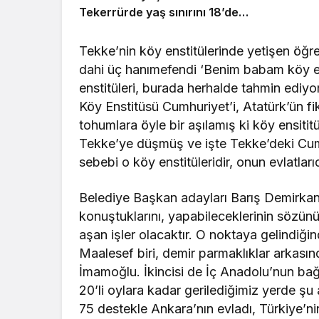
Tekerrürde yaş sınırını 18’den
15’e düşüren madde tekliften
çıkarıldı
Tekke’nin köy enstitülerinde yetişen öğ
dahi üç hanımefendi ‘Benim babam köy e
enstitüleri, burada herhalde tahmin ediy
Köy Enstitüsü Cumhuriyet’i, Atatürk’ün fi
tohumlara öyle bir aşılamış ki köy ensitit
Tekke’ye düşmüş ve işte Tekke’deki Cumh
sebebi o köy enstitüleridir, onun evlatları
Belediye Başkan adayları Barış Demirkan
konuştuklarını, yapabileceklerinin sözünü
aşan işler olacaktır. O noktaya gelindiği
Maalesef biri, demir parmaklıklar arkasın
İmamoğlu. İkincisi de İç Anadolu’nun bağ
20’li oylara kadar gerilediğimiz yerde ş
75 destekle Ankara’nın evladı, Türkiye’n