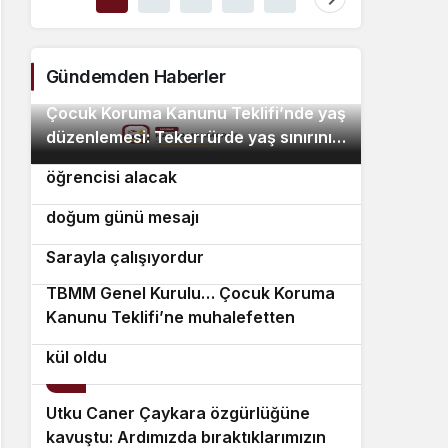
Gündemden Haberler
Çocuk Koruma Kanunu Teklifi’nde yaş
2
düzenlemesi: Tekerrürde yaş sınırını
Polis Akademisi 3 bin 250 PMYO
3
18’den 15’e düşüren madde tekliften
öğrencisi alacak
çıkarıldı
Tayfun Kahraman’dan kızı Vera’ya
4
doğum günü mesajı
Bülent Kuşoğlu: CHP’yi bölenler
5
Sarayla çalışıyordur
TBMM Genel Kurulu… Çocuk Koruma
6
Kanunu Teklifi’ne muhalefetten
Aydın Karacasu 50 dekar zirai alan
“cezalandırma odaklı” eleştiri
kül oldu
7
Utku Caner Çaykara özgürlüğüne
8
kavuştu: Ardımızda bıraktıklarımızın