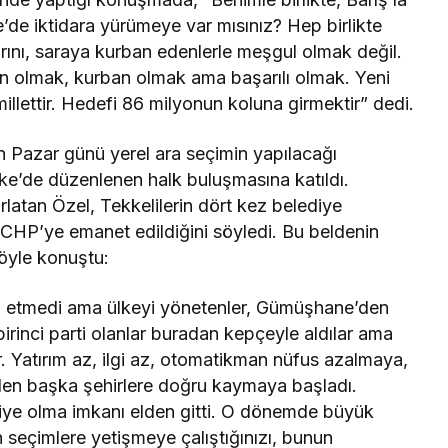
de iktidara yürümeye var mısınız? Hep birlikte
arını, saraya kurban edenlerle meşgul olmak değil.
ban olmak, kurban olmak ama başarılı olmak. Yeni
illettir. Hedefi 86 milyonun koluna girmektir” dedi.
 Pazar günü yerel ara seçimin yapılacağı
ke’de düzenlenen halk buluşmasına katıldı.
latan Özel, Tekkelilerin dört kez belediye
n CHP’ye emanet edildiğini söyledi. Bu beldenin
şöyle konuştu:
mal etmedi ama ülkeyi yönetenler, Gümüşhane’den
birinci parti olanlar buradan kepçeyle aldılar ama
. Yatırım az, ilgi az, otomatikman nüfus azalmaya,
den başka şehirlere doğru kaymaya başladı.
iye olma imkanı elden gitti. O dönemde büyük
 seçimlere yetişmeye çalıştığınızı, bunun