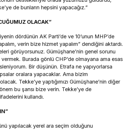
e’ye de bunların hepsini yapacağız.”
NCUĞUMUZ OLACAK”
iyenin dördünün AK Parti’de ve 10’unun MHP’de
apalım, verin bize hizmet yapalım” dendiğini aktardı.
iyeleri görüyorsunuz. Gümüşhane’nin genel sorunu
öç vermek. Burada gönlü CHP’de olmayana ama esas
esleniyorum. Bir düşünün. Etrafa ne yapıyorlarsa
psalar oralara yapacaklar. Ama bizim
lacak. Tekke’ye yaptığımızı Gümüşhane’nin diğer
 dönem bu şansı bize verin. Tekke’ye de
adelerini kullandı.
IN”
ünü yapılacak yerel ara seçim olduğunu