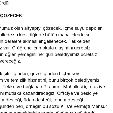
ürdü:
 ÇÖZECEK”
numuz olan altyapıyı çözecek. İçme suyu depoları
ahallede su kesildiğinde bütün mahallelerde su
ın derelere akması engellenecek. Tekke’den
ar. O öğrencilerin okula ulaşımını ücretsiz
n öğlen yemeğini her gün belediyemiz ücretsiz
 vereceğiz.
kışıklılığından, güzelliğinden hiçbir şey
 ve temizlik hizmetini, bunu birçok belediyemiz
. Tekke’ye bağlanan Pirahmet Mahallesi için taziye
ını mutlaka kazandıracağız. Çiftçiye ve besiciye
yem desteği, fidan desteği, tohum desteği
günden beri, örneğin bu sözü Kilis’e vermişti Mansur
 tohum destekleriyle orada yüzümüzü güldürdü,