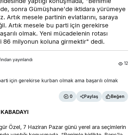
eldesinde yaptığı konuşmada, "Benimle
kke'de, sonra Gümüşhane'de iktidara yürümeye
. Artık mesele partinin evlatlarını, saraya
. Artık mesele bu parti için gerekirse
şarılı olmak. Yeni mücadelenin rotası
fi 86 milyonun koluna girmektir" dedi.
fından yayınlandı
12
0
Paylaş
Beğen
in KABADAYI
r Özel, 7 Haziran Pazar günü yerel ara seçimlerin
de yaptığı konuşmada, “Benimle birlikte, Barış’la