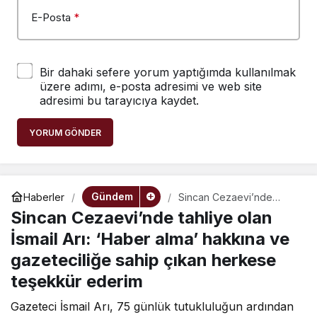
E-Posta
*
Bir dahaki sefere yorum yaptığımda kullanılmak
üzere adımı, e-posta adresimi ve web site
adresimi bu tarayıcıya kaydet.
YORUM GÖNDER
Gündem
Haberler
Sincan Cezaevi’nde
tahliye olan İsmail Arı:
Sincan Cezaevi’nde tahliye olan
‘Haber alma’ hakkına ve
gazeteciliğe sahip çıkan
İsmail Arı: ‘Haber alma’ hakkına ve
herkese teşekkür ederim
gazeteciliğe sahip çıkan herkese
teşekkür ederim
Gazeteci İsmail Arı, 75 günlük tutukluluğun ardından