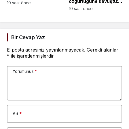
özgürlüğüne kavuştu:
Teklifi’ne muhalefetten
10 saat önce
Ardımızda
10 saat önce
“cezalandırma odaklı”
bıraktıklarımızın da
eleştiri
tahliye olmalarını,
özgürlüğüne, ailelerine
kavuşmalarını
Bir Cevap Yaz
diliyorum
E-posta adresiniz yayınlanmayacak.
Gerekli alanlar
*
ile işaretlenmişlerdir
Yorumunuz
*
Ad
*