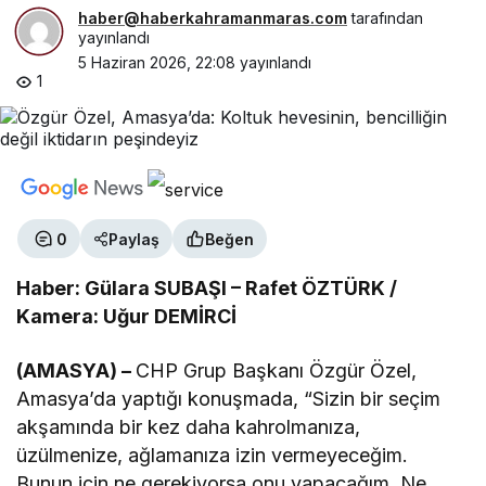
haber@haberkahramanmaras.com
tarafından
yayınlandı
5 Haziran 2026, 22:08
yayınlandı
1
0
Paylaş
Beğen
Haber: Gülara SUBAŞI – Rafet ÖZTÜRK /
Kamera: Uğur DEMİRCİ
(AMASYA) –
CHP Grup Başkanı Özgür Özel,
Amasya’da yaptığı konuşmada, “Sizin bir seçim
akşamında bir kez daha kahrolmanıza,
üzülmenize, ağlamanıza izin vermeyeceğim.
Bunun için ne gerekiyorsa onu yapacağım. Ne