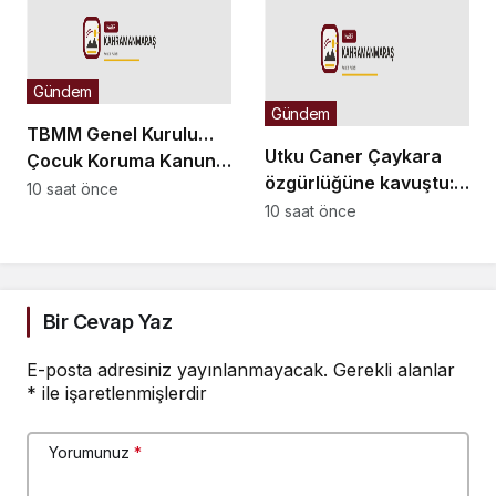
Gündem
Gündem
TBMM Genel Kurulu…
Utku Caner Çaykara
Çocuk Koruma Kanunu
özgürlüğüne kavuştu:
Teklifi’ne muhalefetten
10 saat önce
Ardımızda
10 saat önce
“cezalandırma odaklı”
bıraktıklarımızın da
eleştiri
tahliye olmalarını,
özgürlüğüne, ailelerine
kavuşmalarını
Bir Cevap Yaz
diliyorum
E-posta adresiniz yayınlanmayacak.
Gerekli alanlar
*
ile işaretlenmişlerdir
Yorumunuz
*