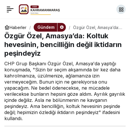
Sincan Cezaevi’nde
+
-
0
Paylaş
tahliye olan İsmail Arı:
Gündem
Haberler
Özgür Özel, Amasya’da:
Koltuk hevesinin,
Özgür Özel, Amasya’da: Koltuk
bencilliğin değil iktidarın
‘Haber alma’ hakkına ve
peşindeyiz
hevesinin, bencilliğin değil iktidarın
peşindeyiz
gazeteciliğe sahip çıkan
CHP Grup Başkanı Özgür Özel, Amasya'da yaptığı
konuşmada, "Sizin bir seçim akşamında bir kez daha
herkese teşekkür ederim
kahrolmanıza, üzülmenize, ağlamanıza izin
vermeyeceğim. Bunun için ne gerekiyorsa onu
yapacağım. Ne bedel ödenecekse, ne mücadele
verilecekse bunların hepsini göze aldım. Ayrılık gayrılık
içinde değiliz. Asla ne bölünmenin ne kavganın
peşindeyiz. Ama bencilliğin, koltuk hevesinin peşinde
değil; hepimizin özlediği iktidarın peşindeyiz" ifadesini
kullandı.