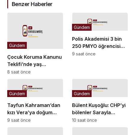
Benzer Haberler
Gündem
Polis Akademisi 3 bin
Gündem
250 PMYO öğrencisi
alacak
9 saat önce
Çocuk Koruma Kanunu
Teklifi’nde yaş
düzenlemesi:
8 saat önce
Tekerrürde yaş sınırını
18’den 15’e düşüren
madde tekliften
Gündem
Gündem
çıkarıldı
Tayfun Kahraman’dan
Bülent Kuşoğlu: CHP’yi
kızı Vera’ya doğum
bölenler Sarayla
günü mesajı
çalışıyordur
9 saat önce
10 saat önce