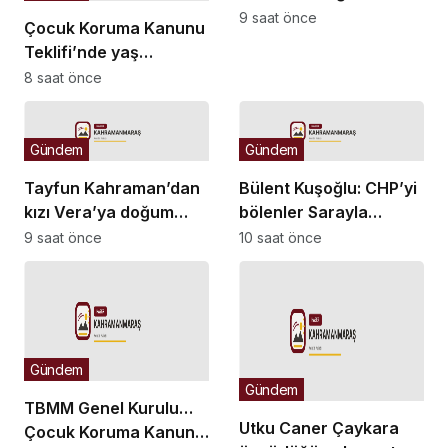
alacak
9 saat önce
Çocuk Koruma Kanunu
Teklifi’nde yaş
düzenlemesi:
8 saat önce
Tekerrürde yaş sınırını
18’den 15’e düşüren
madde tekliften
Gündem
Gündem
çıkarıldı
Tayfun Kahraman’dan
Bülent Kuşoğlu: CHP’yi
kızı Vera’ya doğum
bölenler Sarayla
günü mesajı
çalışıyordur
9 saat önce
10 saat önce
Gündem
Gündem
TBMM Genel Kurulu…
Utku Caner Çaykara
Çocuk Koruma Kanunu