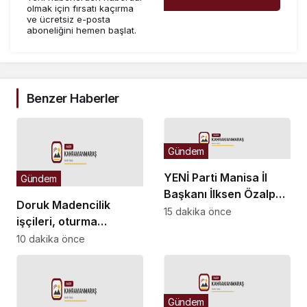
olmak için fırsatı kaçırma
ve ücretsiz e-posta
aboneliğini hemen başlat.
Benzer Haberler
Gündem
YENİ Parti Manisa İl
Gündem
Başkanı İlksen Özalper
Doruk Madencilik
tutuklandı
15 dakika önce
işçileri, oturma
eylemine devam
10 dakika önce
ediyor: “Biz bu
ödemelerde mutabık
değiliz”
Gündem