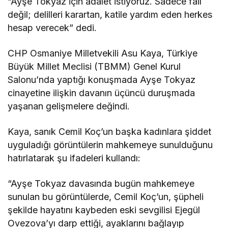
“Ayşe Tokyaz için adalet istiyoruz. Sadece fail
değil; delilleri karartan, katile yardım eden herkes
hesap verecek” dedi.
CHP Osmaniye Milletvekili Asu Kaya, Türkiye
Büyük Millet Meclisi (TBMM) Genel Kurul
Salonu’nda yaptığı konuşmada Ayşe Tokyaz
cinayetine ilişkin davanın üçüncü duruşmada
yaşanan gelişmelere değindi.
Kaya, sanık Cemil Koç’un başka kadınlara şiddet
uyguladığı görüntülerin mahkemeye sunulduğunu
hatırlatarak şu ifadeleri kullandı:
“Ayşe Tokyaz davasında bugün mahkemeye
sunulan bu görüntülerde, Cemil Koç’un, şüpheli
şekilde hayatını kaybeden eski sevgilisi Ejegül
Ovezova’yı darp ettiği, ayaklarını bağlayıp