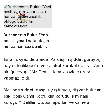
ödemelerde mutabık
değiliz”
Burhanettin Bulut: “Yeni
nesil siyaset vatandaşın
her zaman söz sahibi
olduğu güçlü bir
demokrasidir”
Esra Tokyaz defalarca ‘Kardeşim şiddet görüyor,
hayatı tehlikede’ diye karakol karakol dolaştı. Ama
aldığı cevap, ‘Biz Cemil’i tanırız, öyle bir şey
yapmaz’ oldu.
Sicilinde şiddet, gasp, uyuşturucu, rüşvet bulunan
eski polis Cemil Koç’u kim korudu, kim hala
koruyor? Deliller, otopsi raporları ve kamera