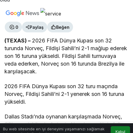
0
Paylaş
Beğen
(TEXAS) –
2026 FIFA Dünya Kupası son 32
turunda Norveç, Fildişi Sahili’ni 2-1 mağlup ederek
son 16 turuna yükseldi. Fildişi Sahili turnuvaya
veda ederken, Norveç son 16 turunda Brezilya ile
karşılaşacak.
2026 FIFA Dünya Kupası son 32 turu maçında
Norveç, Fildişi Sahili’ni 2-1 yenerek son 16 turuna
yükseldi.
Dallas Stadı’nda oynanan karşılaşmada Norveç,
39’uncu dakikada Antonio Nusa’nın golüyle 1-0
Bu web sitesinde en iyi deneyimi yaşamanızı sağlamak
öne geçti. İlk yarı bu skorla tamamlandı.
Kabul