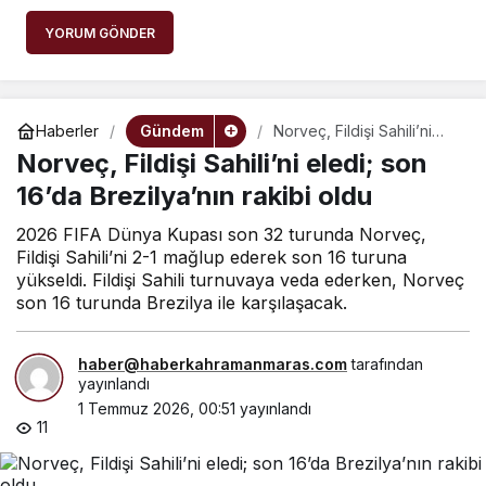
YORUM GÖNDER
Gündem
Haberler
Norveç, Fildişi Sahili’ni
eledi; son 16’da
Norveç, Fildişi Sahili’ni eledi; son
Brezilya’nın rakibi oldu
16’da Brezilya’nın rakibi oldu
2026 FIFA Dünya Kupası son 32 turunda Norveç,
Fildişi Sahili’ni 2-1 mağlup ederek son 16 turuna
yükseldi. Fildişi Sahili turnuvaya veda ederken, Norveç
son 16 turunda Brezilya ile karşılaşacak.
haber@haberkahramanmaras.com
tarafından
yayınlandı
1 Temmuz 2026, 00:51
yayınlandı
11