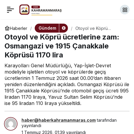
Norveç, Fildişi Sahili’ni
+
-
0
Paylaş
eledi; son 16’da
Gündem
Haberler
Otoyol ve Köprü
ücretlerine zam:
Otoyol ve Köprü ücretlerine zam:
Osmangazi ve 1915
Brezilya’nın rakibi oldu
Çanakkale Köprüsü 1170
Osmangazi ve 1915 Çanakkale
lira
Köprüsü 1170 lira
Karayolları Genel Müdürlüğü, Yap-İşlet-Devret
modeliyle işletilen otoyol ve köprülerde geçiş
ücretlerinin 1 Temmuz 2026 saat 00.00’dan itibaren
yeniden düzenlendiğini açıkladı. Osmangazi Köprüsü ile
1915 Çanakkale Köprüsü’nde otomobil geçiş ücreti 995
liradan 1170 liraya, Yavuz Sultan Selim Köprüsü’nde
ise 95 liradan 110 liraya yükseltildi.
haber@haberkahramanmaras.com
tarafından
yayınlandı
1 Temmuz 2026, 01:39
yayınlandı