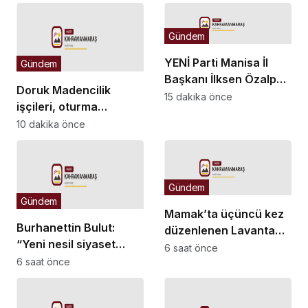
Gündem
YENİ Parti Manisa İl
Gündem
Başkanı İlksen Özalper
Doruk Madencilik
tutuklandı
15 dakika önce
işçileri, oturma
eylemine devam
10 dakika önce
ediyor: “Biz bu
ödemelerde mutabık
değiliz”
Gündem
Gündem
Mamak’ta üçüncü kez
Burhanettin Bulut:
düzenlenen Lavanta
“Yeni nesil siyaset
Şenliği renkli
6 saat önce
vatandaşın her zaman
6 saat önce
görüntülere sahne oldu
söz sahibi olduğu güçlü
bir demokrasidir”