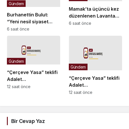
Gündem
Mamak’ta üçüncü kez
Burhanettin Bulut:
düzenlenen Lavanta
“Yeni nesil siyaset
Şenliği renkli
6 saat önce
vatandaşın her zaman
6 saat önce
görüntülere sahne oldu
söz sahibi olduğu güçlü
bir demokrasidir”
Gündem
Gündem
“Çerçeve Yasa” teklifi
“Çerçeve Yasa” teklifi
Adalet
Adalet
Komisyonu’nda… İYİ
12 saat önce
Komisyonu’nda… İYİ
12 saat önce
Partili Türkeş Taş ile
Partili Rıdvan Uz,
MHP’li Bülbül arasında
Komisyon Başkanı
“pislik” tartışması
Yüksel’in üzerine
yürüdü
Bir Cevap Yaz