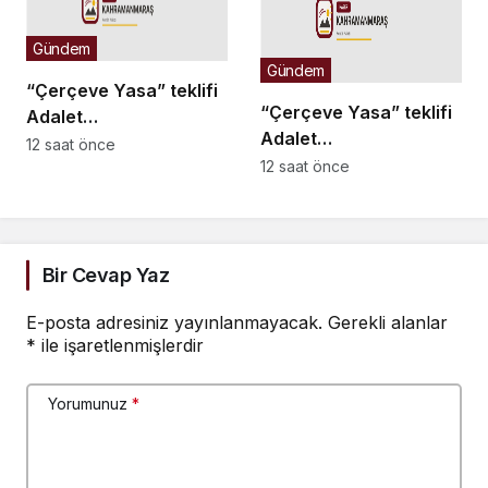
Gündem
Gündem
“Çerçeve Yasa” teklifi
“Çerçeve Yasa” teklifi
Adalet
Adalet
Komisyonu’nda… İYİ
12 saat önce
Komisyonu’nda… İYİ
12 saat önce
Partili Türkeş Taş ile
Partili Rıdvan Uz,
MHP’li Bülbül arasında
Komisyon Başkanı
“pislik” tartışması
Yüksel’in üzerine
yürüdü
Bir Cevap Yaz
E-posta adresiniz yayınlanmayacak.
Gerekli alanlar
*
ile işaretlenmişlerdir
Yorumunuz
*