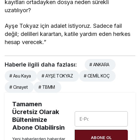
kayıtları ortadayken dosya neden sürekli
uzatılıyor?
Ayşe Tokyaz için adalet istiyoruz. Sadece fail
değil; delilleri karartan, katile yardım eden herkes
hesap verecek.”
Haberle ilgili daha fazlası:
# ANKARA
# Asu Kaya
# AYŞE TOKYAZ
# CEMİL KOÇ
# Cinayet
# TBMM
Tamamen
Ücretsiz Olarak
Bültenimize
Abone Olabilirsin
ABONE OL
Yeni haberlerden haberdar