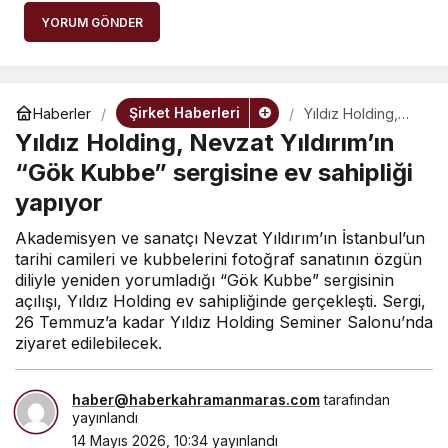
YORUM GÖNDER
Şirket Haberleri
Haberler
Yıldız Holding,
Nevzat Yıldırım’ın
Yıldız Holding, Nevzat Yıldırım’ın
“Gök Kubbe”
sergisine ev
“Gök Kubbe” sergisine ev sahipliği
sahipliği yapıyor
yapıyor
Akademisyen ve sanatçı Nevzat Yıldırım’ın İstanbul’un
tarihi camileri ve kubbelerini fotoğraf sanatının özgün
diliyle yeniden yorumladığı “Gök Kubbe” sergisinin
açılışı, Yıldız Holding ev sahipliğinde gerçekleşti. Sergi,
26 Temmuz’a kadar Yıldız Holding Seminer Salonu’nda
ziyaret edilebilecek.
haber@haberkahramanmaras.com
tarafından
yayınlandı
14 Mayıs 2026, 10:34
yayınlandı