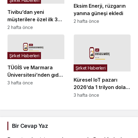
Şirket Haberleri
Eksim Enerji, rüzgarın
Tivibu’dan yeni
yanına güneşi ekledi
müşterilere özel ilk 3
2 hafta önce
ay ücretsiz eğlence
2 hafta önce
paketi
Şirket Haberleri
TÜGİS ve Marmara
Şirket Haberleri
Üniversitesi’nden gıda
Küresel IoT pazarı
sanayisinde Ar-Ge iş
3 hafta önce
2026’da 1 trilyon doları
birliği
aştı… Kürşad Altan:
3 hafta önce
“Üreticiler artık
altyapıyla değil, ürünle
uğraşmalı”
Bir Cevap Yaz