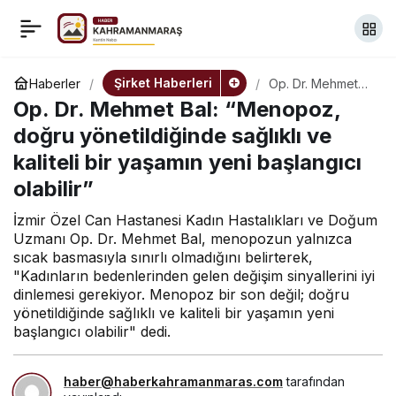
Yıldız Holding, Nevzat
+
-
0
Paylaş
Yıldırım’ın “Gök Kubbe”
Şirket Haberleri
Haberler
Op. Dr. Mehmet
Bal: “Menopoz,
Op. Dr. Mehmet Bal: “Menopoz,
doğru
sergisine ev sahipliği
yönetildiğinde
doğru yönetildiğinde sağlıklı ve
sağlıklı ve kaliteli
kaliteli bir yaşamın yeni başlangıcı
bir yaşamın yeni
yapıyor
başlangıcı olabilir”
olabilir”
İzmir Özel Can Hastanesi Kadın Hastalıkları ve Doğum
Uzmanı Op. Dr. Mehmet Bal, menopozun yalnızca
sıcak basmasıyla sınırlı olmadığını belirterek,
"Kadınların bedenlerinden gelen değişim sinyallerini iyi
dinlemesi gerekiyor. Menopoz bir son değil; doğru
yönetildiğinde sağlıklı ve kaliteli bir yaşamın yeni
başlangıcı olabilir" dedi.
haber@haberkahramanmaras.com
tarafından