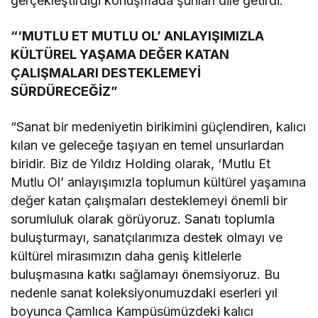
gerçekleştirdiği konuşmada şunları dile getirdi:
“‘MUTLU ET MUTLU OL’ ANLAYIŞIMIZLA
KÜLTÜREL YAŞAMA DEĞER KATAN
ÇALIŞMALARI DESTEKLEMEYİ
SÜRDÜRECEĞİZ”
“Sanat bir medeniyetin birikimini güçlendiren, kalıcı
kılan ve geleceğe taşıyan en temel unsurlardan
biridir. Biz de Yıldız Holding olarak, ‘Mutlu Et
Mutlu Ol’ anlayışımızla toplumun kültürel yaşamına
değer katan çalışmaları desteklemeyi önemli bir
sorumluluk olarak görüyoruz. Sanatı toplumla
buluşturmayı, sanatçılarımıza destek olmayı ve
kültürel mirasımızın daha geniş kitlelerle
buluşmasına katkı sağlamayı önemsiyoruz. Bu
nedenle sanat koleksiyonumuzdaki eserleri yıl
boyunca Çamlıca Kampüsümüzdeki kalıcı