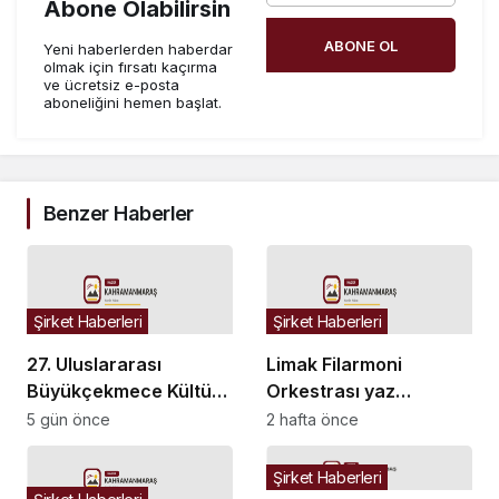
Abone Olabilirsin
ABONE OL
Yeni haberlerden haberdar
olmak için fırsatı kaçırma
ve ücretsiz e-posta
aboneliğini hemen başlat.
Benzer Haberler
Şirket Haberleri
Şirket Haberleri
27. Uluslararası
Limak Filarmoni
Büyükçekmece Kültür
Orkestrası yaz
ve Sanat Festivali’ne
konseriyle Bodrum’a
5 gün önce
2 hafta önce
görkemli final
dönüyor
Şirket Haberleri