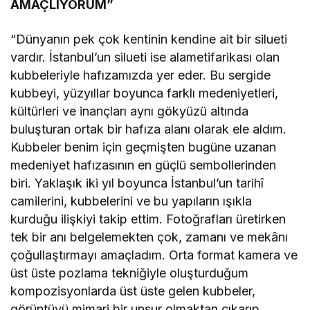
AMAÇLIYORUM”
“Dünyanın pek çok kentinin kendine ait bir silueti
vardır. İstanbul’un silueti ise alametifarikası olan
kubbeleriyle hafızamızda yer eder. Bu sergide
kubbeyi, yüzyıllar boyunca farklı medeniyetleri,
kültürleri ve inançları aynı gökyüzü altında
buluşturan ortak bir hafıza alanı olarak ele aldım.
Kubbeler benim için geçmişten bugüne uzanan
medeniyet hafızasının en güçlü sembollerinden
biri. Yaklaşık iki yıl boyunca İstanbul’un tarihî
camilerini, kubbelerini ve bu yapıların ışıkla
kurduğu ilişkiyi takip ettim. Fotoğrafları üretirken
tek bir anı belgelemekten çok, zamanı ve mekânı
çoğullaştırmayı amaçladım. Orta format kamera ve
üst üste pozlama tekniğiyle oluşturduğum
kompozisyonlarda üst üste gelen kubbeler,
görüntüyü mimari bir unsur olmaktan çıkarıp