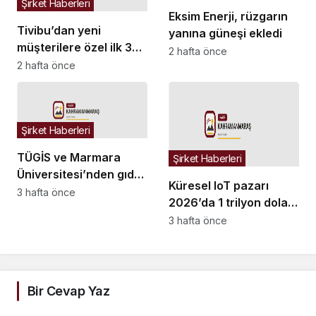
Şirket Haberleri
Eksim Enerji, rüzgarın
Tivibu’dan yeni
yanına güneşi ekledi
müşterilere özel ilk 3
2 hafta önce
ay ücretsiz eğlence
2 hafta önce
paketi
Şirket Haberleri
TÜGİS ve Marmara
Şirket Haberleri
Üniversitesi’nden gıda
Küresel IoT pazarı
sanayisinde Ar-Ge iş
3 hafta önce
2026’da 1 trilyon doları
birliği
aştı… Kürşad Altan:
3 hafta önce
“Üreticiler artık
altyapıyla değil, ürünle
uğraşmalı”
Bir Cevap Yaz