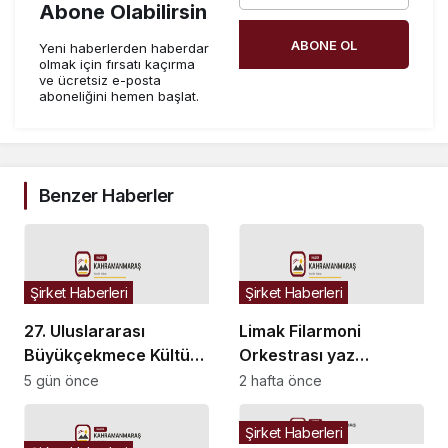
Abone Olabilirsin
ABONE OL
Yeni haberlerden haberdar
olmak için fırsatı kaçırma
ve ücretsiz e-posta
aboneliğini hemen başlat.
Benzer Haberler
Şirket Haberleri
Şirket Haberleri
27. Uluslararası
Limak Filarmoni
Büyükçekmece Kültür
Orkestrası yaz
ve Sanat Festivali’ne
konseriyle Bodrum’a
5 gün önce
2 hafta önce
görkemli final
dönüyor
Şirket Haberleri