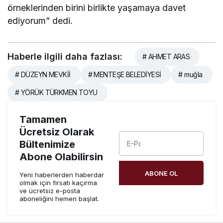
örneklerinden birini birlikte yaşamaya davet
ediyorum” dedi.
Haberle ilgili daha fazlası:
# AHMET ARAS
# DÜZEYN MEVKİİ
# MENTEŞE BELEDİYESİ
# muğla
# YÖRÜK TÜRKMEN TOYU
Tamamen
Ücretsiz Olarak
Bültenimize
Abone Olabilirsin
ABONE OL
Yeni haberlerden haberdar
olmak için fırsatı kaçırma
ve ücretsiz e-posta
aboneliğini hemen başlat.