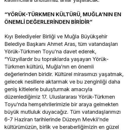
“YÖRÜK-TÜRKMEN KÜLTÜRÜ, MUĞLA’N
I
N EN
ÖNEML
İ
DEĞERLER
İ
NDEN B
İ
R
İ
D
İ
R”
Kıyı Belediyeler Birliği ve Muğla Büyükşehir
Belediye Başkanı Ahmet Aras, tüm vatandaşları
Yörük-Türkmen Toyu’na davet ederek,
“Yüzyıllardır bu topraklarda yaşayan Yörük-
Türkmen kültürü, Muğla’nın en önemli
değerlerinden biridir. Kültürel mirasımızı yaşatmak,
gelecek nesillere aktarmak ve bu zenginliği daha
geniş kitlelerle buluşturmak amacıyla
düzenlediğimiz 17. Uluslararası Yörük-Türkmen
Toyu’nda hemşehrilerimizle bir araya gelmekten
büyük mutluluk duyacağız. Tüm vatandaşlarımızı
6-7 Haziran tarihlerinde Düzeyn Mevkii’nde
kültürümüzün, birlik ve beraberliğimizin en güzel