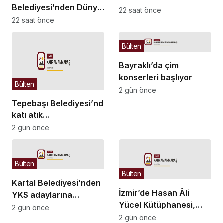
Belediyesi’nden Dünya
açıyor
22 saat önce
Kediler Günü’ne özel
22 saat önce
“Kedi Müzesi” etkinliği
Bülten
Bayraklı’da çim
konserleri başlıyor
Bülten
2 gün önce
Tepebaşı Belediyesi’nden
katı atık
bedeli açıklaması:
2 gün önce
Tarifeler “kirleten öder”
ilkesine göre belirleniyor
Bülten
Bülten
Kartal Belediyesi’nden
İzmir’de Hasan Âli
YKS adaylarına
Yücel Kütüphanesi,
ücretsiz danışmanlık
2 gün önce
çocuklar için öğrenme
2 gün önce
desteği