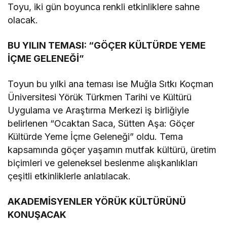
Toyu, iki gün boyunca renkli etkinliklere sahne
olacak.
BU Y
I
L
I
N TEMAS
I
: “GÖÇER KÜLTÜRDE YEME
İÇME GELENEĞ
İ”
Toyun bu yılki ana teması ise Muğla Sıtkı Koçman
Üniversitesi Yörük Türkmen Tarihi ve Kültürü
Uygulama ve Araştırma Merkezi iş birliğiyle
belirlenen “Ocaktan Saca, Sütten Aşa: Göçer
Kültürde Yeme İçme Geleneği” oldu. Tema
kapsamında göçer yaşamın mutfak kültürü, üretim
biçimleri ve geleneksel beslenme alışkanlıkları
çeşitli etkinliklerle anlatılacak.
AKADEM
İ
SYENLER YÖRÜK KÜLTÜRÜNÜ
KONUŞACAK