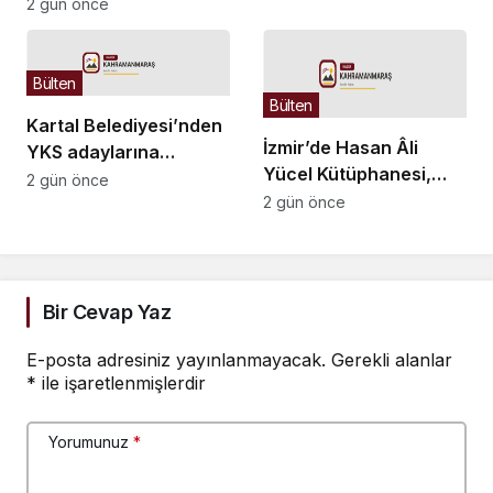
bedeli açıklaması:
2 gün önce
Tarifeler “kirleten öder”
ilkesine göre belirleniyor
Bülten
Bülten
Kartal Belediyesi’nden
İzmir’de Hasan Âli
YKS adaylarına
Yücel Kütüphanesi,
ücretsiz danışmanlık
2 gün önce
çocuklar için öğrenme
2 gün önce
desteği
ve keşif merkezi oldu
Bir Cevap Yaz
E-posta adresiniz yayınlanmayacak.
Gerekli alanlar
*
ile işaretlenmişlerdir
Yorumunuz
*