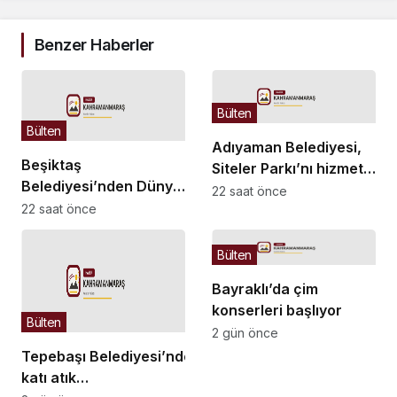
Benzer Haberler
Bülten
Bülten
Adıyaman Belediyesi,
Beşiktaş
Siteler Parkı’nı hizmete
Belediyesi’nden Dünya
açıyor
22 saat önce
Kediler Günü’ne özel
22 saat önce
“Kedi Müzesi” etkinliği
Bülten
Bayraklı’da çim
konserleri başlıyor
Bülten
2 gün önce
Tepebaşı Belediyesi’nden
katı atık