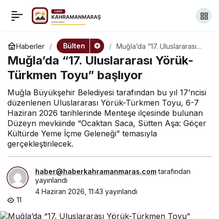
Üsküdar’da “Filenin
+
-
0
Paylaş
Sultanları” için dev
Bülten
Haberler
Muğla’da “17. Uluslararası
Yörük-Türkmen Toyu”
Muğla’da “17. Uluslararası Yörük-
başlıyor
ekran kuruluyor
Türkmen Toyu” başlıyor
Muğla Büyükşehir Belediyesi tarafından bu yıl 17’ncisi
düzenlenen Uluslararası Yörük-Türkmen Toyu, 6-7
Haziran 2026 tarihlerinde Menteşe ilçesinde bulunan
Düzeyn mevkiinde “Ocaktan Saca, Sütten Aşa: Göçer
Kültürde Yeme İçme Geleneği” temasıyla
gerçekleştirilecek.
haber@haberkahramanmaras.com
tarafından
yayınlandı
4 Haziran 2026, 11:43
yayınlandı
11