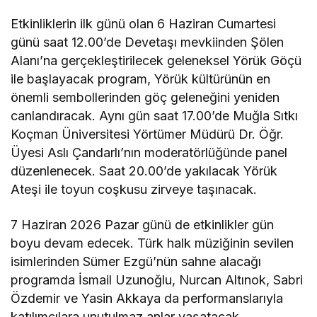
Tarifeler “kirleten öder”
ilkesine göre belirleniyor
Etkinliklerin ilk günü olan 6 Haziran Cumartesi
günü saat 12.00’de Devetaşı mevkiinden Şölen
Alanı’na gerçekleştirilecek geleneksel Yörük Göçü
ile başlayacak program, Yörük kültürünün en
önemli sembollerinden göç geleneğini yeniden
canlandıracak. Aynı gün saat 17.00’de Muğla Sıtkı
Koçman Üniversitesi Yörtümer Müdürü Dr. Öğr.
Üyesi Aslı Çandarlı’nın moderatörlüğünde panel
düzenlenecek. Saat 20.00’de yakılacak Yörük
Ateşi ile toyun coşkusu zirveye taşınacak.
7 Haziran 2026 Pazar günü de etkinlikler gün
boyu devam edecek. Türk halk müziğinin sevilen
isimlerinden Sümer Ezgü’nün sahne alacağı
programda İsmail Uzunoğlu, Nurcan Altınok, Sabri
Özdemir ve Yasin Akkaya da performanslarıyla
katılımcılara unutulmaz anlar yaşatacak.