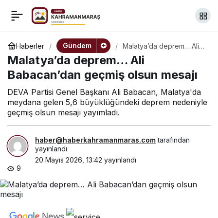
CHP’li Ünver’den esnaf
+
-
0
Paylaş
ziyareti….”Kurban
Gündem
Haberler
Malatya’da deprem… Ali
Babacan’dan geçmiş
Malatya’da deprem… Ali
olsun mesajı
gelmiş ama vatandaş
Babacan’dan geçmiş olsun mesajı
DEVA Partisi Genel Başkanı Ali Babacan, Malatya'da
bıçağını bilemeye
meydana gelen 5,6 büyüklüğündeki deprem nedeniyle
geçmiş olsun mesajı yayımladı.
getirmiyor”
haber@haberkahramanmaras.com
tarafından
yayınlandı
20 Mayıs 2026, 13:42
yayınlandı
9