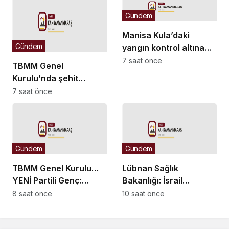
şehit aileleri ve
gazilerimiz hepimizin
Gündem
başının tacıdır”
Manisa Kula’daki
Gündem
yangın kontrol altına
alındı
7 saat önce
TBMM Genel
Kurulu’nda şehit
aileleri ve gazilere
7 saat önce
yönelik düzenlemeleri
içeren kanun teklifi oy
birliğiyle kabul edildi
Gündem
Gündem
TBMM Genel Kurulu…
Lübnan Sağlık
YENİ Partili Genç:
Bakanlığı: İsrail
“Eksik hakkın tam hak
saldırılarında 2
8 saat önce
10 saat önce
gibi sunulmasına ortak
Mart’tan bu yana 4 bin
olamayız”
335 kişi hayatını