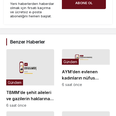
ABONE OL
Yeni haberlerden haberdar
olmak için fırsatı kaçırma
ve ücretsiz e-posta
aboneliğini hemen başlat.
Benzer Haberler
Gündem
AYM’den evlenen
kadınların nüfus
Gündem
kaydına ilişkin karar
6 saat önce
TBMM’de şehit aileleri
ve gazilerin haklarına
ilişkin kanun teklifi
6 saat önce
yasalaştı: “Şehitler,