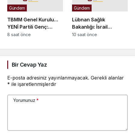
Gündem
Gündem
TBMM Genel Kurulu…
Lübnan Sağlık
YENİ Partili Genç:
Bakanlığı: İsrail
“Eksik hakkın tam hak
saldırılarında 2
8 saat önce
10 saat önce
gibi sunulmasına ortak
Mart’tan bu yana 4 bin
olamayız”
335 kişi hayatını
kaybetti
Bir Cevap Yaz
E-posta adresiniz yayınlanmayacak.
Gerekli alanlar
*
ile işaretlenmişlerdir
Yorumunuz
*