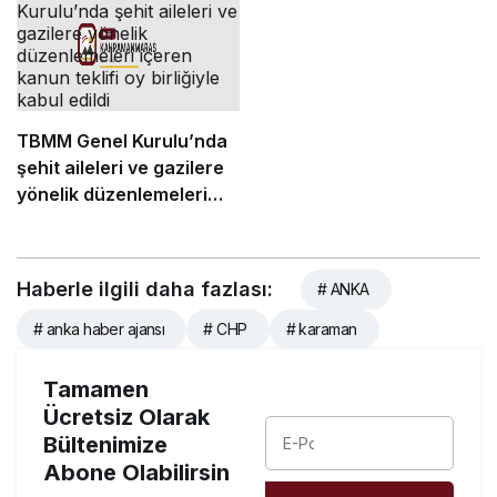
gazilerimiz hepimizin
başının tacıdır”
TBMM Genel Kurulu’nda
şehit aileleri ve gazilere
yönelik düzenlemeleri
içeren kanun teklifi oy
birliğiyle kabul edildi
Haberle ilgili daha fazlası:
# ANKA
# anka haber ajansı
# CHP
# karaman
Tamamen
Ücretsiz Olarak
Bültenimize
Abone Olabilirsin