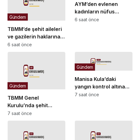
AYM’den evlenen
kadınların nüfus
Gündem
kaydına ilişkin karar
6 saat önce
TBMM’de şehit aileleri
ve gazilerin haklarına
ilişkin kanun teklifi
6 saat önce
yasalaştı: “Şehitler,
şehit aileleri ve
gazilerimiz hepimizin
Gündem
başının tacıdır”
Manisa Kula’daki
Gündem
yangın kontrol altına
alındı
7 saat önce
TBMM Genel
Kurulu’nda şehit
aileleri ve gazilere
7 saat önce
yönelik düzenlemeleri
içeren kanun teklifi oy
birliğiyle kabul edildi