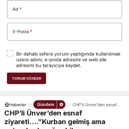
Ad
*
E-Posta
*
Bir dahaki sefere yorum yaptığımda kullanılmak
üzere adımı, e-posta adresimi ve web site
adresimi bu tarayıcıya kaydet.
YORUM GÖNDER
Gündem
Haberler
CHP’li Ünver’den esnaf
ziyareti….”Kurban gelmiş
CHP’li Ünver’den esnaf
ama vatandaş bıçağını
bilemeye getirmiyor”
ziyareti….”Kurban gelmiş ama