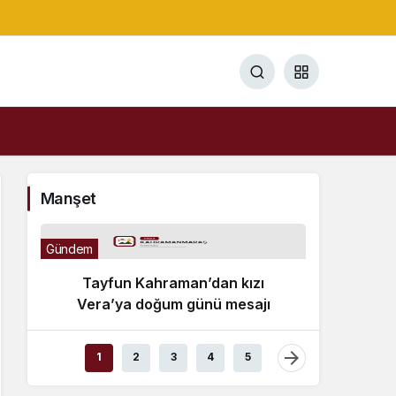
Manşet
Gündem
Tayfun Kahraman’dan kızı
Vera’ya doğum günü mesajı
Gündem
1
2
3
4
5
Bülen