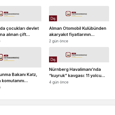
Dış
da çocukları devlet
Alman Otomobil Kulübünden
a alınan çift
akaryakıt fiyatlarının
 sınır dışı edildi
yükselmesine tepki
e
2 gün önce
Dış
Nürnberg Havalimanı’nda
vunma Bakanı Katz,
“kuyruk” kavgası: 11 yolcu
a komutanını
uçağa alınmadı
4 gün önce
eğini açıkladı, İsrail
e
rarı reddetti