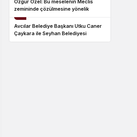
Özgür Özel: Bu meselenin Meclis
zemininde çözülmesine yönelik
10
geçmişten beri takındığımız
tutumumuzu sürdüreceğiz
Avcılar Belediye Başkanı Utku Caner
Çaykara ile Seyhan Belediyesi
Temizlik İşleri Müdürü Özcan Zenger
hakkında tahliye kararı verildi