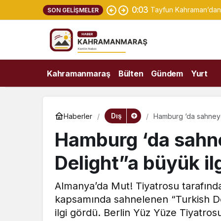
0:03
Tayfun Kahraman’dan 
SON GELIŞMELER
Kahramanmaraş
Bülten
Gündem
Yurt
Dış
Haberler
Hamburg ‘da sahneye 
Hamburg ‘da sahn
Delight”a büyük il
Almanya’da Mut! Tiyatrosu tarafınd
kapsamında sahnelenen “Turkish Del
ilgi gördü. Berlin Yüz Yüze Tiyatro