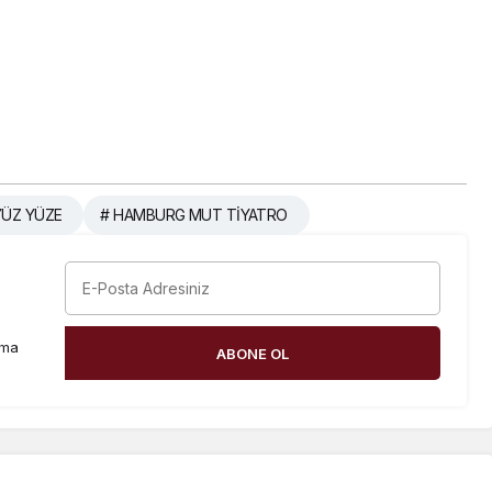
YÜZ YÜZE
# HAMBURG MUT TİYATRO
rma
ABONE OL