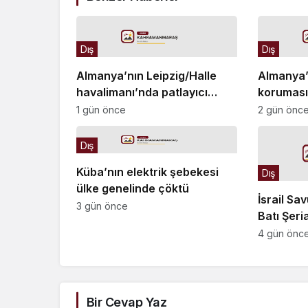
Dış
Dış
Almanya’nın Leipzig/Halle
Almanya’
havalimanı’nda patlayıcı
korumasın
düzenekli dron bulundu
Türkiye’ye
1 gün önce
2 gün önc
Dış
Küba’nın elektrik şebekesi
Dış
ülke genelinde çöktü
İsrail Sa
3 gün önce
Batı Şeri
değiştirec
4 gün önc
ordusu ka
Bir Cevap Yaz