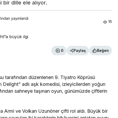
 bir dille ele alıyor.
fından yayınlandı
16
0
Paylaş
Beğen
 tarafından düzenlenen 9. Tiyatro Köprüsü
 Delight” adlı aşk komedisi, izleyicilerden yoğun
rafından sahneye taşınan oyun, günümüzde çiftlerin
 Armi ve Volkan Uzunöner çifti rol aldı. Büyük bir
re savrulan iki karakterin hikâyesini anlatan oyun;