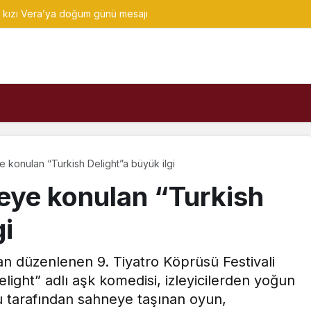
kızı Vera’ya doğum günü mesajı
konulan “Turkish Delight”a büyük ilgi
eye konulan “Turkish
gi
an düzenlenen 9. Tiyatro Köprüsü Festivali
ight” adlı aşk komedisi, izleyicilerden yoğun
su tarafından sahneye taşınan oyun,