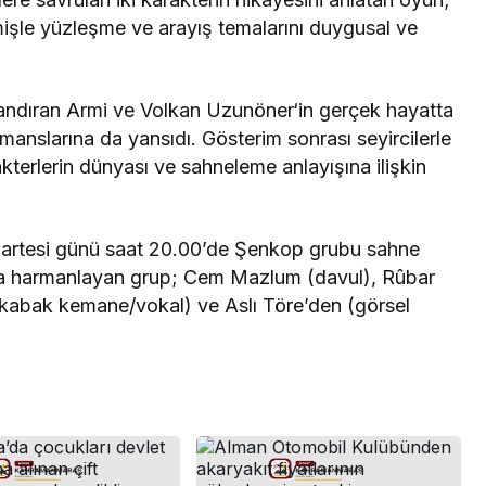
mişle yüzleşme ve arayış temalarını duygusal ve
landıran Armi ve Volkan Uzunöner‘in gerçek hayatta
anslarına da yansıdı. Gösterim sonrası seyircilerle
akterlerin dünyası ve sahneleme anlayışına ilişkin
artesi günü saat 20.00’de Şenkop grubu sahne
arla harmanlayan grup; Cem Mazlum (davul), Rûbar
kabak kemane/vokal) ve Aslı Töre’den (görsel