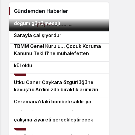
Gündemden Haberler
Tayfun Kahraman’dan kızı Vera’ya
2
doğum günü mesajı
Bülent Kuşoğlu: CHP’yi bölenler
3
Sarayla çalışıyordur
TBMM Genel Kurulu… Çocuk Koruma
4
Kanunu Teklifi’ne muhalefetten
Aydın Karacasu 50 dekar zirai alan
“cezalandırma odaklı” eleştiri
kül oldu
5
Utku Caner Çaykara özgürlüğüne
6
kavuştu: Ardımızda bıraktıklarımızın
Şam Büyükelçisi Yılmaz’dan
7
da tahliye olmalarını, özgürlüğüne,
8
Ceramana’daki bombalı saldırıya
ailelerine kavuşmalarını diliyorum
Beşiktaş, Çekya’da 10 kişiyle kazandı
kınama
Erdoğan, Suudi Arabistan’a günübirlik
çalışma ziyareti gerçekleştirecek
9