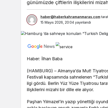
günümüzde çiftlerin ilişkilerini mizahi
haber@haberkahramanmaras.com
tara
15 Mayıs 2026, 20:04
yayınlandı
Haber: İlhan Baba
(HAMBURG) – Almanya’da Mut! Tiyatrosu
Festivali kapsamında sahnelenen “Turkish
ilgi gördü. Berlin Yüz Yüze Tiyatrosu ta
ilişkilerini mizahi bir dille ele alıyor.
Paşhan Yılmazel’in yazıp yönettiği oyunda
aşkla başlayan ancak zamanla farklı yönle