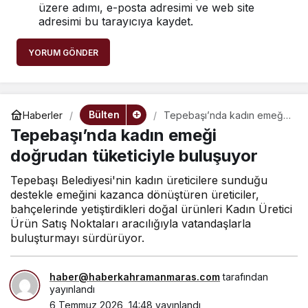
üzere adımı, e-posta adresimi ve web site
adresimi bu tarayıcıya kaydet.
YORUM GÖNDER
Bülten
Haberler
Tepebaşı’nda kadın emeği
doğrudan tüketiciyle
Tepebaşı’nda kadın emeği
buluşuyor
doğrudan tüketiciyle buluşuyor
Tepebaşı Belediyesi'nin kadın üreticilere sunduğu
destekle emeğini kazanca dönüştüren üreticiler,
bahçelerinde yetiştirdikleri doğal ürünleri Kadın Üretici
Ürün Satış Noktaları aracılığıyla vatandaşlarla
buluşturmayı sürdürüyor.
haber@haberkahramanmaras.com
tarafından
yayınlandı
6 Temmuz 2026, 14:48
yayınlandı