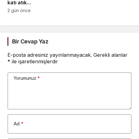
katı atık
bedeli açıklaması:
2 gün önce
Tarifeler “kirleten öder”
ilkesine göre belirleniyor
Bir Cevap Yaz
E-posta adresiniz yayınlanmayacak.
Gerekli alanlar
*
ile işaretlenmişlerdir
Yorumunuz
*
Ad
*