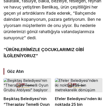
salatalık, fasulye, bakla, bezelye, fesleğen, reyhan
ve havuç yetiştiren Benlikaş, ürün çeşitliliğini her
geçen yıl artırdıklarını ifade ederek, “Bahçemde
dalından koparıyorum, pazara getiriyorum. Ben ne
yiyorsam müşterilerim de onu yiyor. Bu nedenle
ürünlerimizi gönül rahatlığıyla vatandaşlarımıza
sunuyoruz” dedi.
“ÜRÜNLERİMİZLE ÇOCUKLARIMIZ GİBİ
İLGİLENİYORUZ”
Göz Atın
Beşiktaş Belediyesi’nin
Efeler Belediyesi’nden iki
“Theraplay Temelli Oyun
noktada 25 bin