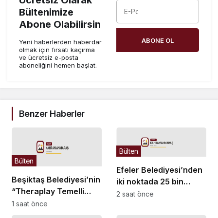
Ücretsiz Olarak
Bültenimize
Abone Olabilirsin
ABONE OL
Yeni haberlerden haberdar
olmak için fırsatı kaçırma
ve ücretsiz e-posta
aboneliğini hemen başlat.
Benzer Haberler
Bülten
Bülten
Efeler Belediyesi’nden
Beşiktaş Belediyesi’nin
iki noktada 25 bin
“Theraplay Temelli
metrekarelik dönüşüm
2 saat önce
Oyun Grubu Atölyesi”
1 saat önce
başlıyor