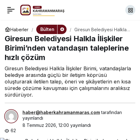
Tepebaşı’nda kadın
+
-
0
Paylaş
emeği doğrudan
Bülten
Haberler
Giresun Belediyesi Halkla
İlişkiler
Giresun Belediyesi Halkla İlişkiler
Birimi’nden vatandaşın
tüketiciyle buluşuyor
taleplerine hızlı çözüm
Birimi’nden vatandaşın taleplerine
hızlı çözüm
Giresun Belediyesi Halkla İlişkiler Birimi, vatandaşlarla
belediye arasında güçlü bir iletişim köprüsü
oluşturarak iletilen talep, öneri ve şikâyetlerin en kısa
sürede çözüme kavuşması için çalışmalarını aralıksız
sürdürüyor.
haber@haberkahramanmaras.com
tarafından
yayınlandı
8 Temmuz 2026, 12:00
yayınlandı
62