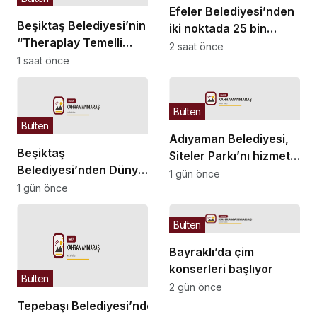
Efeler Belediyesi’nden
Beşiktaş Belediyesi’nin
iki noktada 25 bin
“Theraplay Temelli
metrekarelik dönüşüm
2 saat önce
Oyun Grubu Atölyesi”
1 saat önce
başlıyor
Bülten
Bülten
Adıyaman Belediyesi,
Beşiktaş
Siteler Parkı’nı hizmete
Belediyesi’nden Dünya
açıyor
1 gün önce
Kediler Günü’ne özel
1 gün önce
“Kedi Müzesi” etkinliği
Bülten
Bayraklı’da çim
konserleri başlıyor
Bülten
2 gün önce
Tepebaşı Belediyesi’nden