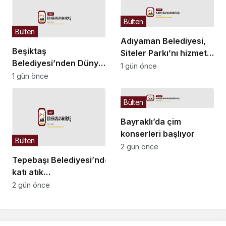
Bülten
Bülten
Adıyaman Belediyesi,
Beşiktaş
Siteler Parkı’nı hizmete
Belediyesi’nden Dünya
açıyor
1 gün önce
Kediler Günü’ne özel
1 gün önce
“Kedi Müzesi” etkinliği
Bülten
Bayraklı’da çim
konserleri başlıyor
Bülten
2 gün önce
Tepebaşı Belediyesi’nden
katı atık
bedeli açıklaması:
2 gün önce
Tarifeler “kirleten öder”
ilkesine göre belirleniyor