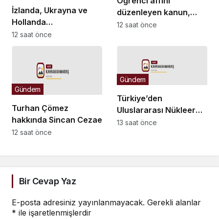
Öğrenci affını
İzlanda, Ukrayna ve
düzenleyen kanun,
Hollanda
Resmi Gazete’de
12 saat önce
büyükelçilikleri ile BM
12 saat önce
yayımlandı
Cenevre Ofisi Daimi
Temsilciliği’ne atama
Gündem
Gündem
Türkiye’den
Turhan Çömez
Uluslararası Nükleer
hakkında Sincan Cezaevi’nde
Bilim Olimpiyatı’nda 1
13 saat önce
isyan çıktığı yönündeki
12 saat önce
altın, 3 bronz madalya
açıklamaları nedeniyle
soruşturma başlatıldı
Bir Cevap Yaz
E-posta adresiniz yayınlanmayacak.
Gerekli alanlar
*
ile işaretlenmişlerdir