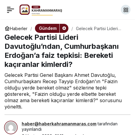
CHP’li Yavuzyılmaz,
+
-
0
Paylaş
Zafer Havalimanı için
Gündem
Haberler
Gelecek Partisi Lideri
Davutoğlu’ndan,
Gelecek Partisi Lideri
Cumhurbaşkanı
şirkete 2,2 milyon
Erdoğan’a faiz tepkisi:
Davutoğlu’ndan, Cumhurbaşkanı
Bereketi kaçıranlar
Erdoğan’a faiz tepkisi: Bereketi
kimlerdi?
avroluk ödeme
kaçıranlar kimlerdi?
yapılacağını öne sürdü
Gelecek Partisi Genel Başkanı Ahmet Davutoğlu,
Cumhurbaşkanı Recep Tayyip Erdoğan'ın "Faizin
olduğu yerde bereket olmaz" sözlerine tepki
göstererek, "Faizin olduğu yerde elbette bereket
olmaz ama bereketi kaçıranlar kimlerdi?" sorusunu
yöneltti.
haber@haberkahramanmaras.com
tarafından
yayınlandı