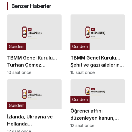
Benzer Haberler
Gündem
Gündem
TBMM Genel Kurulu…
TBMM Genel Kurulu…
Turhan Çömez
Şehit ve gazi ailelerine
hakkında başlatılan
yönelik düzenlemeleri
10 saat önce
10 saat önce
soruşturma “kürsü
içeren kanun teklifinin
dokunulmazlığı”
görüşmeleri başladı
tartışmasına neden
Gündem
oldu
Gündem
Öğrenci affını
İzlanda, Ukrayna ve
düzenleyen kanun,
Hollanda
Resmi Gazete’de
12 saat önce
büyükelçilikleri ile BM
12 saat önce