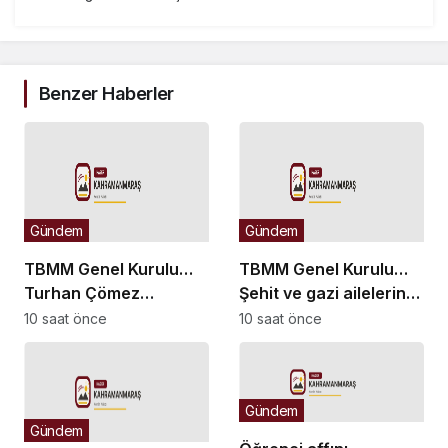
Benzer Haberler
Gündem
Gündem
TBMM Genel Kurulu…
TBMM Genel Kurulu…
Turhan Çömez
Şehit ve gazi ailelerine
hakkında başlatılan
yönelik düzenlemeleri
10 saat önce
10 saat önce
soruşturma “kürsü
içeren kanun teklifinin
dokunulmazlığı”
görüşmeleri başladı
tartışmasına neden
Gündem
oldu
Gündem