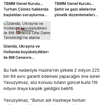
TBMM Genel Kurulu…
TBMM Genel Kurulu…
Turhan Çömez hakkında
Şehit ve gazi ailelerine
başlatılan soruşturma
yönelik düzenlemeleri
“kürsü dokunulmazlığı”
içeren kanun teklifinin
tartışmasına neden oldu
görüşmeleri başladı
İzlanda, Ukrayna ve
Hollanda büyükelçilikleri
ile BM Cenevre
Ofisi Daimi Temsilciliği’ne
atama
Bu fark nedeniyle Hazine’nin şirkete 2 milyon 225
bin 84 avro garanti ödemesi yapacağını öne süren
Yavuzyılmaz, söz konusu tutarın güncel kurla 119
milyon liraya karşılık geldiğini belirtti.
Yavuzyılmaz, “Bunun adı Hazineye hortum