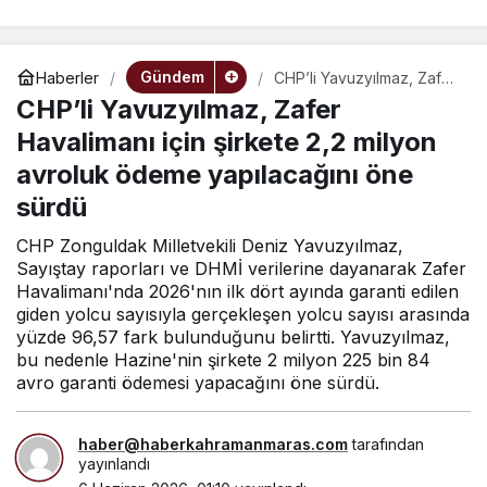
Gündem
Haberler
CHP’li Yavuzyılmaz, Zafer
Havalimanı için şirkete 2,2
CHP’li Yavuzyılmaz, Zafer
milyon avroluk ödeme
yapılacağını öne sürdü
Havalimanı için şirkete 2,2 milyon
avroluk ödeme yapılacağını öne
sürdü
CHP Zonguldak Milletvekili Deniz Yavuzyılmaz,
Sayıştay raporları ve DHMİ verilerine dayanarak Zafer
Havalimanı'nda 2026'nın ilk dört ayında garanti edilen
giden yolcu sayısıyla gerçekleşen yolcu sayısı arasında
yüzde 96,57 fark bulunduğunu belirtti. Yavuzyılmaz,
bu nedenle Hazine'nin şirkete 2 milyon 225 bin 84
avro garanti ödemesi yapacağını öne sürdü.
haber@haberkahramanmaras.com
tarafından
yayınlandı