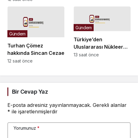
yayımlandı
Cenevre Ofisi Daimi
Temsilciliği’ne atama
Gündem
Gündem
Türkiye’den
Turhan Çömez
Uluslararası Nükleer
hakkında Sincan Cezaevi’nde
Bilim Olimpiyatı’nda 1
13 saat önce
isyan çıktığı yönündeki
12 saat önce
altın, 3 bronz madalya
açıklamaları nedeniyle
soruşturma başlatıldı
Bir Cevap Yaz
E-posta adresiniz yayınlanmayacak.
Gerekli alanlar
*
ile işaretlenmişlerdir
Yorumunuz
*