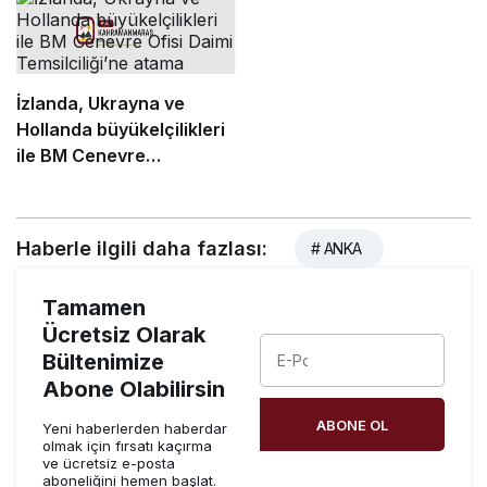
tartışmasına neden oldu
görüşmeleri başladı
İzlanda, Ukrayna ve
Hollanda büyükelçilikleri
ile BM Cenevre
Ofisi Daimi Temsilciliği’ne
atama
Haberle ilgili daha fazlası:
# ANKA
Tamamen
Ücretsiz Olarak
Bültenimize
Abone Olabilirsin
ABONE OL
Yeni haberlerden haberdar
olmak için fırsatı kaçırma
ve ücretsiz e-posta
aboneliğini hemen başlat.