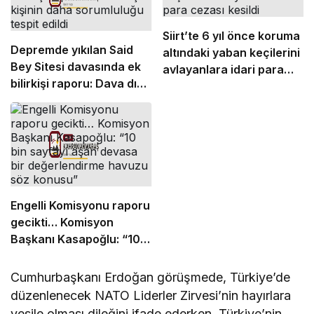
Siirt’te 6 yıl önce koruma
Depremde yıkılan Said
altındaki yaban keçilerini
Bey Sitesi davasında ek
avlayanlara idari para
bilirkişi raporu: Dava dışı
cezası kesildi
6 kişinin daha
sorumluluğu tespit edildi
Engelli Komisyonu raporu
gecikti… Komisyon
Başkanı Kasapoğlu: “10
bin sayfayı aşan devasa
bir değerlendirme
Cumhurbaşkanı Erdoğan görüşmede, Türkiye’de
havuzu söz konusu”
düzenlenecek NATO Liderler Zirvesi’nin hayırlara
vesile olması dileğini ifade ederken, Türkiye’nin