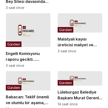
Bey Sitesi davasında
idari para cezası
ek bilirkişi raporu: Dava
3 saat önce
kesildi
dışı 6 kişinin daha
sorumluluğu tespit
edildi
Gündem
Malatyalı kayısı
Gündem
üreticisi maliyet ve
düşük fiyat kıskacında:
3 saat önce
Engelli Komisyonu
“Kayısının sahibi yok”
raporu gecikti…
Komisyon Başkanı
3 saat önce
Kasapoğlu: “10 bin
sayfayı aşan devasa
bir değerlendirme
Gündem
Gündem
havuzu söz konusu”
Lüleburgaz Belediye
Babacan: Teklif önemli
Başkanı Murat Gerenli
ve olumlu bir aşama,
CHP’den istifa etti
14 saat önce