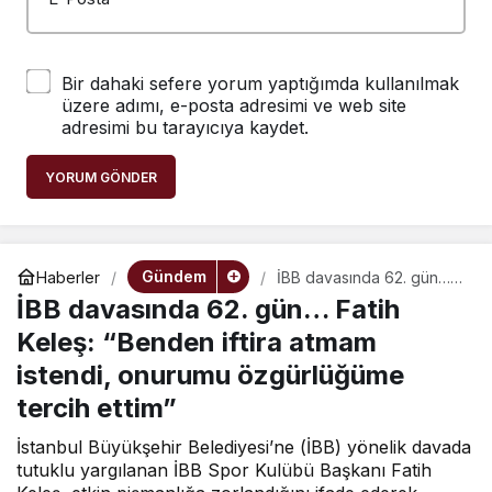
Bir dahaki sefere yorum yaptığımda kullanılmak
üzere adımı, e-posta adresimi ve web site
adresimi bu tarayıcıya kaydet.
YORUM GÖNDER
Gündem
Haberler
İBB davasında 62. gün…
Fatih Keleş: “Benden iftira
İBB davasında 62. gün… Fatih
atmam istendi, onurumu
özgürlüğüme tercih ettim”
Keleş: “Benden iftira atmam
istendi, onurumu özgürlüğüme
tercih ettim”
İstanbul Büyükşehir Belediyesi’ne (İBB) yönelik davada
tutuklu yargılanan İBB Spor Kulübü Başkanı Fatih