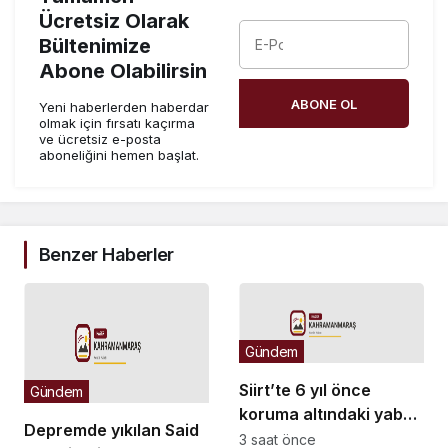
Ücretsiz Olarak
Bültenimize
Abone Olabilirsin
ABONE OL
Yeni haberlerden haberdar
olmak için fırsatı kaçırma
ve ücretsiz e-posta
aboneliğini hemen başlat.
Benzer Haberler
Gündem
Siirt’te 6 yıl önce
Gündem
koruma altındaki yaban
Depremde yıkılan Said
keçilerini avlayanlara
3 saat önce