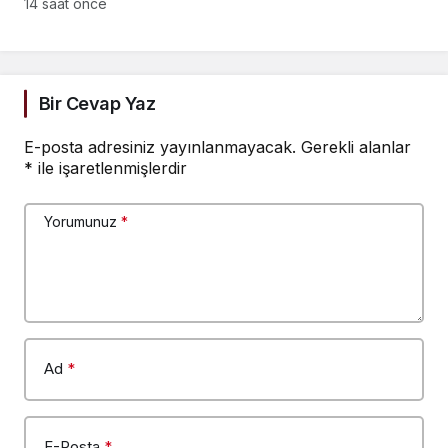
eşitlik yönünden
14 saat önce
eksiklikler giderilmeli
Bir Cevap Yaz
E-posta adresiniz yayınlanmayacak.
Gerekli alanlar
*
ile işaretlenmişlerdir
Yorumunuz
*
Ad
*
E-Posta
*