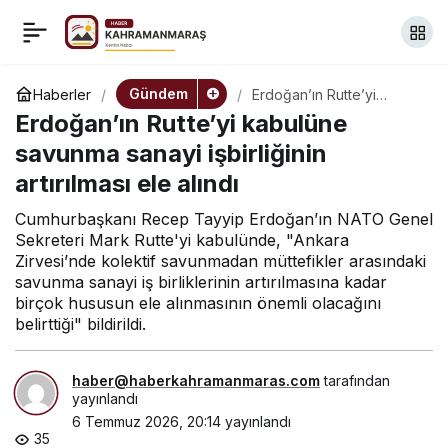
İBB davasında 62. gün…
+
-
0
Paylaş
Fatih Keleş: “Benden
Gündem
Haberler
Erdoğan’ın Rutte’yi
kabulüne savunma sanayi
Erdoğan’ın Rutte’yi kabulüne
işbirliğinin artırılması ele
iftira atmam istendi,
alındı
savunma sanayi işbirliğinin
artırılması ele alındı
onurumu özgürlüğüme
Cumhurbaşkanı Recep Tayyip Erdoğan’ın NATO Genel
Sekreteri Mark Rutte'yi kabulünde, "Ankara
tercih ettim”
Zirvesi’nde kolektif savunmadan müttefikler arasındaki
savunma sanayi iş birliklerinin artırılmasına kadar
birçok hususun ele alınmasının önemli olacağını
belirttiği" bildirildi.
haber@haberkahramanmaras.com
tarafından
yayınlandı
6 Temmuz 2026, 20:14
yayınlandı
35