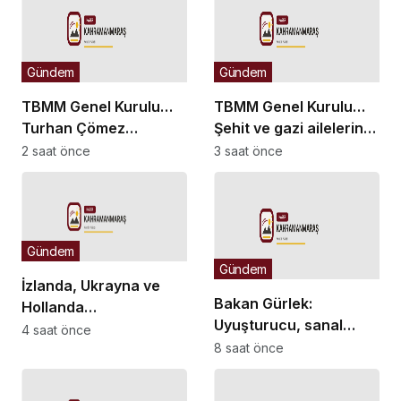
Gündem
Gündem
TBMM Genel Kurulu…
TBMM Genel Kurulu…
Turhan Çömez
Şehit ve gazi ailelerine
hakkında başlatılan
yönelik düzenlemeleri
2 saat önce
3 saat önce
soruşturma “kürsü
içeren kanun teklifinin
dokunulmazlığı”
görüşmeleri başladı
tartışmasına neden
oldu
Gündem
Gündem
İzlanda, Ukrayna ve
Bakan Gürlek:
Hollanda
Uyuşturucu, sanal
büyükelçilikleri ile BM
4 saat önce
bahis ve sokak
8 saat önce
Cenevre Ofisi Daimi
çeteleriyle
Temsilciliği’ne atama
mücadelede yeni bir