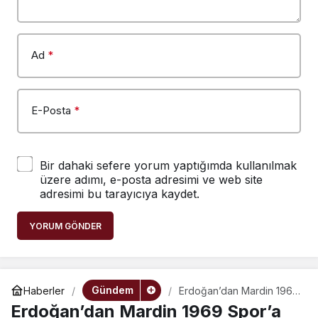
Ad
*
E-Posta
*
Bir dahaki sefere yorum yaptığımda kullanılmak
üzere adımı, e-posta adresimi ve web site
adresimi bu tarayıcıya kaydet.
YORUM GÖNDER
Gündem
Haberler
Erdoğan’dan Mardin 1969
Spor’a tebrik
Erdoğan’dan Mardin 1969 Spor’a