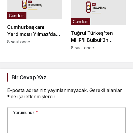
boyuta geçeceğiz
Gündem
Gündem
Cumhurbaşkanı
Tuğrul Türkeş’ten
Yardımcısı Yılmaz’dan
MHP’li Bülbül’ün
Demirtaş açıklaması:
8 saat önce
Ayyüce Türkeş Taş’a
8 saat önce
Düzenleme kişiye özel
yönelik tavrına tepki:
olmaz, kararı yargı
Dehşet verici
verir
buluyorum
Bir Cevap Yaz
E-posta adresiniz yayınlanmayacak.
Gerekli alanlar
*
ile işaretlenmişlerdir
Yorumunuz
*