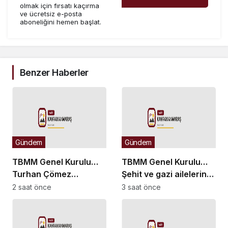
olmak için fırsatı kaçırma
ve ücretsiz e-posta
aboneliğini hemen başlat.
Benzer Haberler
Gündem
Gündem
TBMM Genel Kurulu…
TBMM Genel Kurulu…
Turhan Çömez
Şehit ve gazi ailelerine
hakkında başlatılan
yönelik düzenlemeleri
2 saat önce
3 saat önce
soruşturma “kürsü
içeren kanun teklifinin
dokunulmazlığı”
görüşmeleri başladı
tartışmasına neden