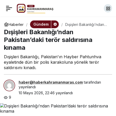
Erdoğan’dan Mardin
+
-
0
Paylaş
1969 Spor’a tebrik
Gündem
Haberler
Dışişleri Bakanlığı’ndan
Pakistan’daki terör
Dışişleri Bakanlığı’ndan
saldırısına kınama
Pakistan’daki terör saldırısına
kınama
Dışişleri Bakanlığı, Pakistan'ın Hayber Pahtunhva
eyaletinde dün bir polis karakoluna yönelik terör
saldırısını kınadı.
haber@haberkahramanmaras.com
tarafından
yayınlandı
10 Mayıs 2026, 22:46
yayınlandı
9