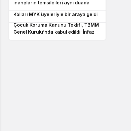
inançların temsilcileri aynı duada
Kemal Kılıçdaroğlu, CHP Gençlik
buluştu
10
Kolları MYK üyeleriyle bir araya geldi
Çocuk Koruma Kanunu Teklifi, TBMM
Genel Kurulu’nda kabul edildi: İnfaz ve
ceza düzenlemeleri değişti