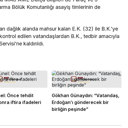
arma Bölük Komutanlığı asayiş timlerinin de
an dağlık alanda mahsur kalan E.K. (32) ile B.K.’ye
ı kontrol edilen vatandaşlardan B.K., tedbir amacıyla
rvisi’ne kaldırıldı.
l: Önce tehdit
Gökhan Günaydın: “Vatandaş,
onra iftira ifadeleri
Erdoğan’ı gönderecek bir
birliğin peşinde”