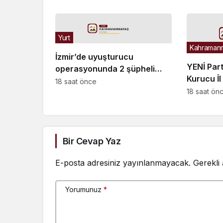
Yurt
Kahraman
İzmir’de uyuşturucu
YENİ Par
operasyonunda 2 şüpheli
Kurucu İl
tutuklandı
18 saat önce
çalışanla
18 saat ön
istiyorum
Bir Cevap Yaz
E-posta adresiniz yayınlanmayacak.
Gerekli
Yorumunuz
*