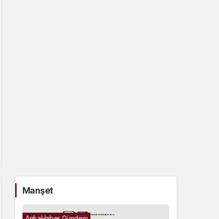
Manşet
AnkaHaber Gündem