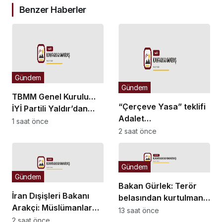
Benzer Haberler
Gündem
Gündem
TBMM Genel Kurulu…
“Çerçeve Yasa” teklifi
İYİ Partili Yaldır’dan
Adalet
“Islah olmayan failler
1 saat önce
Komisyonu’nda… İYİ
2 saat önce
için Suriye’de cezaevi
Partili Olgun: Meclis
inşa edelim” önerisi
milletvekilinden,
komisyon
Gündem
Gündem
kamuoyundan
Bakan Gürlek: Terör
kaçıramaz
İran Dışişleri Bakanı
belasından kurtulmanın
Arakçi: Müslümanlar
arifesindeyiz
13 saat önce
birlikte durduğunda
2 saat önce