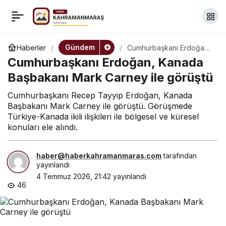
Çerkezoğlu: “NATO
+
-
0
Paylaş
Zirvesi için Ankara’da
Gündem
Haberler
Cumhurbaşkanı Erdoğan,
Kanada Başbakanı Mark
Cumhurbaşkanı Erdoğan, Kanada
Carney ile görüştü
ilan edilen yasaklar
Başbakanı Mark Carney ile görüştü
Cumhurbaşkanı Recep Tayyip Erdoğan, Kanada
kabul edilemez”
Başbakanı Mark Carney ile görüştü. Görüşmede
Türkiye-Kanada ikili ilişkileri ile bölgesel ve küresel
konuları ele alındı.
haber@haberkahramanmaras.com
tarafından
yayınlandı
4 Temmuz 2026, 21:42
yayınlandı
46