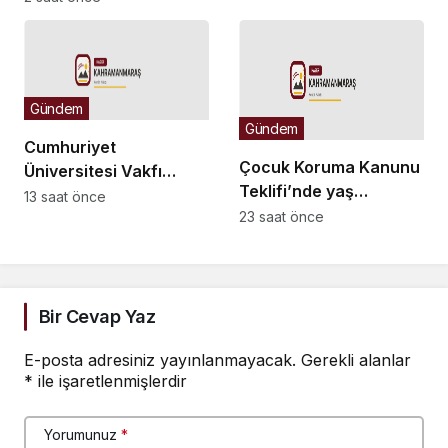
her türlü tehditle
yüzleşebilir
Gündem
Gündem
Cumhuriyet
Çocuk Koruma Kanunu
Üniversitesi Vakfı
Teklifi’nde yaş
Okulları
13 saat önce
düzenlemesi:
23 saat önce
öğretmenlerinden
Tekerrürde yaş sınırını
“maaş” eylemi
18’den 15’e düşüren
madde tekliften
çıkarıldı
Bir Cevap Yaz
E-posta adresiniz yayınlanmayacak.
Gerekli alanlar
*
ile işaretlenmişlerdir
Yorumunuz
*