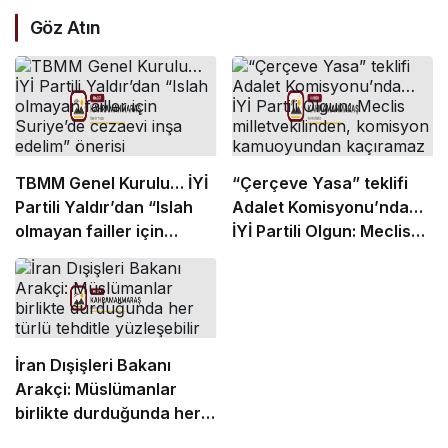
Göz Atın
TBMM Genel Kurulu… İYİ
“Çerçeve Yasa” teklifi
Partili Yaldır’dan “Islah
Adalet Komisyonu’nda…
olmayan failler için
İYİ Partili Olgun: Meclis
Suriye’de cezaevi inşa
milletvekilinden,
edelim” önerisi
komisyon kamuoyundan
kaçıramaz
İran Dışişleri Bakanı
Arakçi: Müslümanlar
birlikte durduğunda her
türlü tehditle yüzleşebilir