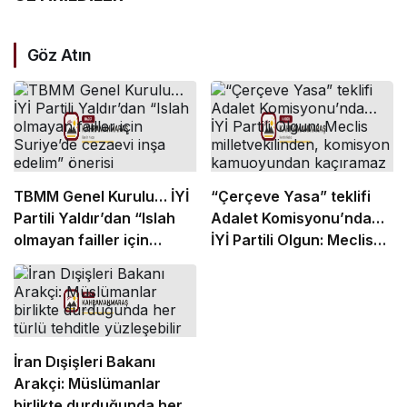
Göz Atın
TBMM Genel Kurulu… İYİ
“Çerçeve Yasa” teklifi
Partili Yaldır’dan “Islah
Adalet Komisyonu’nda…
olmayan failler için
İYİ Partili Olgun: Meclis
Suriye’de cezaevi inşa
milletvekilinden,
edelim” önerisi
komisyon kamuoyundan
kaçıramaz
İran Dışişleri Bakanı
Arakçi: Müslümanlar
birlikte durduğunda her