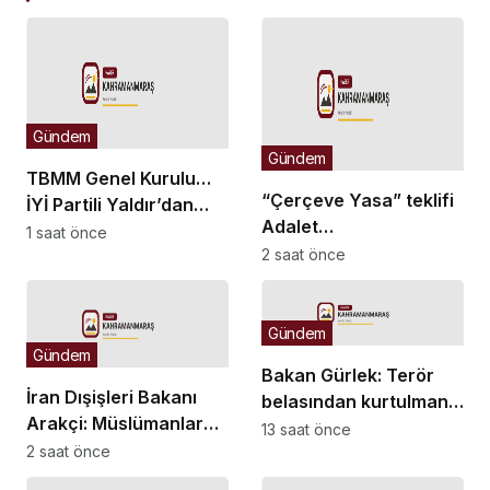
Gündem
Gündem
TBMM Genel Kurulu…
“Çerçeve Yasa” teklifi
İYİ Partili Yaldır’dan
Adalet
“Islah olmayan failler
1 saat önce
Komisyonu’nda… İYİ
2 saat önce
için Suriye’de cezaevi
Partili Olgun: Meclis
inşa edelim” önerisi
milletvekilinden,
komisyon
Gündem
Gündem
kamuoyundan
Bakan Gürlek: Terör
kaçıramaz
İran Dışişleri Bakanı
belasından kurtulmanın
Arakçi: Müslümanlar
arifesindeyiz
13 saat önce
birlikte durduğunda
2 saat önce
her türlü tehditle