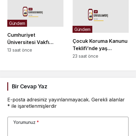
yüzleşebilir
Gündem
Gündem
Cumhuriyet
Çocuk Koruma Kanunu
Üniversitesi Vakfı
Teklifi’nde yaş
Okulları
13 saat önce
düzenlemesi:
23 saat önce
öğretmenlerinden
Tekerrürde yaş sınırını
“maaş” eylemi
18’den 15’e düşüren
madde tekliften
çıkarıldı
Bir Cevap Yaz
E-posta adresiniz yayınlanmayacak.
Gerekli alanlar
*
ile işaretlenmişlerdir
Yorumunuz
*