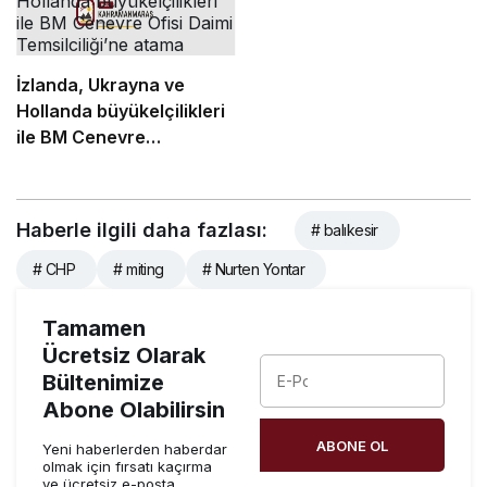
İzlanda, Ukrayna ve
Hollanda büyükelçilikleri
ile BM Cenevre
Ofisi Daimi Temsilciliği’ne
atama
Haberle ilgili daha fazlası:
# balıkesir
# CHP
# miting
# Nurten Yontar
Tamamen
Ücretsiz Olarak
Bültenimize
Abone Olabilirsin
ABONE OL
Yeni haberlerden haberdar
olmak için fırsatı kaçırma
ve ücretsiz e-posta