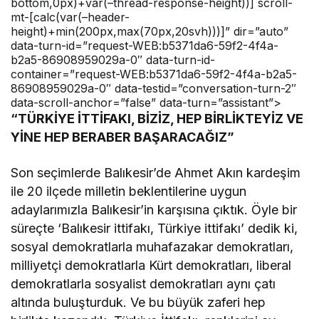
bottom,0px)+var(–thread-response-height))] scroll-
mt-[calc(var(–header-
height)+min(200px,max(70px,20svh)))]” dir=”auto”
data-turn-id=”request-WEB:b5371da6-59f2-4f4a-
b2a5-86908959029a-0″ data-turn-id-
container=”request-WEB:b5371da6-59f2-4f4a-b2a5-
86908959029a-0″ data-testid=”conversation-turn-2″
data-scroll-anchor=”false” data-turn=”assistant”>
“TÜRKİYE İTTİFAKI, BİZİZ, HEP BİRLİKTEYİZ VE
YİNE HEP BERABER BAŞARACAĞIZ”
Son seçimlerde Balıkesir’de Ahmet Akın kardeşim
ile 20 ilçede milletin beklentilerine uygun
adaylarımızla Balıkesir’in karşısına çıktık. Öyle bir
süreçte ‘Balıkesir ittifakı, Türkiye ittifakı’ dedik ki,
sosyal demokratlarla muhafazakar demokratları,
milliyetçi demokratlarla Kürt demokratları, liberal
demokratlarla sosyalist demokratları aynı çatı
altında buluşturduk. Ve bu büyük zaferi hep