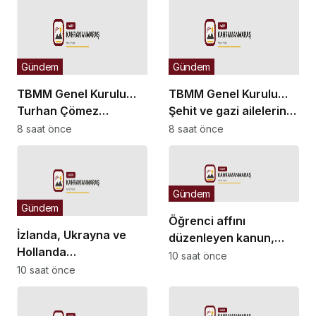
Gündem
Gündem
TBMM Genel Kurulu…
TBMM Genel Kurulu…
Turhan Çömez
Şehit ve gazi ailelerine
hakkında başlatılan
yönelik düzenlemeleri
8 saat önce
8 saat önce
soruşturma “kürsü
içeren kanun teklifinin
dokunulmazlığı”
görüşmeleri başladı
tartışmasına neden
Gündem
oldu
Gündem
Öğrenci affını
İzlanda, Ukrayna ve
düzenleyen kanun,
Hollanda
Resmi Gazete’de
10 saat önce
büyükelçilikleri ile BM
10 saat önce
yayımlandı
Cenevre Ofisi Daimi
Temsilciliği’ne atama