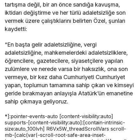
tartışma değil, bir an önce sandığa kavuşma,
iktidarı değiştirme ve her türlü adaletsizliğe son
vermek üzere çalıştıklarını belirten Özel, şunları
kaydetti:
“En başta gelir adaletsizliğine, vergi
adaletsizliğine, mahkemelerdeki adaletsizliklere,
öğrencilere, gazetecilere, siyasetçilere yapılan
zulümlere ve nerede varsa bir haksızlık, ona son
vermeye, bir kez daha Cumhuriyeti Cumhuriyet
yapan, toplumun tamamına sahip çıkan ve kimseyi
geride bırakmayan anlayışla Atatürk’ün emanetine
sahip çıkmaya geliyoruz.
*]:pointer-events-auto [content-visibility:auto]
supports-[content-visibility:auto]:[contain-intrinsic-
size:auto_100lvh] R6Vx5W_threadScrollVars scroll-
mb-[calc(var(–scroll-root-safe-area-inset-