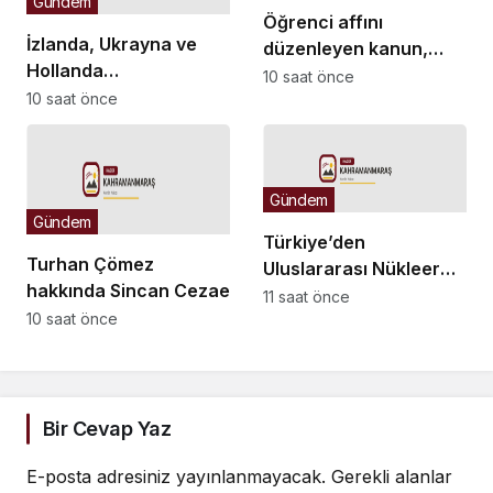
Gündem
Öğrenci affını
İzlanda, Ukrayna ve
düzenleyen kanun,
Hollanda
Resmi Gazete’de
10 saat önce
büyükelçilikleri ile BM
10 saat önce
yayımlandı
Cenevre Ofisi Daimi
Temsilciliği’ne atama
Gündem
Gündem
Türkiye’den
Turhan Çömez
Uluslararası Nükleer
hakkında Sincan Cezaevi’nde
Bilim Olimpiyatı’nda 1
11 saat önce
isyan çıktığı yönündeki
10 saat önce
altın, 3 bronz madalya
açıklamaları nedeniyle
soruşturma başlatıldı
Bir Cevap Yaz
E-posta adresiniz yayınlanmayacak.
Gerekli alanlar