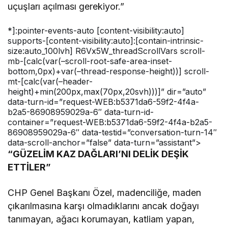
uçuşları açılması gerekiyor.”
*]:pointer-events-auto [content-visibility:auto]
supports-[content-visibility:auto]:[contain-intrinsic-
size:auto_100lvh] R6Vx5W_threadScrollVars scroll-
mb-[calc(var(–scroll-root-safe-area-inset-
bottom,0px)+var(–thread-response-height))] scroll-
mt-[calc(var(–header-
height)+min(200px,max(70px,20svh)))]” dir=”auto”
data-turn-id=”request-WEB:b5371da6-59f2-4f4a-
b2a5-86908959029a-6″ data-turn-id-
container=”request-WEB:b5371da6-59f2-4f4a-b2a5-
86908959029a-6″ data-testid=”conversation-turn-14″
data-scroll-anchor=”false” data-turn=”assistant”>
“GÜZELİM KAZ DAĞLARI’NI DELİK DEŞİK
ETTİLER”
CHP Genel Başkanı Özel, madenciliğe, maden
çıkarılmasına karşı olmadıklarını ancak doğayı
tanımayan, ağacı korumayan, katliam yapan,