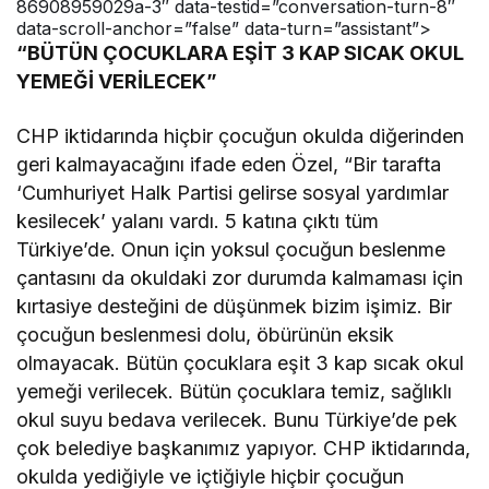
86908959029a-3″ data-testid=”conversation-turn-8″
data-scroll-anchor=”false” data-turn=”assistant”>
“BÜTÜN ÇOCUKLARA EŞİT 3 KAP SICAK OKUL
YEMEĞİ VERİLECEK”
CHP iktidarında hiçbir çocuğun okulda diğerinden
geri kalmayacağını ifade eden Özel, “Bir tarafta
‘Cumhuriyet Halk Partisi gelirse sosyal yardımlar
kesilecek’ yalanı vardı. 5 katına çıktı tüm
Türkiye’de. Onun için yoksul çocuğun beslenme
çantasını da okuldaki zor durumda kalmaması için
kırtasiye desteğini de düşünmek bizim işimiz. Bir
çocuğun beslenmesi dolu, öbürünün eksik
olmayacak. Bütün çocuklara eşit 3 kap sıcak okul
yemeği verilecek. Bütün çocuklara temiz, sağlıklı
okul suyu bedava verilecek. Bunu Türkiye’de pek
çok belediye başkanımız yapıyor. CHP iktidarında,
okulda yediğiyle ve içtiğiyle hiçbir çocuğun