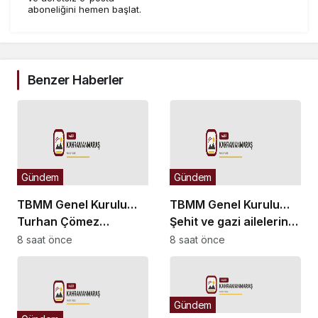
aboneliğini hemen başlat.
Benzer Haberler
Gündem
Gündem
TBMM Genel Kurulu…
TBMM Genel Kurulu…
Turhan Çömez
Şehit ve gazi ailelerine
hakkında başlatılan
yönelik düzenlemeleri
8 saat önce
8 saat önce
soruşturma “kürsü
içeren kanun teklifinin
dokunulmazlığı”
görüşmeleri başladı
tartışmasına neden
Gündem
oldu