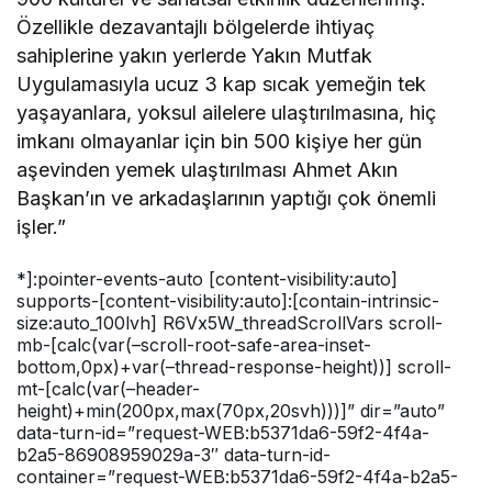
Özellikle dezavantajlı bölgelerde ihtiyaç
sahiplerine yakın yerlerde Yakın Mutfak
Uygulamasıyla ucuz 3 kap sıcak yemeğin tek
yaşayanlara, yoksul ailelere ulaştırılmasına, hiç
imkanı olmayanlar için bin 500 kişiye her gün
aşevinden yemek ulaştırılması Ahmet Akın
Başkan’ın ve arkadaşlarının yaptığı çok önemli
işler.”
*]:pointer-events-auto [content-visibility:auto]
supports-[content-visibility:auto]:[contain-intrinsic-
size:auto_100lvh] R6Vx5W_threadScrollVars scroll-
mb-[calc(var(–scroll-root-safe-area-inset-
bottom,0px)+var(–thread-response-height))] scroll-
mt-[calc(var(–header-
height)+min(200px,max(70px,20svh)))]” dir=”auto”
data-turn-id=”request-WEB:b5371da6-59f2-4f4a-
b2a5-86908959029a-3″ data-turn-id-
container=”request-WEB:b5371da6-59f2-4f4a-b2a5-