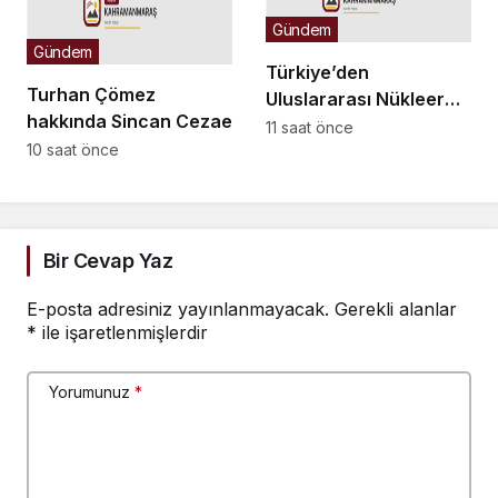
Gündem
Gündem
Türkiye’den
Turhan Çömez
Uluslararası Nükleer
hakkında Sincan Cezaevi’nde
Bilim Olimpiyatı’nda 1
11 saat önce
isyan çıktığı yönündeki
10 saat önce
altın, 3 bronz madalya
açıklamaları nedeniyle
soruşturma başlatıldı
Bir Cevap Yaz
E-posta adresiniz yayınlanmayacak.
Gerekli alanlar
*
ile işaretlenmişlerdir
Yorumunuz
*