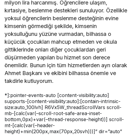
milyon lira harcanmış. Öğrencilere ulaşım,
kırtasiye, beslenme destekleri sunuluyor. Özellikle
yoksul öğrencilerin beslenme desteğinin evine
kimsenin görmediği şekilde, kimsenin
yoksulluğunu yüzüne vurmadan, bilhassa o
küçücük çocukları mahcup etmeden ve okula
gittiklerinde onları diğer çocuklardan geri
düşürmeden yapılan bu hizmet son derece
önemlidir. Bunun için tüm hizmetlerden ayrı olarak
Ahmet Başkanı ve ekibini bilhassa önemle ve
takdirle kutluyorum.
*]:pointer-events-auto [content-visibility:auto]
supports-[content-visibility:auto]:[contain-intrinsic-
size:auto_100lvh] R6Vx5W_threadScrollVars scroll-
mb-[calc(var(–scroll-root-safe-area-inset-
bottom,0px)+var(–thread-response-height))] scroll-
mt-[calc(var(–header-
height)+min(200px,max(70px,20svh)))]” dir=”auto”