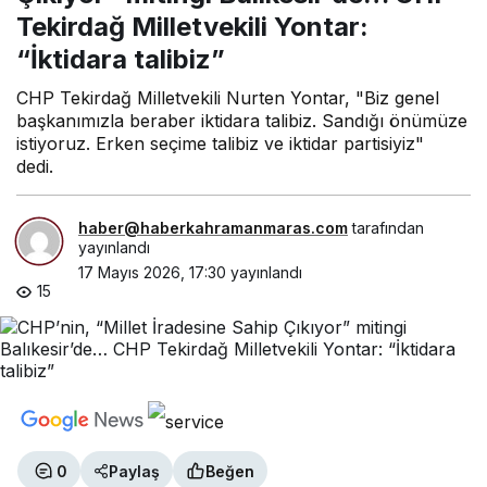
Yontar: “İktidara talibiz”
Tekirdağ Milletvekili Yontar:
“İktidara talibiz”
CHP Tekirdağ Milletvekili Nurten Yontar, "Biz genel
başkanımızla beraber iktidara talibiz. Sandığı önümüze
istiyoruz. Erken seçime talibiz ve iktidar partisiyiz"
dedi.
haber@haberkahramanmaras.com
tarafından
yayınlandı
17 Mayıs 2026, 17:30
yayınlandı
15
0
Paylaş
Beğen