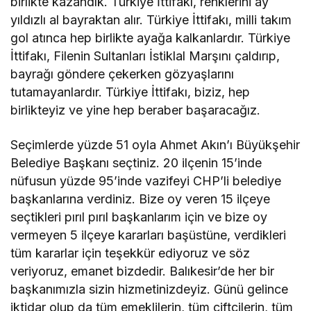
birlikte kazandık. Türkiye İttifakı, renklerini ay
yıldızlı al bayraktan alır. Türkiye İttifakı, milli takım
gol atınca hep birlikte ayağa kalkanlardır. Türkiye
İttifakı, Filenin Sultanları İstiklal Marşını çaldırıp,
bayrağı göndere çekerken gözyaşlarını
tutamayanlardır. Türkiye İttifakı, biziz, hep
birlikteyiz ve yine hep beraber başaracağız.
Seçimlerde yüzde 51 oyla Ahmet Akın’ı Büyükşehir
Belediye Başkanı seçtiniz. 20 ilçenin 15’inde
nüfusun yüzde 95’inde vazifeyi CHP’li belediye
başkanlarına verdiniz. Bize oy veren 15 ilçeye
seçtikleri pırıl pırıl başkanlarım için ve bize oy
vermeyen 5 ilçeye kararları başüstüne, verdikleri
tüm kararlar için teşekkür ediyoruz ve söz
veriyoruz, emanet bizdedir. Balıkesir’de her bir
başkanımızla sizin hizmetinizdeyiz. Günü gelince
iktidar olup da tüm emeklilerin, tüm çiftçilerin, tüm