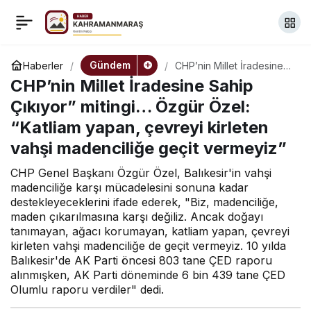
CHP’nin, “Millet
+
-
0
Paylaş
İradesine Sahip Çıkıyor”
Gündem
Haberler
CHP’nin Millet İradesine
Sahip Çıkıyor” mitingi…
CHP’nin Millet İradesine Sahip
Özgür Özel: “Katliam
mitingi Balıkesir’de…
yapan, çevreyi kirleten
Çıkıyor” mitingi… Özgür Özel:
vahşi madenciliğe geçit
“Katliam yapan, çevreyi kirleten
vermeyiz”
CHP Tekirdağ Milletvekili
vahşi madenciliğe geçit vermeyiz”
Yontar: “İktidara talibiz”
CHP Genel Başkanı Özgür Özel, Balıkesir'in vahşi
madenciliğe karşı mücadelesini sonuna kadar
destekleyeceklerini ifade ederek, "Biz, madenciliğe,
maden çıkarılmasına karşı değiliz. Ancak doğayı
tanımayan, ağacı korumayan, katliam yapan, çevreyi
kirleten vahşi madenciliğe de geçit vermeyiz. 10 yılda
Balıkesir'de AK Parti öncesi 803 tane ÇED raporu
alınmışken, AK Parti döneminde 6 bin 439 tane ÇED
Olumlu raporu verdiler" dedi.