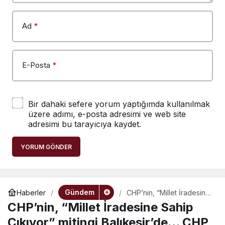
Ad
*
E-Posta
*
Bir dahaki sefere yorum yaptığımda kullanılmak
üzere adımı, e-posta adresimi ve web site
adresimi bu tarayıcıya kaydet.
YORUM GÖNDER
Gündem
Haberler
CHP’nin, “Millet İradesine
Sahip Çıkıyor” mitingi
CHP’nin, “Millet İradesine Sahip
Balıkesir’de… CHP
Tekirdağ Milletvekili
Çıkıyor” mitingi Balıkesir’de… CHP