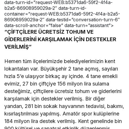
data-turn-id=”request-WEB:b5371da6-59f2-4f4a-
b2a5-86908959029a-2″ data-turn-id-
container=”request-WEB:b5371da6-59f2-4f4a-b2a5-
86908959029a-2″ data-testid=”conversation-turn-6″
data-scroll-anchor=”false” data-turn=”assistant”>
“ÇİFTÇİLERE ÜCRETSİZ TOHUM VE
GİDERLERİNİ KARŞILAMAK İÇİN DESTEKLER
VERİLMİŞ”
Hemen tüm ilçelerimizde belediyelerimizin kent
lokantaları var. Büyükşehir 2 tane açmış, sayıları
hızla 5’e ulaşıyor birkaç ay içinde. 4 tane emekli
evimiz, 27 bin çiftçiye 156 milyon lira sulama
desteğimiz, çiftçilere ücretsiz tohum ve giderlerini
karşılamak için destekler verilmiş. Bir diğer
yandan, 281 bin sokak hayvanının tedavisi, bakımı,
kısırlaştırılması yapılmış. Amatör spor kulüplerine
184 milyon lira destek verilmiş. Kent genelinde bin
900 kültürel ve sanatsal etkinlik düzenlenmiş.