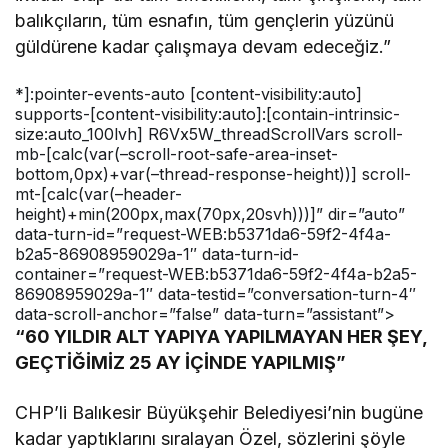
balıkçıların, tüm esnafın, tüm gençlerin yüzünü
güldürene kadar çalışmaya devam edeceğiz.”
*]:pointer-events-auto [content-visibility:auto]
supports-[content-visibility:auto]:[contain-intrinsic-
size:auto_100lvh] R6Vx5W_threadScrollVars scroll-
mb-[calc(var(–scroll-root-safe-area-inset-
bottom,0px)+var(–thread-response-height))] scroll-
mt-[calc(var(–header-
height)+min(200px,max(70px,20svh)))]” dir=”auto”
data-turn-id=”request-WEB:b5371da6-59f2-4f4a-
b2a5-86908959029a-1″ data-turn-id-
container=”request-WEB:b5371da6-59f2-4f4a-b2a5-
86908959029a-1″ data-testid=”conversation-turn-4″
data-scroll-anchor=”false” data-turn=”assistant”>
“60 YILDIR ALT YAPIYA YAPILMAYAN HER ŞEY,
GEÇTİĞİMİZ 25 AY İÇİNDE YAPILMIŞ”
CHP’li Balıkesir Büyükşehir Belediyesi’nin bugüne
kadar yaptıklarını sıralayan Özel, sözlerini şöyle