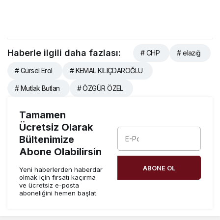
Ofisi Daimi Temsilciliği’ne
atama
Haberle ilgili daha fazlası:
# CHP
# elazığ
# Gürsel Erol
# KEMAL KILIÇDAROĞLU
# Mutlak Butlan
# ÖZGÜR ÖZEL
Tamamen
Ücretsiz Olarak
Bültenimize
Abone Olabilirsin
ABONE OL
Yeni haberlerden haberdar
olmak için fırsatı kaçırma
ve ücretsiz e-posta
aboneliğini hemen başlat.