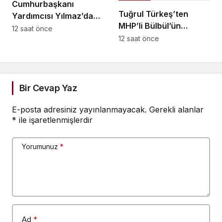
Cumhurbaşkanı
Tuğrul Türkeş’ten
Yardımcısı Yılmaz’dan
MHP’li Bülbül’ün
Demirtaş açıklaması:
12 saat önce
Ayyüce Türkeş Taş’a
12 saat önce
Düzenleme kişiye özel
yönelik tavrına tepki:
olmaz, kararı yargı
Dehşet verici
verir
buluyorum
Bir Cevap Yaz
E-posta adresiniz yayınlanmayacak.
Gerekli alanlar
*
ile işaretlenmişlerdir
Yorumunuz
*
Ad
*