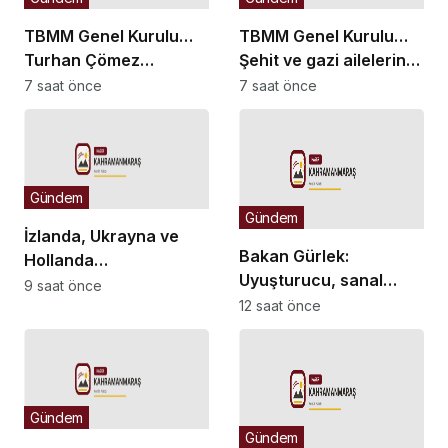
TBMM Genel Kurulu…
TBMM Genel Kurulu…
Turhan Çömez
Şehit ve gazi ailelerine
hakkında başlatılan
yönelik düzenlemeleri
7 saat önce
7 saat önce
soruşturma “kürsü
içeren kanun teklifinin
dokunulmazlığı”
görüşmeleri başladı
tartışmasına neden
oldu
Gündem
Gündem
İzlanda, Ukrayna ve
Bakan Gürlek:
Hollanda
Uyuşturucu, sanal
büyükelçilikleri ile BM
9 saat önce
bahis ve sokak
12 saat önce
Cenevre Ofisi Daimi
çeteleriyle
Temsilciliği’ne atama
mücadelede yeni bir
boyuta geçeceğiz
Gündem
Gündem