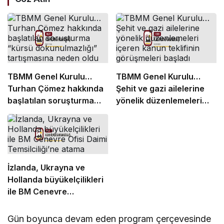
TBMM Genel Kurulu…
TBMM Genel Kurulu…
Turhan Çömez hakkında
Şehit ve gazi ailelerine
başlatılan soruşturma
yönelik düzenlemeleri
“kürsü dokunulmazlığı”
içeren kanun teklifinin
tartışmasına neden oldu
görüşmeleri başladı
İzlanda, Ukrayna ve
Hollanda büyükelçilikleri
ile BM Cenevre
Ofisi Daimi Temsilciliği’ne
atama
Gün boyunca devam eden program çerçevesinde