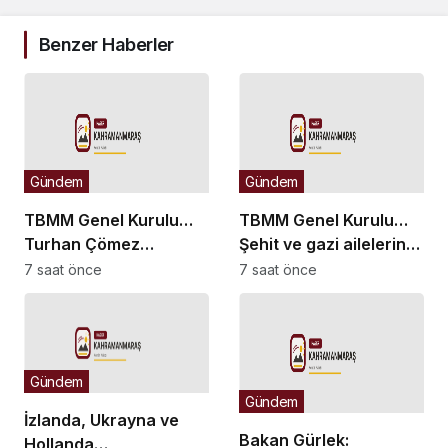
Benzer Haberler
Gündem
Gündem
TBMM Genel Kurulu…
TBMM Genel Kurulu…
Turhan Çömez
Şehit ve gazi ailelerine
hakkında başlatılan
yönelik düzenlemeleri
7 saat önce
7 saat önce
soruşturma “kürsü
içeren kanun teklifinin
dokunulmazlığı”
görüşmeleri başladı
tartışmasına neden
oldu
Gündem
Gündem
İzlanda, Ukrayna ve
Bakan Gürlek:
Hollanda