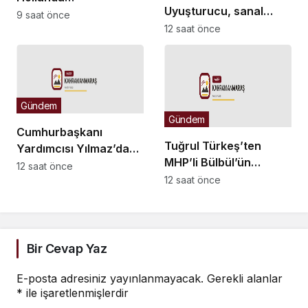
Uyuşturucu, sanal
büyükelçilikleri ile BM
9 saat önce
bahis ve sokak
12 saat önce
Cenevre Ofisi Daimi
çeteleriyle
Temsilciliği’ne atama
mücadelede yeni bir
boyuta geçeceğiz
Gündem
Gündem
Cumhurbaşkanı
Tuğrul Türkeş’ten
Yardımcısı Yılmaz’dan
MHP’li Bülbül’ün
Demirtaş açıklaması:
12 saat önce
Ayyüce Türkeş Taş’a
12 saat önce
Düzenleme kişiye özel
yönelik tavrına tepki:
olmaz, kararı yargı
Dehşet verici
verir
buluyorum
Bir Cevap Yaz
E-posta adresiniz yayınlanmayacak.
Gerekli alanlar
*
ile işaretlenmişlerdir