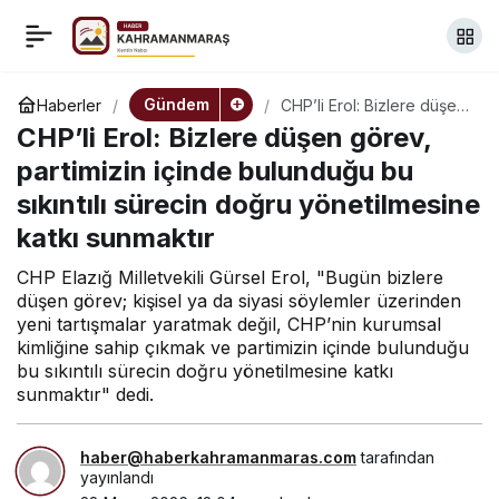
Saadet Partisi Genel
+
-
0
Paylaş
Merkezi, Kurban
Gündem
Haberler
CHP’li Erol: Bizlere düşen
görev, partimizin içinde
CHP’li Erol: Bizlere düşen görev,
bulunduğu bu sıkıntılı
Bayramı dolayısıyla 20
sürecin doğru
partimizin içinde bulunduğu bu
yönetilmesine katkı
sıkıntılı sürecin doğru yönetilmesine
sunmaktır
siyasi parti heyetini
katkı sunmaktır
ağırladı
CHP Elazığ Milletvekili Gürsel Erol, "Bugün bizlere
düşen görev; kişisel ya da siyasi söylemler üzerinden
yeni tartışmalar yaratmak değil, CHP’nin kurumsal
kimliğine sahip çıkmak ve partimizin içinde bulunduğu
bu sıkıntılı sürecin doğru yönetilmesine katkı
sunmaktır" dedi.
haber@haberkahramanmaras.com
tarafından
yayınlandı