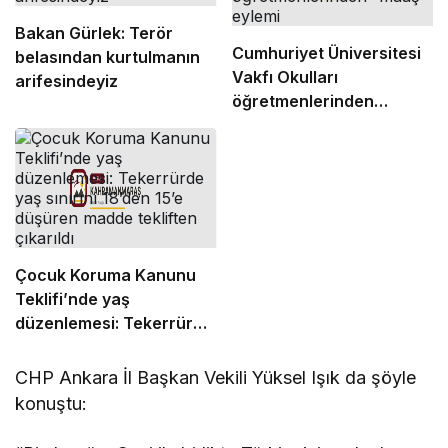
Bakan Gürlek: Terör
Cumhuriyet Üniversitesi
belasından kurtulmanın
Vakfı Okulları
arifesindeyiz
öğretmenlerinden
“maaş” eylemi
Çocuk Koruma Kanunu
Teklifi’nde yaş
düzenlemesi: Tekerrürde
yaş sınırını 18’den 15’e
düşüren madde tekliften
CHP Ankara İl Başkan Vekili Yüksel Işık da şöyle
çıkarıldı
konuştu: