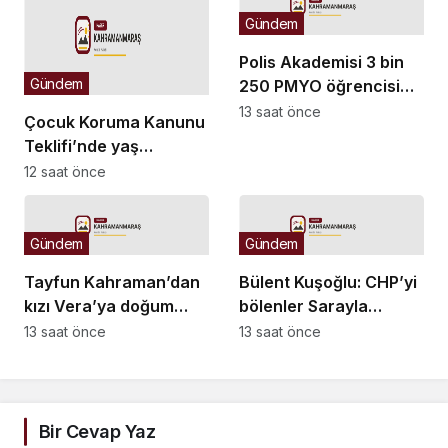
Gündem
Polis Akademisi 3 bin
Gündem
250 PMYO öğrencisi
alacak
13 saat önce
Çocuk Koruma Kanunu
Teklifi’nde yaş
düzenlemesi:
12 saat önce
Tekerrürde yaş sınırını
18’den 15’e düşüren
madde tekliften
Gündem
Gündem
çıkarıldı
Tayfun Kahraman’dan
Bülent Kuşoğlu: CHP’yi
kızı Vera’ya doğum
bölenler Sarayla
günü mesajı
çalışıyordur
13 saat önce
13 saat önce
Bir Cevap Yaz