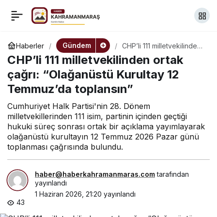
CHP Ankara İl Başkanlığı
+
-
0
Paylaş
Gezi’nin yıl dönümünde
Gündem
Haberler
CHP’li 111 milletvekilinden
ortak çağrı: “Olağanüstü
CHP’li 111 milletvekilinden ortak
Kurultay 12 Temmuz’da
anma töreni düzenledi
toplansın”
çağrı: “Olağanüstü Kurultay 12
Temmuz’da toplansın”
Cumhuriyet Halk Partisi'nin 28. Dönem
milletvekillerinden 111 isim, partinin içinden geçtiği
hukuki süreç sonrası ortak bir açıklama yayımlayarak
olağanüstü kurultayın 12 Temmuz 2026 Pazar günü
toplanması çağrısında bulundu.
haber@haberkahramanmaras.com
tarafından
yayınlandı
1 Haziran 2026, 21:20
yayınlandı
43