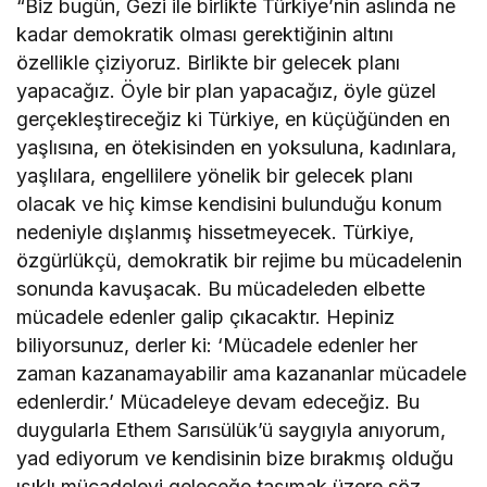
“Biz bugün, Gezi ile birlikte Türkiye’nin aslında ne
kadar demokratik olması gerektiğinin altını
özellikle çiziyoruz. Birlikte bir gelecek planı
yapacağız. Öyle bir plan yapacağız, öyle güzel
gerçekleştireceğiz ki Türkiye, en küçüğünden en
yaşlısına, en ötekisinden en yoksuluna, kadınlara,
yaşlılara, engellilere yönelik bir gelecek planı
olacak ve hiç kimse kendisini bulunduğu konum
nedeniyle dışlanmış hissetmeyecek. Türkiye,
özgürlükçü, demokratik bir rejime bu mücadelenin
sonunda kavuşacak. Bu mücadeleden elbette
mücadele edenler galip çıkacaktır. Hepiniz
biliyorsunuz, derler ki: ‘Mücadele edenler her
zaman kazanamayabilir ama kazananlar mücadele
edenlerdir.’ Mücadeleye devam edeceğiz. Bu
duygularla Ethem Sarısülük’ü saygıyla anıyorum,
yad ediyorum ve kendisinin bize bırakmış olduğu
ışıklı mücadeleyi geleceğe taşımak üzere söz