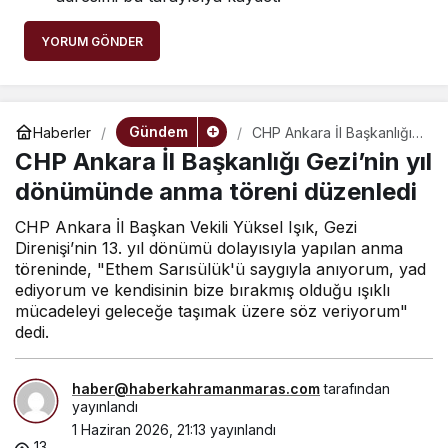
YORUM GÖNDER
Gündem
Haberler
CHP Ankara İl Başkanlığı
Gezi’nin yıl dönümünde
CHP Ankara İl Başkanlığı Gezi’nin yıl
anma töreni düzenledi
dönümünde anma töreni düzenledi
CHP Ankara İl Başkan Vekili Yüksel Işık, Gezi
Direnişi’nin 13. yıl dönümü dolayısıyla yapılan anma
töreninde, "Ethem Sarısülük'ü saygıyla anıyorum, yad
ediyorum ve kendisinin bize bırakmış olduğu ışıklı
mücadeleyi geleceğe taşımak üzere söz veriyorum"
dedi.
haber@haberkahramanmaras.com
tarafından
yayınlandı
1 Haziran 2026, 21:13
yayınlandı
13