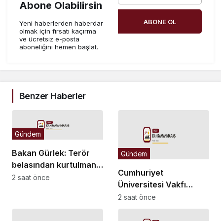
Abone Olabilirsin
ABONE OL
Yeni haberlerden haberdar
olmak için fırsatı kaçırma
ve ücretsiz e-posta
aboneliğini hemen başlat.
Benzer Haberler
Gündem
Bakan Gürlek: Terör
Gündem
belasından kurtulmanın
Cumhuriyet
arifesindeyiz
2 saat önce
Üniversitesi Vakfı
Okulları
2 saat önce
öğretmenlerinden
“maaş” eylemi