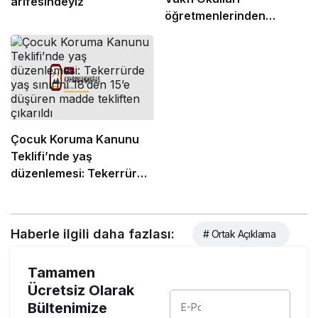
arifesindeyiz
öğretmenlerinden
“maaş” eylemi
Çocuk Koruma Kanunu
Teklifi’nde yaş
düzenlemesi: Tekerrürde
yaş sınırını 18’den 15’e
düşüren madde tekliften
çıkarıldı
Haberle ilgili daha fazlası:
# Ortak Açıklama
Tamamen
Ücretsiz Olarak
Bültenimize