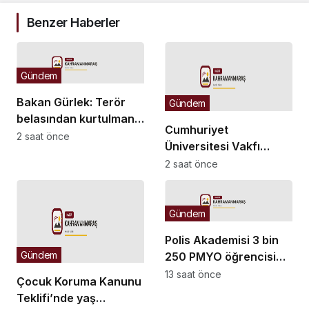
Benzer Haberler
Gündem
Bakan Gürlek: Terör
Gündem
belasından kurtulmanın
Cumhuriyet
arifesindeyiz
2 saat önce
Üniversitesi Vakfı
Okulları
2 saat önce
öğretmenlerinden
“maaş” eylemi
Gündem
Polis Akademisi 3 bin
Gündem
250 PMYO öğrencisi
alacak
13 saat önce
Çocuk Koruma Kanunu
Teklifi’nde yaş