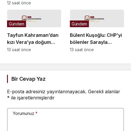
düzenlemesi:
12 saat önce
Tekerrürde yaş sınırını
18’den 15’e düşüren
madde tekliften
Gündem
Gündem
çıkarıldı
Tayfun Kahraman’dan
Bülent Kuşoğlu: CHP’yi
kızı Vera’ya doğum
bölenler Sarayla
günü mesajı
çalışıyordur
13 saat önce
13 saat önce
Bir Cevap Yaz
E-posta adresiniz yayınlanmayacak.
Gerekli alanlar
*
ile işaretlenmişlerdir
Yorumunuz
*