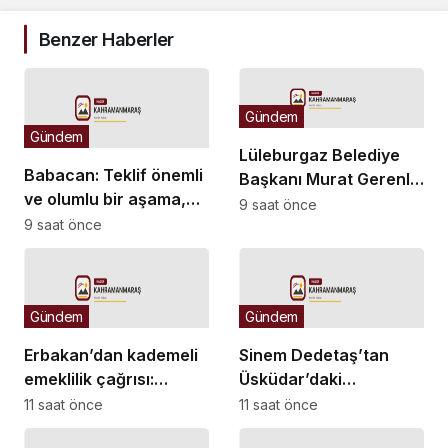
Benzer Haberler
Gündem
Gündem
Lüleburgaz Belediye
Babacan: Teklif önemli
Başkanı Murat Gerenli
ve olumlu bir aşama,
CHP’den istifa etti
9 saat önce
eşitlik yönünden
9 saat önce
eksiklikler giderilmeli
Gündem
Gündem
Erbakan’dan kademeli
Sinem Dedetaş’tan
emeklilik çağrısı:
Üsküdar’daki
Mağduriyet artık
başkanvekili seçimine
11 saat önce
11 saat önce
giderilmeli
ilişkin mesaj