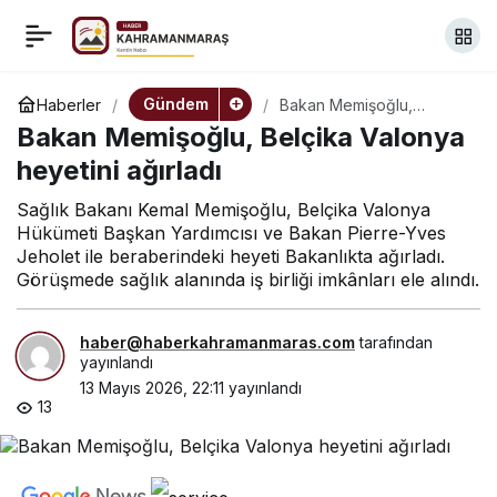
Uraloğlu, ITU heyetiyle
+
-
0
Paylaş
bir araya geldi
Gündem
Haberler
Bakan Memişoğlu,
Belçika Valonya heyetini
Bakan Memişoğlu, Belçika Valonya
ağırladı
heyetini ağırladı
Sağlık Bakanı Kemal Memişoğlu, Belçika Valonya
Hükümeti Başkan Yardımcısı ve Bakan Pierre-Yves
Jeholet ile beraberindeki heyeti Bakanlıkta ağırladı.
Görüşmede sağlık alanında iş birliği imkânları ele alındı.
haber@haberkahramanmaras.com
tarafından
yayınlandı
13 Mayıs 2026, 22:11
yayınlandı
13