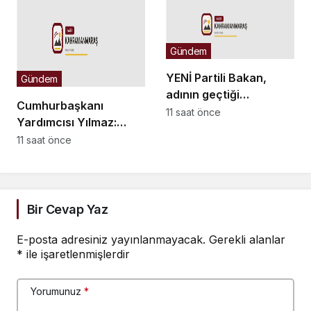
Gündem
YENİ Partili Bakan,
Gündem
adının geçtiği
Cumhurbaşkanı
WhatsApp yazışmaları
11 saat önce
Yardımcısı Yılmaz:
hakkında suç
Güçlü iç cephemiz ile
11 saat önce
duyurusunda bulundu
bölgemizdeki
emperyalist tuzakları
boşa çıkarmaya devam
edeceğiz
Bir Cevap Yaz
E-posta adresiniz yayınlanmayacak.
Gerekli alanlar
*
ile işaretlenmişlerdir
Yorumunuz
*