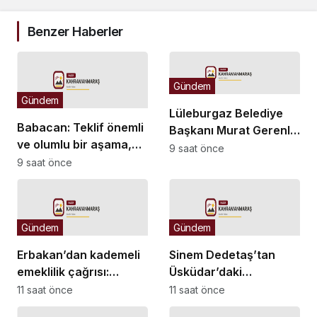
Benzer Haberler
Gündem
Gündem
Lüleburgaz Belediye
Babacan: Teklif önemli
Başkanı Murat Gerenli
ve olumlu bir aşama,
CHP’den istifa etti
9 saat önce
eşitlik yönünden
9 saat önce
eksiklikler giderilmeli
Gündem
Gündem
Erbakan’dan kademeli
Sinem Dedetaş’tan
emeklilik çağrısı:
Üsküdar’daki
Mağduriyet artık
başkanvekili seçimine
11 saat önce
11 saat önce
giderilmeli
ilişkin mesaj