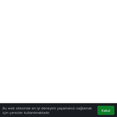
Bu web sitesinde en iyi deneyimi yaşamanızı sağlamak
Kabul
için çerezler kullanılmaktadır.
Akış
Hesabım
Anasayfa