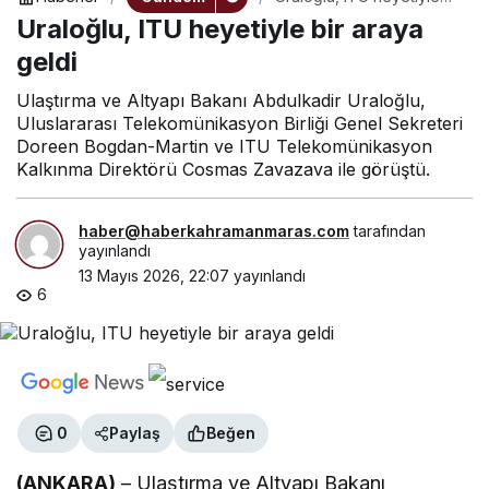
bir araya geldi
Uraloğlu, ITU heyetiyle bir araya
geldi
Ulaştırma ve Altyapı Bakanı Abdulkadir Uraloğlu,
Uluslararası Telekomünikasyon Birliği Genel Sekreteri
Doreen Bogdan-Martin ve ITU Telekomünikasyon
Kalkınma Direktörü Cosmas Zavazava ile görüştü.
haber@haberkahramanmaras.com
tarafından
yayınlandı
13 Mayıs 2026, 22:07
yayınlandı
6
0
Paylaş
Beğen
(ANKARA)
– Ulaştırma ve Altyapı Bakanı