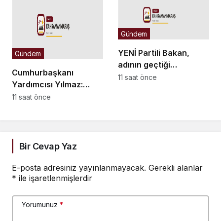
Gündem
YENİ Partili Bakan,
Gündem
adının geçtiği
Cumhurbaşkanı
WhatsApp yazışmaları
11 saat önce
Yardımcısı Yılmaz:
hakkında suç
Güçlü iç cephemiz ile
11 saat önce
duyurusunda bulundu
bölgemizdeki
emperyalist tuzakları
boşa çıkarmaya devam
edeceğiz
Bir Cevap Yaz
E-posta adresiniz yayınlanmayacak.
Gerekli alanlar
*
ile işaretlenmişlerdir
Yorumunuz
*