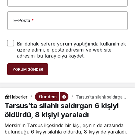
E-Posta
*
Bir dahaki sefere yorum yaptığımda kullanılmak
üzere adımı, e-posta adresimi ve web site
adresimi bu tarayıcıya kaydet.
YORUM GÖNDER
Gündem
Haberler
Tarsus’ta silahlı saldırgan
6 kişiyi öldürdü, 8 kişiyi
Tarsus’ta silahlı saldırgan 6 kişiyi
yaraladı
öldürdü, 8 kişiyi yaraladı
Mersin'in Tarsus ilçesinde bir kişi, eşinin de arasında
bulunduğu 6 kişiyi silahla öldürdü, 8 kişiyi de yaraladı.