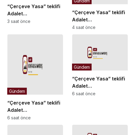
Gündem
“Çerçeve Yasa” teklifi
“Çerçeve Yasa” teklifi
Adalet
Adalet
Komisyonu’nda… İYİ
3 saat önce
Komisyonu’nda… İYİ
4 saat önce
Partili Türkeş Taş ile
Partili Rıdvan Uz,
MHP’li Bülbül arasında
Komisyon Başkanı
“pislik” tartışması
Yüksel’in üzerine
yürüdü
Gündem
“Çerçeve Yasa” teklifi
Adalet
Gündem
Komisyonu’nda… Danış
6 saat önce
Beştaş: Kürtler artık
“Çerçeve Yasa” teklifi
siyasetin malzemesi
Adalet
olmak istemiyor
Komisyonu’nda… YENİ
6 saat önce
Partili Tanrıkulu: Bir
insana ‘Silahını bırak,