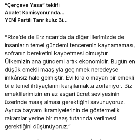
“Çerçeve Yasa” teklifi
Adalet Komisyonu’nda…
YENİ Partili Tanrıkulu: Bir
insana ‘Silahını bırak,
ülkene dön, siyasal ve
“Rize’de de Erzincan’da da diğer illerimizde de
toplumsal hayata katıl’
insanların temel gündemi tencerenin kaynamaması,
diyorsanız, o insan
sofranın bereketini kaybetmesi olmuştur.
kapıdan içeri girdiğinde
Ülkemizin ana gündemi artık ekonomidir. Bugün en
başına ne geleceğini
düşük emekli maaşıyla geçinmek neredeyse
bilmelidir
imkânsız hale gelmiştir. Evi kira olmayan bir emekli
bile temel ihtiyaçlarını karşılamakta zorlanıyor. Biz
emeklilerimizin en az asgari ücret seviyesinin
üzerinde maaş alması gerektiğini savunuyoruz.
Ayrıca bayram ikramiyelerinin de göstermelik
rakamlar yerine bir maaş tutarında verilmesi
gerektiğini düşünüyoruz.”