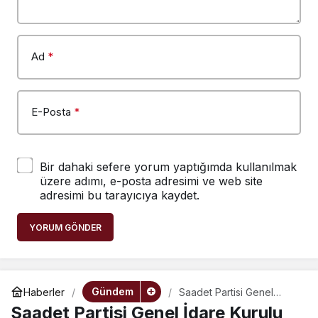
Ad
*
E-Posta
*
Bir dahaki sefere yorum yaptığımda kullanılmak
üzere adımı, e-posta adresimi ve web site
adresimi bu tarayıcıya kaydet.
YORUM GÖNDER
Gündem
Haberler
Saadet Partisi Genel
İdare Kurulu Üyesi Çalık
Saadet Partisi Genel İdare Kurulu
Rize’de konuştu: “Hayat