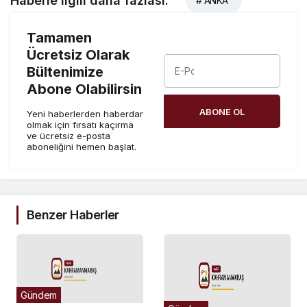
Haberle ilgili daha fazlası:
# ANKA
Tamamen
Ücretsiz Olarak
Bültenimize
Abone Olabilirsin
ABONE OL
Yeni haberlerden haberdar
olmak için fırsatı kaçırma
ve ücretsiz e-posta
aboneliğini hemen başlat.
Benzer Haberler
Gündem