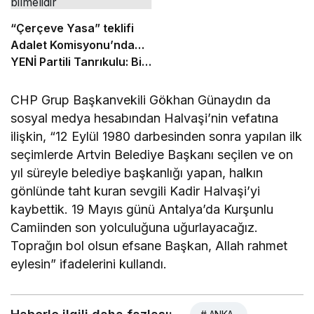
“Çerçeve Yasa” teklifi
Adalet Komisyonu’nda…
YENİ Partili Tanrıkulu: Bir
insana ‘Silahını bırak,
ülkene dön, siyasal ve
CHP Grup Başkanvekili Gökhan Günaydın da
toplumsal hayata katıl’
sosyal medya hesabından Halvaşi’nin vefatına
diyorsanız, o insan
ilişkin, “12 Eylül 1980 darbesinden sonra yapılan ilk
kapıdan içeri girdiğinde
seçimlerde Artvin Belediye Başkanı seçilen ve on
başına ne geleceğini
yıl süreyle belediye başkanlığı yapan, halkın
bilmelidir
gönlünde taht kuran sevgili Kadir Halvaşi’yi
kaybettik. 19 Mayıs günü Antalya’da Kurşunlu
Camiinden son yolculuğuna uğurlayacağız.
Toprağın bol olsun efsane Başkan, Allah rahmet
eylesin” ifadelerini kullandı.