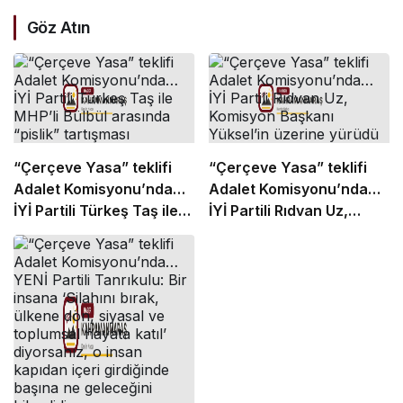
Göz Atın
“Çerçeve Yasa” teklifi
“Çerçeve Yasa” teklifi
Adalet Komisyonu’nda…
Adalet Komisyonu’nda…
İYİ Partili Türkeş Taş ile
İYİ Partili Rıdvan Uz,
MHP’li Bülbül arasında
Komisyon Başkanı
“pislik” tartışması
Yüksel’in üzerine yürüdü