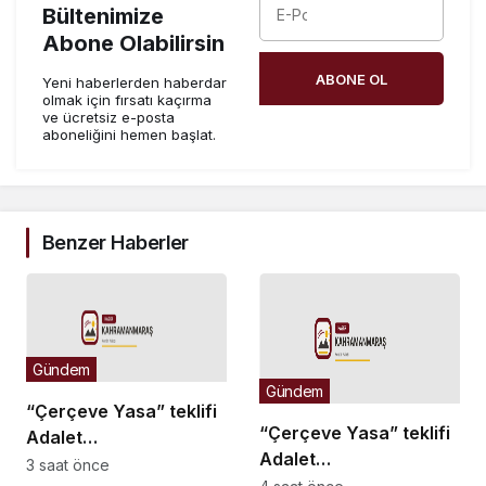
Bültenimize
Abone Olabilirsin
ABONE OL
Yeni haberlerden haberdar
olmak için fırsatı kaçırma
ve ücretsiz e-posta
aboneliğini hemen başlat.
Benzer Haberler
Gündem
Gündem
“Çerçeve Yasa” teklifi
“Çerçeve Yasa” teklifi
Adalet
Adalet
Komisyonu’nda… İYİ
3 saat önce
Komisyonu’nda… İYİ