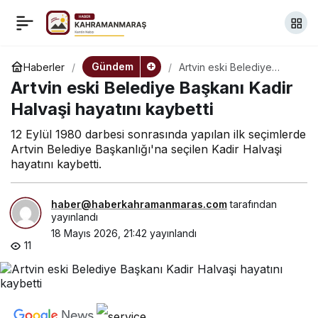
Tarsus’ta silahlı
+
-
0
Paylaş
saldırgan 6 kişiyi
Gündem
Haberler
Artvin eski Belediye
Başkanı Kadir Halvaşi
Artvin eski Belediye Başkanı Kadir
hayatını kaybetti
öldürdü, 8 kişiyi yaraladı
Halvaşi hayatını kaybetti
12 Eylül 1980 darbesi sonrasında yapılan ilk seçimlerde
Artvin Belediye Başkanlığı'na seçilen Kadir Halvaşi
hayatını kaybetti.
haber@haberkahramanmaras.com
tarafından
yayınlandı
18 Mayıs 2026, 21:42
yayınlandı
11