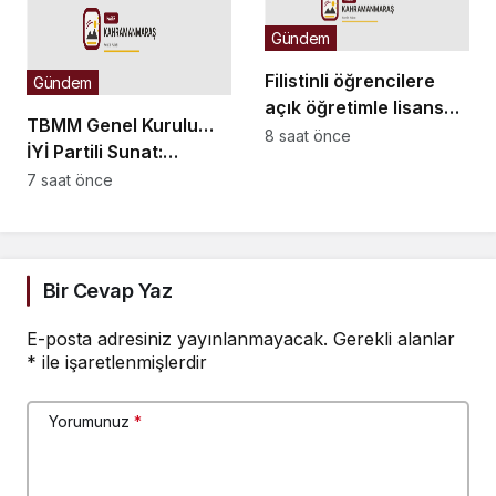
ülkene dön, siyasal ve
Gündem
toplumsal hayata katıl’
diyorsanız, o insan
Filistinli öğrencilere
Gündem
kapıdan içeri girdiğinde
açık öğretimle lisans
başına ne geleceğini
TBMM Genel Kurulu…
eğitimi için çalışmalar
8 saat önce
bilmelidir
İYİ Partili Sunat:
hızlandırıldı
“Çocukların suça
7 saat önce
sürüklenmesinde 25
yıllık politikalar
sorgulanmalı”
Bir Cevap Yaz
E-posta adresiniz yayınlanmayacak.
Gerekli alanlar
*
ile işaretlenmişlerdir
Yorumunuz
*