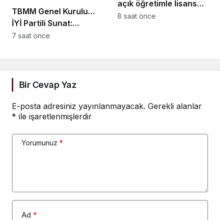
açık öğretimle lisans
başına ne geleceğini
TBMM Genel Kurulu…
eğitimi için çalışmalar
8 saat önce
bilmelidir
İYİ Partili Sunat:
hızlandırıldı
“Çocukların suça
7 saat önce
sürüklenmesinde 25
yıllık politikalar
sorgulanmalı”
Bir Cevap Yaz
E-posta adresiniz yayınlanmayacak.
Gerekli alanlar
*
ile işaretlenmişlerdir
Yorumunuz
*
Ad
*