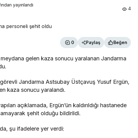
fından yayınlandı
4
0
Paylaş
Beğen
 meydana gelen kaza sonucu yaralanan Jandarma
du.
 görevli Jandarma Astsubay Üstçavuş Yusuf Ergün,
n kaza sonucu yaralandı.
pılan açıklamada, Ergün’ün kaldırıldığı hastanede
mayarak şehit olduğu bildirildi.
, şu ifadelere yer verdi: