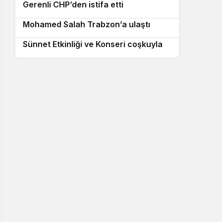
Gerenli CHP’den istifa etti
Trabzonspor’un yeni transferi
10
Mohamed Salah Trabzon’a ulaştı
5 Ağustos Dünya Sivaslılar Günü
Sünnet Etkinliği ve Konseri coşkuyla
kutlandı