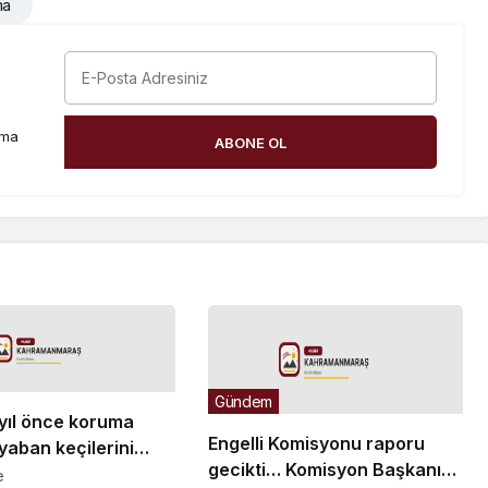
ma
rma
ABONE OL
Gündem
6 yıl önce koruma
Engelli Komisyonu raporu
 yaban keçilerini
gecikti… Komisyon Başkanı
ra idari para cezası
e