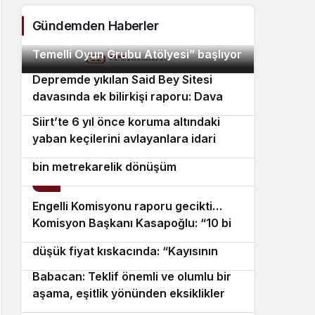
dava
D
Gündemden Haberler
Beşiktaş Belediyesi’nin “Theraplay
so
2
Temelli Oyun Grubu Atölyesi” başlıyor
Depremde yıkılan Said Bey Sitesi
3
davasında ek bilirkişi raporu: Dava
dışı 6 kişinin daha sorumluluğu tespit
Siirt’te 6 yıl önce koruma altındaki
4
edildi
yaban keçilerini avlayanlara idari
Efeler Belediyesi’nden iki noktada 25
para cezası kesildi
bin metrekarelik dönüşüm
5
Engelli Komisyonu raporu gecikti…
6
Komisyon Başkanı Kasapoğlu: “10 bin
Malatyalı kayısı üreticisi maliyet ve
sayfayı aşan devasa bir
7
düşük fiyat kıskacında: “Kayısının
değerlendirme havuzu söz konusu”
sahibi yok”
Babacan: Teklif önemli ve olumlu bir
8
aşama, eşitlik yönünden eksiklikler
Lüleburgaz Belediye Başkanı Murat
9
giderilmeli