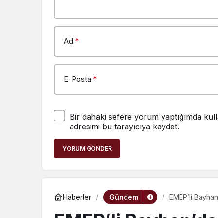
Ad
*
E-Posta
*
Bir dahaki sefere yorum yaptığımda kull
adresimi bu tarayıcıya kaydet.
YORUM GÖNDER
Gündem
Haberler
EMEP’li Bayhan’
kadar grev sü