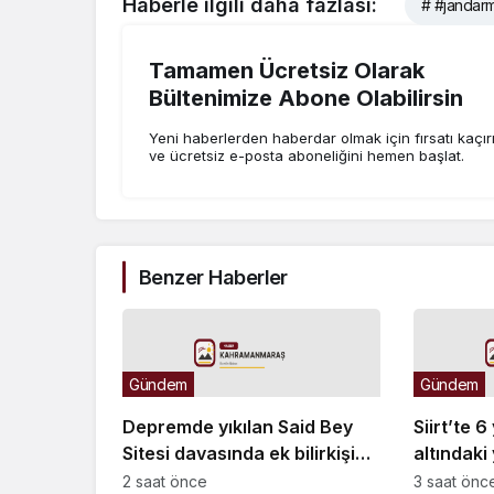
Haberle ilgili daha fazlası:
# #jandar
Tamamen Ücretsiz Olarak
Bültenimize Abone Olabilirsin
Yeni haberlerden haberdar olmak için fırsatı kaçı
ve ücretsiz e-posta aboneliğini hemen başlat.
Benzer Haberler
Gündem
Gündem
Depremde yıkılan Said Bey
Siirt’te 
Sitesi davasında ek bilirkişi
altındaki
raporu: Dava dışı 6 kişinin
avlayanla
2 saat önce
3 saat önc