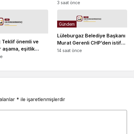
Kasapoğlu: “10 bin sayfayı
3 saat önce
aşan devasa bir
değerlendirme havuzu söz
konusu”
Gündem
Lüleburgaz Belediye Başkanı
Teklif önemli ve
Murat Gerenli CHP’den istifa
r aşama, eşitlik
etti
14 saat önce
eksiklikler
ce
li
 alanlar
*
ile işaretlenmişlerdir