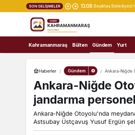
13:06
Depremde yıkılan Said
SON GELIŞMELER
Kahramanmaraş
Bülten
Gündem
Yurt
Gündem
Haberler
Ankara-Niğde O
Ankara-Niğde Oto
jandarma personeli
Ankara-Niğde Otoyolu'nda meydana
Astsubay Üstçavuş Yusuf Ergün şeh