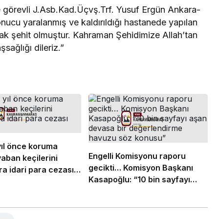
 görevli J.Asb.Kad.Üçvş.Trf. Yusuf Ergün Ankara-
ucu yaralanmış ve kaldırıldığı hastanede yapılan
k şehit olmuştur. Kahraman Şehidimize Allah’tan
sağlığı dileriz.”
 yıl önce koruma
Engelli Komisyonu raporu
yaban keçilerini
gecikti… Komisyon Başkanı
ra idari para cezası
Kasapoğlu: “10 bin sayfayı
aşan devasa bir
değerlendirme havuzu söz
konusu”