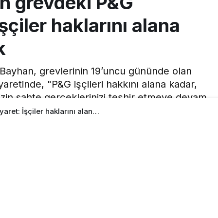
n grevdeki P&G
İşçiler haklarını alana
k
 Bayhan, grevlerinin 19’uncu gününde olan
iyaretinde, "P&G işçileri hakkını alana kadar,
izin sahte gerçeklerinizi teşhir etmeye devam
r grev sürecek" dedi.
fından yayınlandı
2
0
Paylaş
Beğen