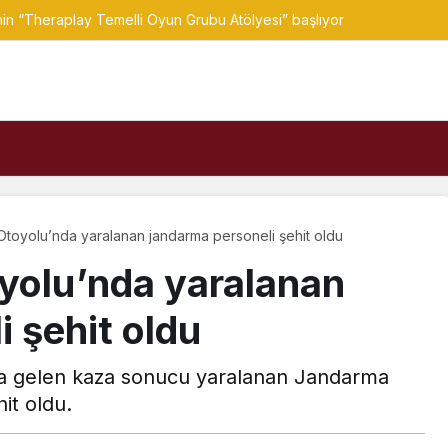
 Bey Sitesi davasında ek bilirkişi raporu: Dava dışı 6 kişinin daha so
toyolu’nda yaralanan jandarma personeli şehit oldu
yolu’nda yaralanan
 şehit oldu
 gelen kaza sonucu yaralanan Jandarma
it oldu.