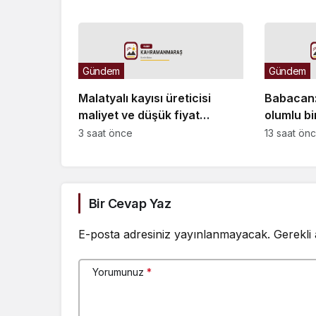
daha sorumluluğu tespit
kesildi
edildi
Gündem
Gündem
Malatyalı kayısı üreticisi
Babacan: 
maliyet ve düşük fiyat
olumlu bi
kıskacında: “Kayısının sahibi
yönünden 
3 saat önce
13 saat ön
yok”
giderilme
Bir Cevap Yaz
E-posta adresiniz yayınlanmayacak.
Gerekli
Yorumunuz
*