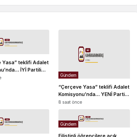
Yasa” teklifi Adalet
’nda… İYİ Partili
Gündem
z, Komisyon Başkanı
e
n üzerine yürüdü
“Çerçeve Yasa” teklifi Adalet
Komisyonu’nda… YENİ Partili
Tanrıkulu: Bir insana ‘Silahını
8 saat önce
bırak, ülkene dön, siyasal ve
toplumsal hayata katıl’
diyorsanız, o insan kapıdan
Gündem
içeri girdiğinde başına ne
Filistinli öğrencilere açık