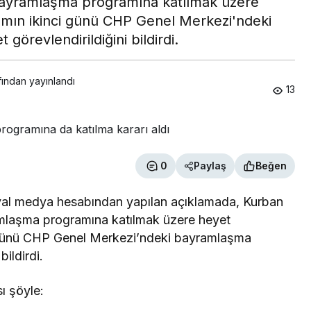
ayramlaşma programına katılmak üzere
ramın ikinci günü CHP Genel Merkezi'ndeki
örevlendirildiğini bildirdi.
fından yayınlandı
13
0
Paylaş
Beğen
syal medya hesabından yapılan açıklamada, Kurban
laşma programına katılmak üzere heyet
ci günü CHP Genel Merkezi’ndeki bayramlaşma
bildirdi.
ası şöyle: