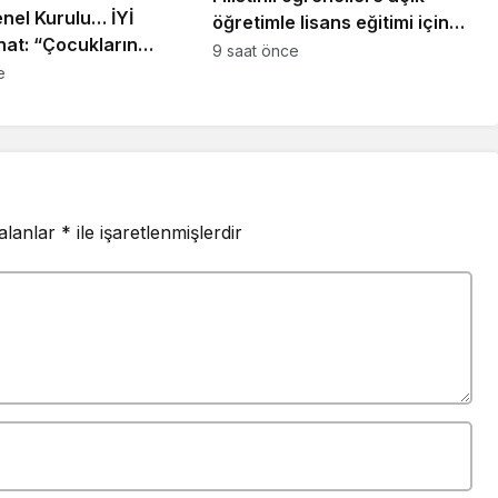
geleceğini bilmelidir
el Kurulu… İYİ
öğretimle lisans eğitimi için
unat: “Çocukların
çalışmalar hızlandırıldı
9 saat önce
üklenmesinde 25
e
itikalar sorgulanmalı”
 alanlar
*
ile işaretlenmişlerdir