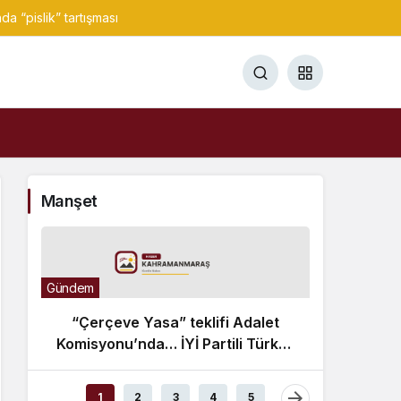
a “pislik” tartışması
Manşet
Gündem
“Çerçeve Yasa” teklifi Adalet
Komisyonu’nda… İYİ Partili Türkeş
Gündem
Taş ile MHP’li Bülbül arasında
“Çer
“pislik” tartışması
1
2
3
4
5