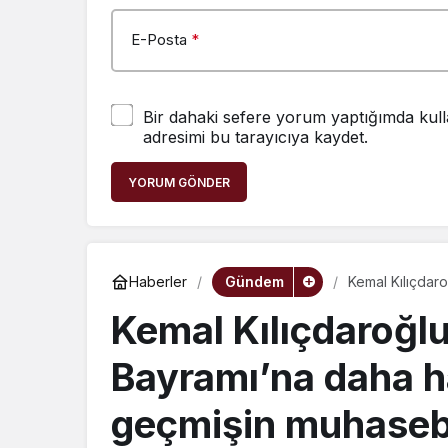
E-Posta
*
Bir dahaki sefere yorum yaptığımda kull
adresimi bu tarayıcıya kaydet.
YORUM GÖNDER
Gündem
Haberler
Kemal Kılıçdaro
geçmişin muhas
Kemal Kılıçdaroğlu
Bayramı’na daha ha
geçmişin muhasebe