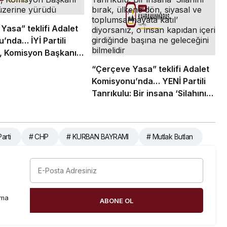
Yasa” teklifi Adalet
’nda… İYİ Partili
, Komisyon Başkanı
 üzerine yürüdü
“Çerçeve Yasa” teklifi Adalet
Komisyonu’nda… YENİ Partili
Tanrıkulu: Bir insana ‘Silahını
bırak, ülkene dön, siyasal ve
toplumsal hayata katıl’
diyorsanız, o insan kapıdan
arti
# CHP
# KURBAN BAYRAMI
# Mutlak Butlan
içeri girdiğinde başına ne
geleceğini bilmelidir
rma
ABONE OL