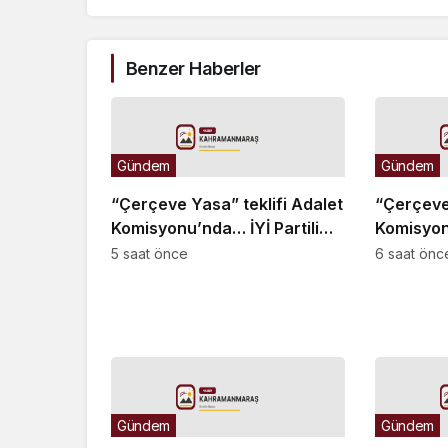
Benzer Haberler
Gündem
Gündem
“Çerçeve Yasa” teklifi Adalet
“Çerçeve 
Komisyonu’nda… İYİ Partili
Komisyonu
Türkeş Taş ile MHP’li Bülbül
Rıdvan U
5 saat önce
6 saat önc
arasında “pislik” tartışması
Yüksel’i
Gündem
Gündem