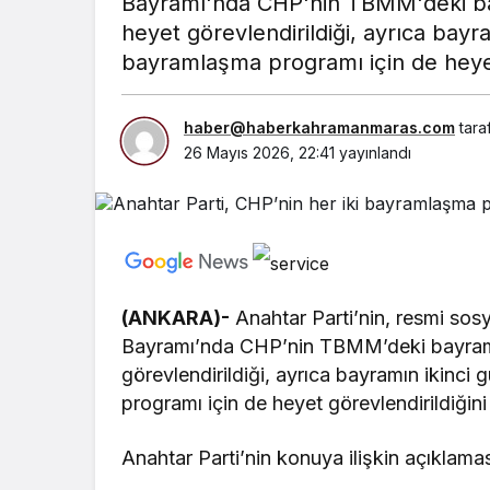
Bayramı'nda CHP'nin TBMM'deki b
heyet görevlendirildiği, ayrıca bay
bayramlaşma programı için de heyet g
haber@haberkahramanmaras.com
tara
26 Mayıs 2026, 22:41
yayınlandı
(ANKARA)-
Anahtar Parti’nin, resmi so
Bayramı’nda CHP’nin TBMM’deki bayram
görevlendirildiği, ayrıca bayramın ikin
programı için de heyet görevlendirildiğini 
Anahtar Parti’nin konuya ilişkin açıklam