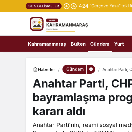
4:24
“Çerçeve Yasa” teklifi
SON GELIŞMELER
Kahramanmaraş
Bülten
Gündem
Yurt
Gündem
Haberler
Anahtar Parti, 
Anahtar Parti, CHP
bayramlaşma prog
kararı aldı
Anahtar Parti'nin, resmi sosyal me