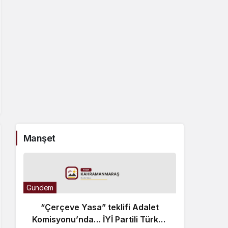
Manşet
Gündem
“Çerçeve Yasa” teklifi Adalet
Komisyonu’nda… İYİ Partili Türkeş
Günde