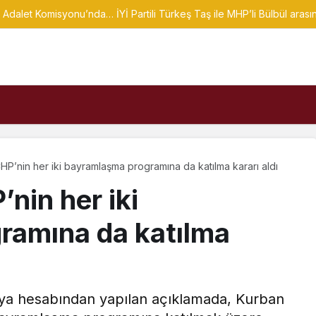
 Adalet Komisyonu’nda… İYİ Partili Türkeş Taş ile MHP’li Bülbül arasınd
CHP’nin her iki bayramlaşma programına da katılma kararı aldı
’nin her iki
ramına da katılma
dya hesabından yapılan açıklamada, Kurban