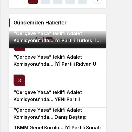
Komisy
Uz, K
Gündemden Haberler
“Çerçeve Yasa” teklifi Adalet
Komisyonu’nda… İYİ Partili Türkeş Taş
2
ile MHP’li Bülbül arasında “pislik”
tartışması
“Çerçeve Yasa” teklifi Adalet
Komisyonu’nda… İYİ Partili Rıdvan Uz,
Komisyon Başkanı Yüksel’in üzerine
yürüdü
3
“Çerçeve Yasa” teklifi Adalet
4
Komisyonu’nda… YENİ Partili
Tanrıkulu: Bir insana ‘Silahını bırak,
“Çerçeve Yasa” teklifi Adalet
ülkene dön, siyasal ve toplumsal
5
Komisyonu’nda… Danış Beştaş:
hayata katıl’ diyorsanız, o insan
Kürtler artık siyasetin malzemesi
kapıdan içeri girdiğinde başına ne
TBMM Genel Kurulu… İYİ Partili Sunat:
6
olmak istemiyor