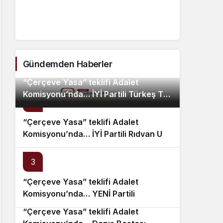
Taş ile MHP’li Bülbül arasında
“Ç
“pislik” tartışması
Komi
Uz,
Gündemden Haberler
“Çerçeve Yasa” teklifi Adalet
Komisyonu’nda… İYİ Partili Türkeş Taş
2
ile MHP’li Bülbül arasında “pislik”
tartışması
“Çerçeve Yasa” teklifi Adalet
Komisyonu’nda… İYİ Partili Rıdvan Uz,
Komisyon Başkanı Yüksel’in üzerine
yürüdü
3
“Çerçeve Yasa” teklifi Adalet
4
Komisyonu’nda… YENİ Partili
Tanrıkulu: Bir insana ‘Silahını bırak,
“Çerçeve Yasa” teklifi Adalet
ülkene dön, siyasal ve toplumsal
5