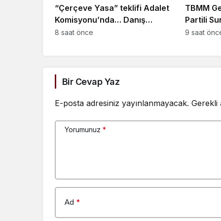
“Çerçeve Yasa” teklifi Adalet
TBMM Gen
Komisyonu’nda… Danış
Partili S
Beştaş: Kürtler artık siyasetin
suça sür
8 saat önce
9 saat önc
malzemesi olmak istemiyor
yıllık pol
Bir Cevap Yaz
E-posta adresiniz yayınlanmayacak.
Gerekli
Yorumunuz
*
Ad
*