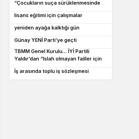
geleceğini bilmelidir
“Çocukların suça sürüklenmesinde
Filistinli öğrencilere açık öğretimle
7
25 yıllık politikalar sorgulanmalı”
lisans eğitimi için çalışmalar
CHP: En güzel günler bu ülkenin
8
hızlandırıldı
yeniden ayağa kalktığı gün
Yatağan Belediye Başkanı Mesut
başlayacak
9
Günay YENİ Parti’ye geçti
TBMM Genel Kurulu… İYİ Partili
10
Yaldır’dan “Islah olmayan failler için
Burhaniye Belediyesi ile DİSK/Genel-
Suriye’de cezaevi inşa edelim” önerisi
İş arasında toplu iş sözleşmesi
imzalandı