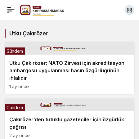
Utku Çakırözer
Gündem
Utku Çakırözer: NATO Zirvesi için akreditasyon
ambargosu uygulanması basın özgürlüğünün
ihlalidir
1 ay önce
Gündem
Çakırözer’den tutuklu gazeteciler için özgürlük
çağrısı
2 ay önce