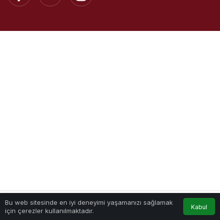
Bu web sitesinde en iyi deneyimi yaşamanızı sağlamak
Kabul
için çerezler kullanılmaktadır.
Akış
Hesabım
Anasayfa