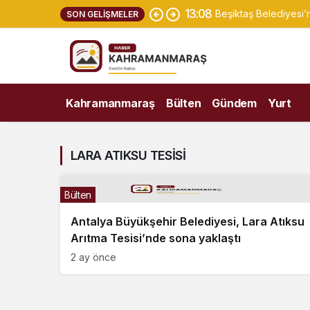
13:08
Beşiktaş Belediyesi’
SON GELIŞMELER
Kahramanmaraş
Bülten
Gündem
Yurt
LARA ATIKSU TESİSİ
Bülten
Antalya Büyükşehir Belediyesi, Lara Atıksu
Arıtma Tesisi’nde sona yaklaştı
2 ay önce