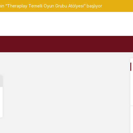
nin “Theraplay Temelli Oyun Grubu Atölyesi” başlıyor