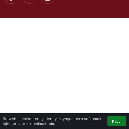
Bu web sitesinde en iyi deneyimi yaşamanızı sağlamak
Kabul
için çerezler kullanılmaktadır.
Akış
Hesabım
Anasayfa