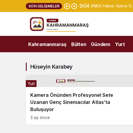
9:04
ANKA Haber Ajansı 9
SON GELIŞMELER
Kahramanmaraş
Bülten
Gündem
Yurt
Hüseyin Karabey
Yurt
Kamera Önünden Profesyonel Sete
Uzanan Genç Sinemacılar Atlas’ta
Buluşuyor
3 ay önce