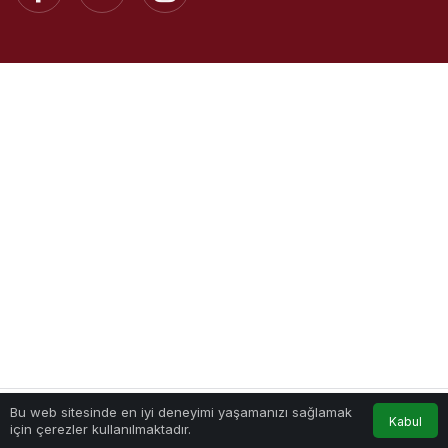
Bu web sitesinde en iyi deneyimi yaşamanızı sağlamak
Kabul
için çerezler kullanılmaktadır.
Akış
Hesabım
Anasayfa