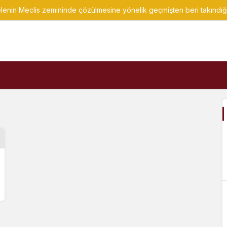
lenin Meclis zemininde çözülmesine yönelik geçmişten beri takındı