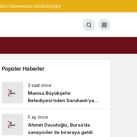
ğımız tutumumuzu sürdüreceğiz
Popüler Haberler
3 saat önce
Manisa Büyükşehir
Belediyesi’nden Saruhanlı’ya
tarımsal sulama desteği
5 ay önce
Ahmet Davutoğlu, Bursa’da
sanayiciler ile biraraya geldi