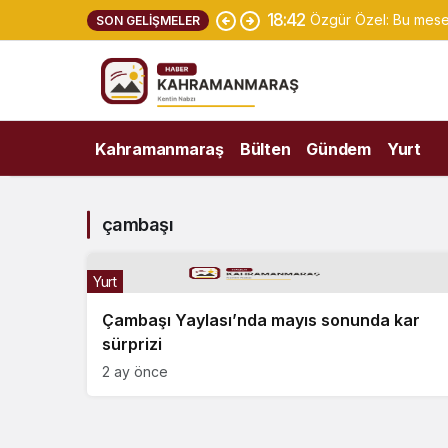
18:42
Özgür Özel: Bu mese
SON GELIŞMELER
Kahramanmaraş
Bülten
Gündem
Yurt
çambaşı
Yurt
Çambaşı Yaylası’nda mayıs sonunda kar
sürprizi
2 ay önce