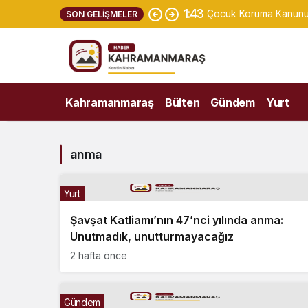
1:43
Çocuk Koruma Kanunu Te
SON GELIŞMELER
Kahramanmaraş
Bülten
Gündem
Yurt
anma
Yurt
Şavşat Katliamı’nın 47’nci yılında anma:
Unutmadık, unutturmayacağız
2 hafta önce
Gündem