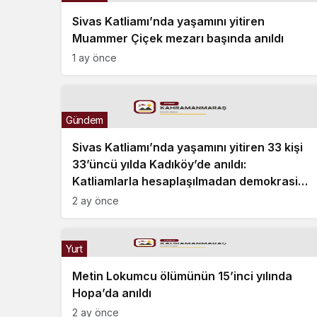
Sivas Katliamı’nda yaşamını yitiren
Muammer Çiçek mezarı başında anıldı
1 ay önce
Gündem
Sivas Katliamı’nda yaşamını yitiren 33 kişi
33’üncü yılda Kadıköy’de anıldı:
Katliamlarla hesaplaşılmadan demokrasi
gelmez
2 ay önce
Yurt
Metin Lokumcu ölümünün 15’inci yılında
Hopa’da anıldı
2 ay önce