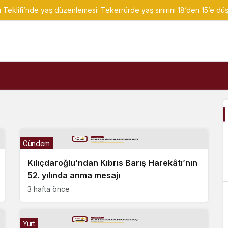
klifi’nde yaş düzenlemesi: Tekerrürde yaş sınırını 18’den 15’e düşü
Gündem
Kılıçdaroğlu’ndan Kıbrıs Barış Harekâtı’nın
52. yılında anma mesajı
3 hafta önce
Yurt