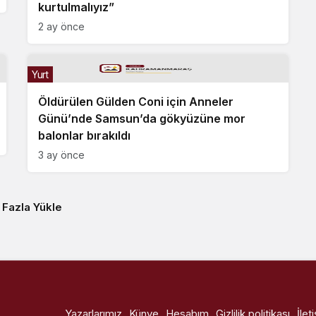
kurtulmalıyız”
2 ay önce
Yurt
Öldürülen Gülden Coni için Anneler
Günü’nde Samsun’da gökyüzüne mor
balonlar bırakıldı
3 ay önce
 Fazla Yükle
Yazarlarımız
Künye
Hesabım
Gizlilik politikası
İlet