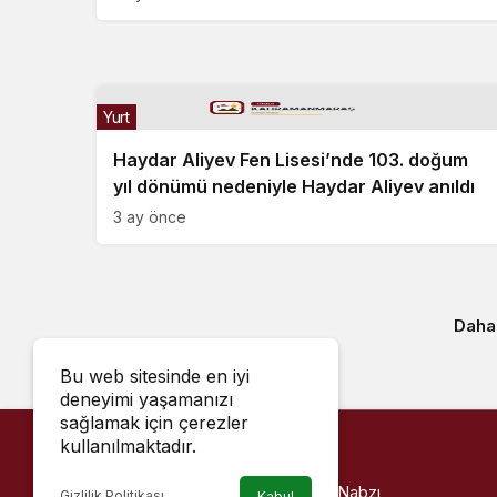
Yurt
Haydar Aliyev Fen Lisesi’nde 103. doğum
yıl dönümü nedeniyle Haydar Aliyev anıldı
3 ay önce
Daha
Bu web sitesinde en iyi
deneyimi yaşamanızı
sağlamak için çerezler
kullanılmaktadır.
Haber Kahramanmaraş - Kentin Nabzı
Gizlilik Politikası
Kabul