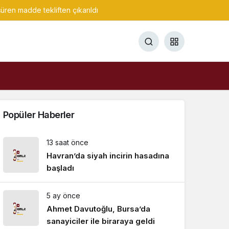
ren madde tekliften çıkarıldı
Popüler Haberler
13 saat önce
Havran’da siyah incirin hasadına
başladı
5 ay önce
Ahmet Davutoğlu, Bursa’da
sanayiciler ile biraraya geldi