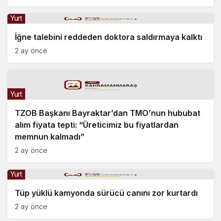
Yurt
İğne talebini reddeden doktora saldırmaya kalktı
2 ay önce
Yurt
TZOB Başkanı Bayraktar’dan TMO’nun hububat
alım fiyata tepti: “Üreticimiz bu fiyatlardan
memnun kalmadı”
2 ay önce
Yurt
Tüp yüklü kamyonda sürücü canını zor kurtardı
2 ay önce