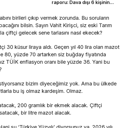
raporu: Dava dışı 6 kişinin
daha sorumluluğu tespit edildi
abını birileri çıkıp vermek zorunda. Bu soruların
pacağını bilsin. Sayın Vahit Kirişci, siz eski Tarım
la çiftçi gelecek sene tarlasını nasıl ekecek?
ftçi 30 küsur liraya aldı. Geçen yıl 40 lira olan mazot
zde 80, yüzde 70 artarken siz buğday fiyatında
ınız TÜİK enflasyon oranı bile yüzde 36. Yani bu
?
 istiyorsanız bizim diyeceğimiz yok. Ama bu ülkede
iyatlarla bu iş olmaz kardeşim. Olmaz.
atacak, 200 gramlık bir ekmek alacak. Çiftçi
satacak, bir litre mazot alacak.
Hani şu ‘Türkiye Yüzyılı’ diyorsunuz ya, 2026 yılı