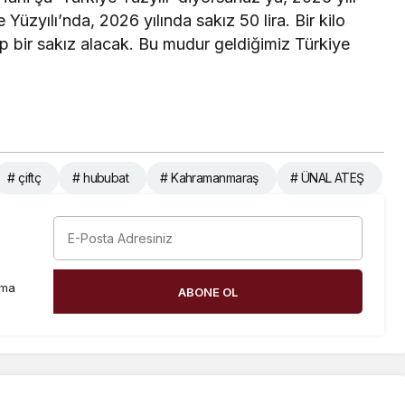
e Yüzyılı’nda, 2026 yılında sakız 50 lira. Bir kilo
tıp bir sakız alacak. Bu mudur geldiğimiz Türkiye
# çiftç
# hububat
# Kahramanmaraş
# ÜNAL ATEŞ
rma
ABONE OL