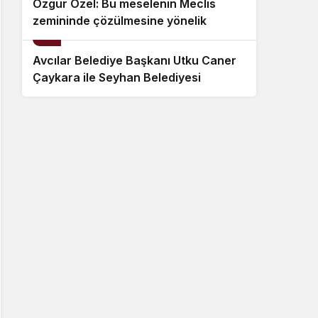
Özgür Özel: Bu meselenin Meclis
zemininde çözülmesine yönelik
10
geçmişten beri takındığımız
tutumumuzu sürdüreceğiz
Avcılar Belediye Başkanı Utku Caner
Çaykara ile Seyhan Belediyesi
Temizlik İşleri Müdürü Özcan Zenger
hakkında tahliye kararı verildi