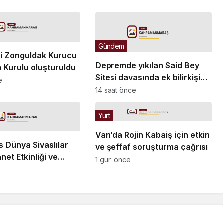
Gündem
ti Zonguldak Kurucu
Depremde yıkılan Said Bey
m Kurulu oluşturuldu
Sitesi davasında ek bilirkişi
e
raporu: Dava dışı 6 kişinin
14 saat önce
daha sorumluluğu tespit
edildi
Yurt
Van’da Rojin Kabaiş için etkin
 Dünya Sivaslılar
ve şeffaf soruşturma çağrısı
et Etkinliği ve
1 gün önce
oşkuyla kutlandı