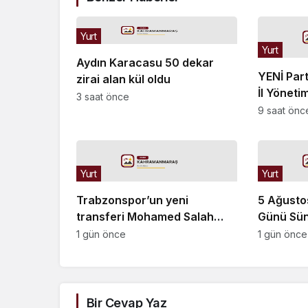
Yurt
Yurt
Aydın Karacasu 50 dekar
YENİ Par
zirai alan kül oldu
İl Yöneti
3 saat önce
9 saat önc
Yurt
Yurt
Trabzonspor’un yeni
5 Ağustos
transferi Mohamed Salah
Günü Sünn
Trabzon’a ulaştı
Konseri c
1 gün önce
1 gün önce
Bir Cevap Yaz