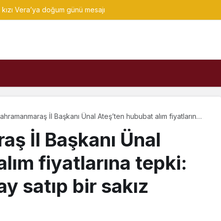
kızı Vera’ya doğum günü mesajı
hramanmaraş İl Başkanı Ünal Ateş’ten hububat alım fiyatlarına
 “Çiftçi 3 kilo buğday satıp bir sakız alacak”
ş İl Başkanı Ünal
lım fiyatlarına tepki:
ay satıp bir sakız