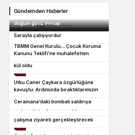
Gündemden Haberler
Tayfun Kahraman’dan kızı Vera’ya
2
doğum günü mesajı
Bülent Kuşoğlu: CHP’yi bölenler
3
Sarayla çalışıyordur
TBMM Genel Kurulu… Çocuk Koruma
4
Kanunu Teklifi’ne muhalefetten
Aydın Karacasu 50 dekar zirai alan
“cezalandırma odaklı” eleştiri
kül oldu
5
Utku Caner Çaykara özgürlüğüne
6
kavuştu: Ardımızda bıraktıklarımızın
Şam Büyükelçisi Yılmaz’dan
7
da tahliye olmalarını, özgürlüğüne,
8
Ceramana’daki bombalı saldırıya
ailelerine kavuşmalarını diliyorum
Beşiktaş, Çekya’da 10 kişiyle kazandı
kınama
Erdoğan, Suudi Arabistan’a günübirlik
çalışma ziyareti gerçekleştirecek
9