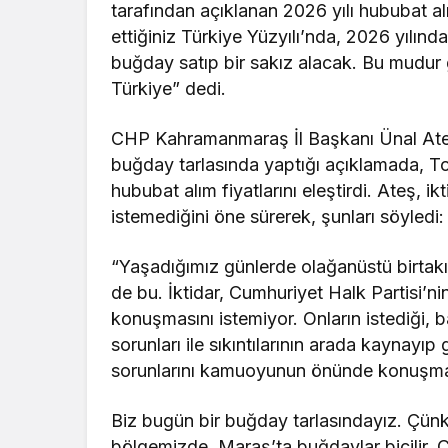
tarafından açıklanan 2026 yılı hububat alı
ettiğiniz Türkiye Yüzyılı’nda, 2026 yılında 
buğday satıp bir sakız alacak. Bu mudur 
Türkiye” dedi.
CHP Kahramanmaraş İl Başkanı Ünal Ateş, İ
buğday tarlasında yaptığı açıklamada, To
hububat alım fiyatlarını eleştirdi. Ateş, 
istemediğini öne sürerek, şunları söyledi:
“Yaşadığımız günlerde olağanüstü birtakı
de bu. İktidar, Cumhuriyet Halk Partisi’n
konuşmasını istemiyor. Onların istediği,
sorunları ile sıkıntılarının arada kaynayı
sorunlarını kamuoyunun önünde konuşm
Biz bugün bir buğday tarlasındayız. Çünkü
bölgemizde, Maraş’ta buğdaylar biçilir. Çi