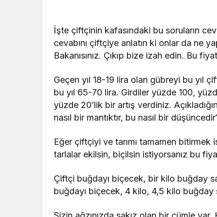
İşte çiftçinin kafasındaki bu soruların cev
cevabını çiftçiye anlatın ki onlar da ne ya
Bakanısınız. Çıkıp bize izah edin. Bu fiyat
Geçen yıl 18-19 lira olan gübreyi bu yıl çi
bu yıl 65-70 lira. Girdiler yüzde 100, yü
yüzde 20’lik bir artış verdiniz. Açıkladığ
nasıl bir mantıktır, bu nasıl bir düşüncedir
Eğer çiftçiyi ve tarımı tamamen bitirmek
tarlalar ekilsin, biçilsin istiyorsanız bu f
Çiftçi buğdayı biçecek, bir kilo buğday s
buğdayı biçecek, 4 kilo, 4,5 kilo buğday 
Sizin ağzınızda sakız olan bir cümle var. 