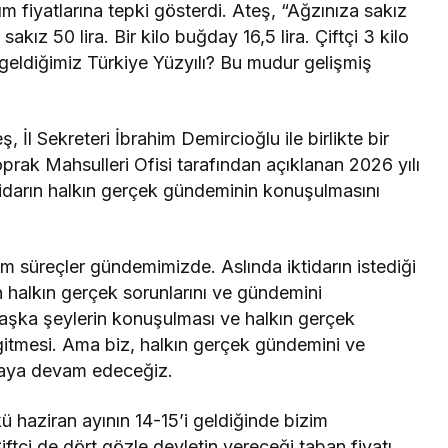
m fiyatlarına tepki gösterdi. Ateş, “Ağzınıza sakız
sakız 50 lira. Bir kilo buğday 16,5 lira. Çiftçi 3 kilo
geldiğimiz Türkiye Yüzyılı? Bu mudur gelişmiş
l Sekreteri İbrahim Demircioğlu ile birlikte bir
prak Mahsulleri Ofisi tarafından açıklanan 2026 yılı
iktidarın halkın gerçek gündeminin konuşulmasını
m süreçler gündemimizde. Aslında iktidarın istediği
in halkın gerçek sorunlarını ve gündemini
 başka şeylerin konuşulması ve halkın gerçek
p gitmesi. Ama biz, halkın gerçek gündemini ve
aya devam edeceğiz.
 haziran ayının 14-15’i geldiğinde bizim
ftçi de dört gözle devletin vereceği taban fiyatı,