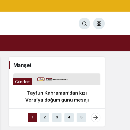
Manşet
Gündem
Tayfun Kahraman’dan kızı
Vera’ya doğum günü mesajı
Gündem
1
2
3
4
5
Bülen