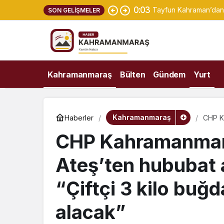
0:03
Tayfun Kahraman’dan 
SON GELIŞMELER
Kahramanmaraş
Bülten
Gündem
Yurt
Kahramanmaraş
Haberler
CHP Ka
tepki:
CHP Kahramanmara
Ateş’ten hububat a
“Çiftçi 3 kilo buğd
alacak”