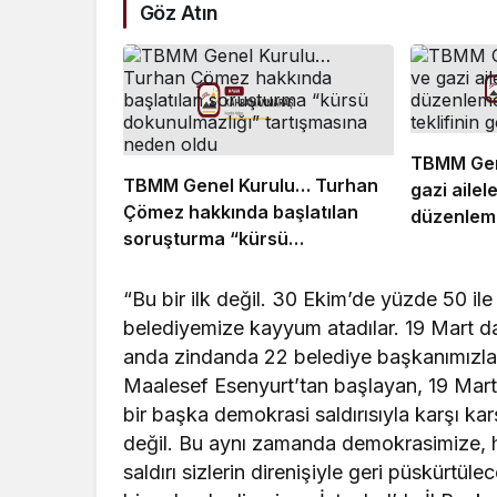
Göz Atın
TBMM Gen
TBMM Genel Kurulu… Turhan
gazi ailel
Çömez hakkında başlatılan
düzenleme
soruşturma “kürsü
teklifinin
dokunulmazlığı” tartışmasına
neden oldu
“Bu bir ilk değil. 30 Ekim’de yüzde 50 ile
belediyemize kayyum atadılar. 19 Mart d
anda zindanda 22 belediye başkanımızla bi
Maalesef Esenyurt’tan başlayan, 19 Mart
bir başka demokrasi saldırısıyla karşı ka
değil. Bu aynı zamanda demokrasimize, huk
saldırı sizlerin direnişiyle geri püskürt