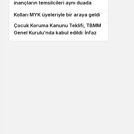
inançların temsilcileri aynı duada
Kemal Kılıçdaroğlu, CHP Gençlik
buluştu
10
Kolları MYK üyeleriyle bir araya geldi
Çocuk Koruma Kanunu Teklifi, TBMM
Genel Kurulu’nda kabul edildi: İnfaz ve
ceza düzenlemeleri değişti