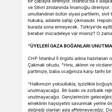
bir çabayla direniyor. İstanbul’da İl Başk
ve Silivri zindanında İmamoğlu direniyor
umutlandıran bütün siyasi partilerin, sivi
hukuka, adalete sahip çıkmasıdır. Hepsi
burada sona ermeyecek. Türkiye’de eşitli
beraber mücadeleye var mısınız? O zama
“ÜYELERİ GAZA BOĞANLARI UNUTM
CHP İstanbul İl örgütü adına hazırlanan 
Çakmak okudu. “Hırsı, aklının ve vicdanın
partimize, baba ocağımıza karşı tarihi bi
“Halkımızın yoksullukla, işsizlikle boğuş
unutmayacağız. Bir baskı ve zorbalık reji
unutmayacağız. Gençlerimizin geleceğini,
emeklinin haysiyetini savunmak yerine öm
değneği olanları asla affetmeyeceğiz. Dos