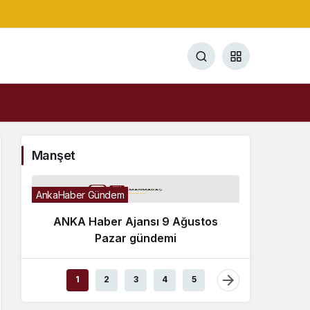
Manşet
AnkaHaber Gündem
ANKA Haber Ajansı 9 Ağustos
Pazar gündemi
Gündem
1
2
3
4
5
TBMM