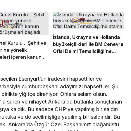
İzlanda, Ukrayna ve Hollanda
el Kurulu… Şehit ve
büyükelçilikleri ile BM Cenevre
erine yönelik
Ofisi Daimi Temsilciliği’ne
leri içeren kanun
atama
 görüşmeleri başladı
 seçilen Esenyurt’un iradesini hapsettiler ve
arbesiyle cumhurbaşkanı adayımızı hapsettiler. Şu
rlikte yiğitçe direniyor. Onlara selam olsun.
’la süren ve nihayet Ankara’da butlanla sonuçlanan
rşıya kaldık. Bu sadece CHP’ye yapılmış bir saldırı
uka ve de seçilmişliğe yapılmış bir saldırıdır. Bu
ülecek. Ankara’da Özgür Özel Başkanımız olağanüstü