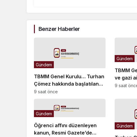
Benzer Haberler
Gündem
Gündem
TBMM Gen
TBMM Genel Kurulu… Turhan
ve gazi a
Çömez hakkında başlatılan
düzenlem
9 saat önc
soruşturma “kürsü
9 saat önce
teklifini
dokunulmazlığı” tartışmasına
neden oldu
Gündem
Öğrenci affını düzenleyen
Gündem
kanun, Resmi Gazete’de