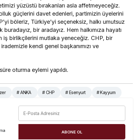
etimizi yüzüstü bırakanları asla affetmeyeceğiz.
luk güçlerini davet edenleri, partimizin üyelerini
yi böleriz, Türkiye’yi seçeneksiz, halkı umutsuz
mdik buradayız, bir aradayız. Hem halkımıza hayatı
n iş birlikçilerini mutlaka yeneceğiz. CHP, bir
ür irademizle kendi genel başkanımızı ve
süre oturma eylemi yapıldı.
zer
# ANKA
# CHP
# Esenyurt
# Kayyum
rma
ABONE OL