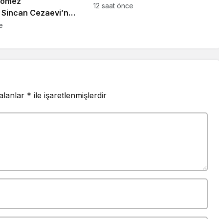
Çömez
altın, 3 bronz madalya
12 saat önce
 Sincan Cezaevi’nde
tığı yönündeki
e
arı nedeniyle
a başlatıldı
 alanlar
*
ile işaretlenmişlerdir