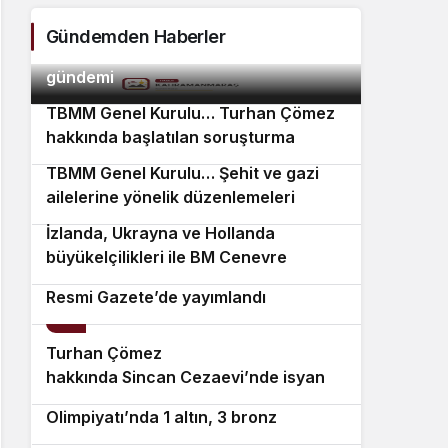
Çöm
Gündemden Haberler
ANKA Haber Ajansı 9 Ağustos Pazar
doku
2
gündemi
TBMM Genel Kurulu… Turhan Çömez
3
hakkında başlatılan soruşturma
“kürsü dokunulmazlığı” tartışmasına
TBMM Genel Kurulu… Şehit ve gazi
neden oldu
4
ailelerine yönelik düzenlemeleri
içeren kanun teklifinin görüşmeleri
İzlanda, Ukrayna ve Hollanda
5
başladı
büyükelçilikleri ile BM Cenevre
Öğrenci affını düzenleyen kanun,
Ofisi Daimi Temsilciliği’ne atama
Resmi Gazete’de yayımlandı
6
Turhan Çömez
7
hakkında Sincan Cezaevi’nde isyan
Türkiye’den Uluslararası Nükleer Bilim
8
çıktığı yönündeki açıklamaları
Olimpiyatı’nda 1 altın, 3 bronz
nedeniyle soruşturma başlatıldı
Almanya’nın Fürth kentinde farklı
9
madalya