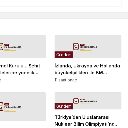
Gündem
el Kurulu… Şehit
İzlanda, Ukrayna ve Hollanda
ilelerine yönelik
büyükelçilikleri ile BM
eleri içeren kanun
Cenevre Ofisi Daimi
e
11 saat önce
n görüşmeleri başladı
Temsilciliği’ne atama
Gündem
Türkiye’den Uluslararası
Nükleer Bilim Olimpiyatı’nda 1