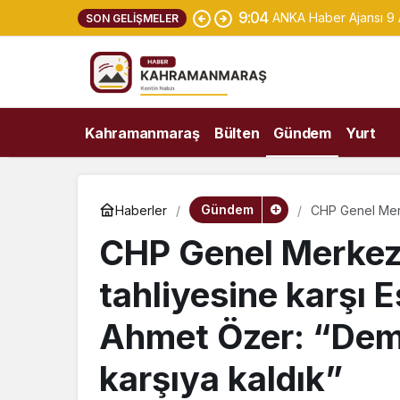
9:04
ANKA Haber Ajansı 9
SON GELIŞMELER
Kahramanmaraş
Bülten
Gündem
Yurt
Gündem
Haberler
CHP Genel Merk
Ahmet Özer: “De
CHP Genel Merkezi
tahliyesine karşı
Ahmet Özer: “Demok
karşıya kaldık”