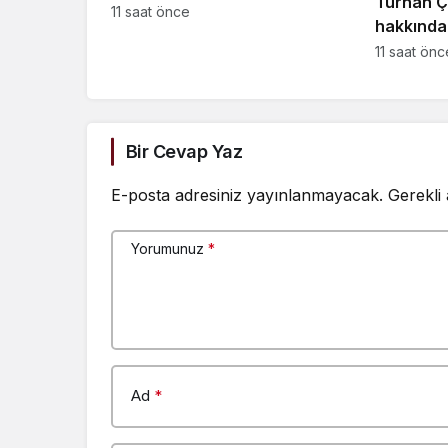
Turhan 
yayımlandı
11 saat önce
hakkında
isyan çık
11 saat önc
açıklamal
soruşturm
Bir Cevap Yaz
E-posta adresiniz yayınlanmayacak.
Gerekli
Yorumunuz
*
Ad
*