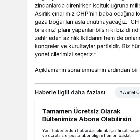
zindanlarda direnirken koltuk uğruna mill
Asırlık çınarımız CHP’nin baba ocağına kol
gaza boğanları asla unutmayacağız. ‘CHP’
bırakırız’ planı yapanlar bilsin ki biz di
zehir eden azınlık iktidarını hem de onları
kongreler ve kurultaylar partisidir. Biz h
yöneticilerimizi seçeriz.”
Açıklamanın sona ermesinin ardından bir 
Haberle ilgili daha fazlası:
# Ahmet Ö
Tamamen Ücretsiz Olarak
Bültenimize Abone Olabilirsin
Yeni haberlerden haberdar olmak için fırsatı kaçı
ve ücretsiz e-posta aboneliğini hemen başlat.