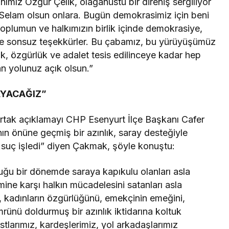
anımız Özgür Çelik, olağanüstü bir direniş sergiliyor
. Selam olsun onlara. Bugün demokrasimiz için beni
l toplumun ve halkımızın birlik içinde demokrasiye,
ne sonsuz teşekkürler. Bu çabamız, bu yürüyüşümüz
k, özgürlük ve adalet tesis edilinceye kadar hep
n yolunuz açık olsun.”
AYACAĞIZ”
ortak açıklamayı CHP Esenyurt İlçe Başkanı Cafer
ın önüne geçmiş bir azınlık, saray desteğiyle
r suç işledi” diyen Çakmak, şöyle konuştu:
tuğu bir dönemde saraya kapıkulu olanları asla
mine karşı halkın mücadelesini satanları asla
 kadınların özgürlüğünü, emekçinin emeğini,
rünü doldurmuş bir azınlık iktidarına koltuk
tlarımız, kardeşlerimiz, yol arkadaşlarımız