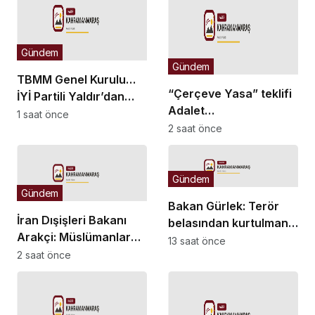
Gündem
Gündem
TBMM Genel Kurulu…
“Çerçeve Yasa” teklifi
İYİ Partili Yaldır’dan
Adalet
“Islah olmayan failler
1 saat önce
Komisyonu’nda… İYİ
2 saat önce
için Suriye’de cezaevi
Partili Olgun: Meclis
inşa edelim” önerisi
milletvekilinden,
komisyon
Gündem
Gündem
kamuoyundan
Bakan Gürlek: Terör
kaçıramaz
İran Dışişleri Bakanı
belasından kurtulmanın
Arakçi: Müslümanlar
arifesindeyiz
13 saat önce
birlikte durduğunda
2 saat önce
her türlü tehditle
yüzleşebilir