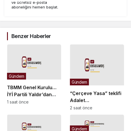
ve ücretsiz e-posta
aboneliğini hemen başlat.
Benzer Haberler
Gündem
Gündem
TBMM Genel Kurulu…
“Çerçeve Yasa” teklifi
İYİ Partili Yaldır’dan
Adalet
“Islah olmayan failler
1 saat önce
Komisyonu’nda… İYİ
2 saat önce
için Suriye’de cezaevi
Partili Olgun: Meclis
inşa edelim” önerisi
milletvekilinden,
komisyon
Gündem