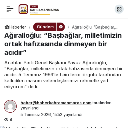
Destici: “Doğu
+
-
0
Paylaş
Türkistan’da yıllardır
Gündem
Haberler
Ağıralioğlu: “Başbağlar,
milletimizin ortak
Ağıralioğlu: “Başbağlar, milletimizin
hafızasında dinmeyen bir
süren zulüm artık bir
acıdır”
ortak hafızasında dinmeyen bir
acıdır”
soykırım halini aldı”
Anahtar Parti Genel Başkanı Yavuz Ağıralioğlu,
"Başbağlar, milletimizin ortak hafızasında dinmeyen bir
acıdır. 5 Temmuz 1993’te hain terör örgütü tarafından
katledilen masum vatandaşlarımızı rahmetle yad
ediyorum" dedi.
haber@haberkahramanmaras.com
tarafından
yayınlandı
5 Temmuz 2026, 15:52
yayınlandı
8