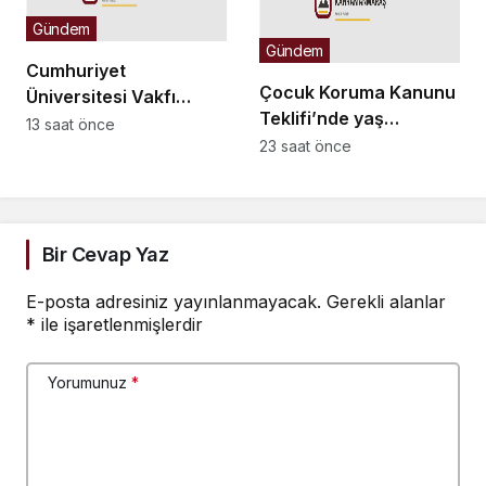
Gündem
Gündem
Cumhuriyet
Çocuk Koruma Kanunu
Üniversitesi Vakfı
Teklifi’nde yaş
Okulları
13 saat önce
düzenlemesi:
23 saat önce
öğretmenlerinden
Tekerrürde yaş sınırını
“maaş” eylemi
18’den 15’e düşüren
madde tekliften
çıkarıldı
Bir Cevap Yaz
E-posta adresiniz yayınlanmayacak.
Gerekli alanlar
*
ile işaretlenmişlerdir
Yorumunuz
*