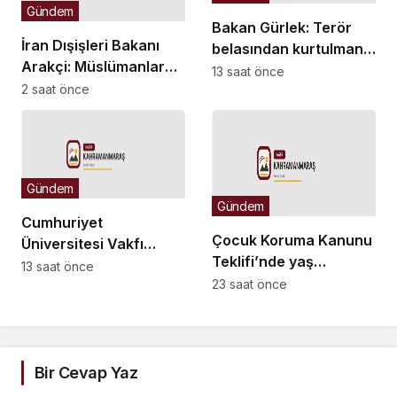
Gündem
kamuoyundan
Bakan Gürlek: Terör
kaçıramaz
İran Dışişleri Bakanı
belasından kurtulmanın
Arakçi: Müslümanlar
arifesindeyiz
13 saat önce
birlikte durduğunda
2 saat önce
her türlü tehditle
yüzleşebilir
Gündem
Gündem
Cumhuriyet
Çocuk Koruma Kanunu
Üniversitesi Vakfı
Teklifi’nde yaş
Okulları
13 saat önce
düzenlemesi:
23 saat önce
öğretmenlerinden
Tekerrürde yaş sınırını
“maaş” eylemi
18’den 15’e düşüren
madde tekliften
çıkarıldı
Bir Cevap Yaz