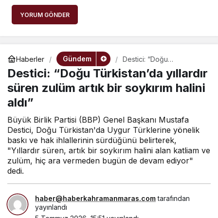
YORUM GÖNDER
Gündem
Haberler
Destici: “Doğu
Türkistan’da yıllardır
Destici: “Doğu Türkistan’da yıllardır
süren zulüm artık bir
soykırım halini aldı”
süren zulüm artık bir soykırım halini
aldı”
Büyük Birlik Partisi (BBP) Genel Başkanı Mustafa
Destici, Doğu Türkistan'da Uygur Türklerine yönelik
baskı ve hak ihlallerinin sürdüğünü belirterek,
"Yıllardır süren, artık bir soykırım halini alan katliam ve
zulüm, hiç ara vermeden bugün de devam ediyor"
dedi.
haber@haberkahramanmaras.com
tarafından
yayınlandı